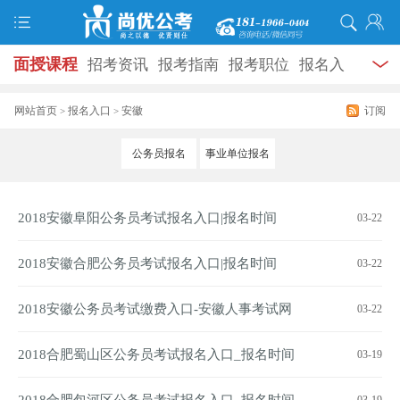
面授课程
招考资讯
报考指南
报考职位
报名入
口
打准考证
成绩查询
面试公告
录用公示
辅导
网站首页
报名入口
安徽
订阅
>
>
资料
面试热点
考试题库
模拟试题
历年真题
时
公务员报名
事业单位报名
政热点
视频课堂
学员风采
名师团队
考试专题
2018安徽阜阳公务员考试报名入口|报名时间
03-22
服务信息
2018安徽合肥公务员考试报名入口|报名时间
03-22
2018安徽公务员考试缴费入口-安徽人事考试网
03-22
2018合肥蜀山区公务员考试报名入口_报名时间
03-19