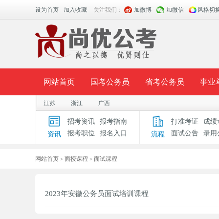
设为首页
加入收藏
关注我们：
加微博
加微信
风格切
网站首页
国考公务员
省考公务员
事业
江苏
浙江
广西
面授课程
招考公告
面试公告
报考指导
招考资讯
报考指南
打准考证
成绩
报考职位
报名入口
面试公告
录用
资讯
流程
时政热点
视频课堂
名师团队
学员风采
网站首页
面授课程
面试课程
>
>
2023年安徽公务员面试培训课程