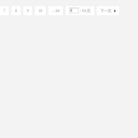
7
8
9
10
... 64
/ 64 页
下一页