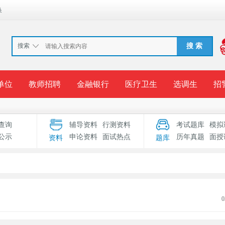
换
搜索
搜 索
单位
教师招聘
金融银行
医疗卫生
选调生
招
报名入口
准考证打印
成绩查询
录用公示
考
查询
辅导资料
行测资料
考试题库
模拟
公示
申论资料
面试热点
历年真题
面授
资料
题库
考试专题
服务中心
0