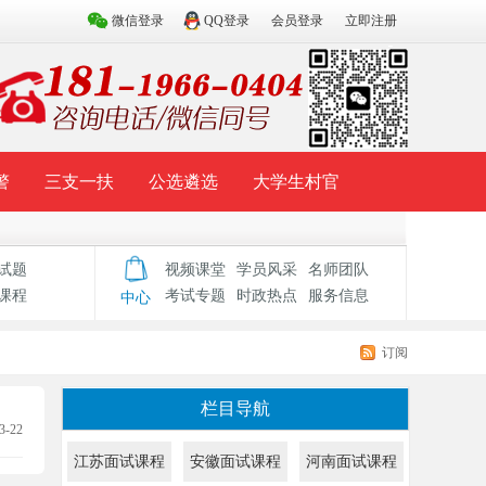
微信登录
QQ登录
会员登录
立即注册
警
三支一扶
公选遴选
大学生村官
试题库
辅导资料
历年真题
模拟试题
试题
视频课堂
学员风采
名师团队
课程
考试专题
时政热点
服务信息
中心
订阅
栏目导航
3-22
江苏面试课程
安徽面试课程
河南面试课程