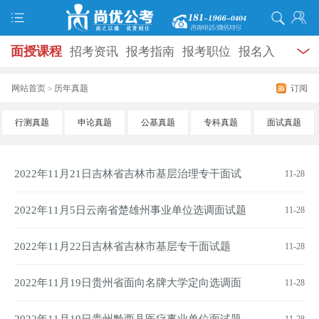
面授课程
招考资讯
报考指南
报考职位
报名入
口
打准考证
成绩查询
面试公告
录用公示
辅导
网站首页
历年真题
订阅
>
资料
面试热点
考试题库
模拟试题
历年真题
时
行测真题
申论真题
公基真题
专科真题
面试真题
政热点
视频课堂
学员风采
名师团队
考试专题
2022年11月21日吉林省吉林市基层治理专干面试
11-28
服务信息
题
2022年11月5日云南省楚雄州事业单位选调面试题
11-28
（无领导小组讨论）
2022年11月22日吉林省吉林市基层专干面试题
11-28
2022年11月19日贵州省面向名牌大学定向选调面
11-28
试题（985）