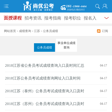
面授课程
招考资讯
报考指南
报考职位
报名入
口
打准考证
成绩查询
面试公告
录用公示
辅导
网站首页
成绩查询
江苏
公务员成绩
订阅
>
>
>
资料
面试热点
考试题库
模拟试题
历年真题
时
事业单位成绩
公务员成绩
查询
政热点
视频课堂
学员风采
名师团队
考试专题
服务信息
2018江苏省公务员考试成绩查询入口及时间汇总
04-17
2018江苏公务员考试成绩查询网址入口及时间
04-17
2018江苏（泰州）公务员考试成绩查询入口及时
04-17
间
2018江苏（苏州）公务员考试成绩查询入口及时
04-17