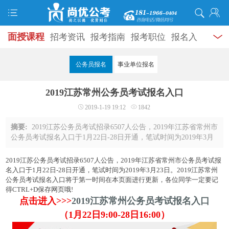
面授课程
招考资讯
报考指南
报考职位
报名入
口
打准考证
成绩查询
面试公告
录用公示
辅导
公务员报名
事业单位报名
资料
面试热点
考试题库
模拟试题
历年真题
时
2019江苏常州公务员考试报名入口
政热点
视频课堂
学员风采
名师团队
考试专题
2019-1-19 19:12
1842
服务信息
摘要:
2019江苏公务员考试招录6507人公告，2019年江苏省常州市
公务员考试报名入口于1月22日-28日开通，笔试时间为2019年3月
23日。2019江苏常州公务员考试报名入口将于第一时间在本页面
进行更新，各位同学一定要记得CTRL+D ...
2019江苏公务员考试招录6507人公告，2019年江苏省常州市公务员考试报
名入口于1月22日-28日开通，笔试时间为2019年3月23日。2019江苏常州
公务员考试报名入口将于第一时间在本页面进行更新，各位同学一定要记
得CTRL+D保存网页哦!
点击进入>>>
2019江苏常州公务员考试报名入口
（1月22日9:00-28日16:00）