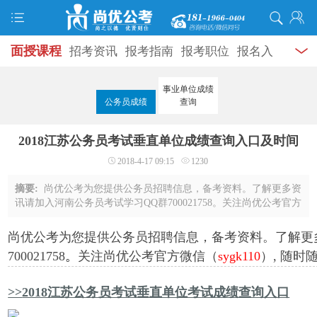
面授课程
招考资讯
报考指南
报考职位
报名入
口
打准考证
成绩查询
面试公告
录用公示
辅导
事业单位成绩
公务员成绩
查询
资料
面试热点
考试题库
模拟试题
历年真题
时
2018江苏公务员考试垂直单位成绩查询入口及时间
政热点
视频课堂
学员风采
名师团队
考试专题
2018-4-17 09:15
1230
服务信息
摘要:
尚优公考为您提供公务员招聘信息，备考资料。了解更多资
讯请加入河南公务员考试学习QQ群700021758。关注尚优公考官方
微信（sygk110）, 随时随地查看各类招考资讯。2018江苏公务员考
试垂直单位考试成绩查询入口
尚优公考为您提供公务员招聘信息，备考资料。了解更
700021758
。
关注尚优公考官方微信（
sygk110
）, 随
>>
2018江苏公务员考试垂直单位考试成绩查询入口