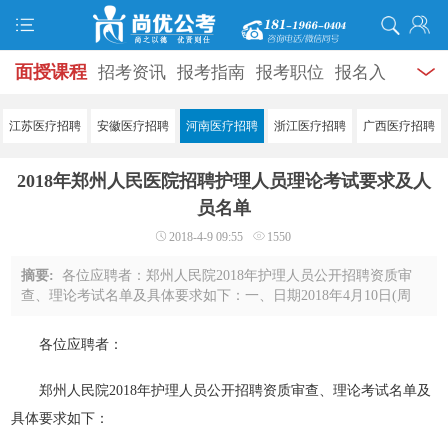
面授课程
招考资讯
报考指南
报考职位
报名入
口
打准考证
成绩查询
面试公告
录用公示
辅导
江苏医疗招聘
安徽医疗招聘
河南医疗招聘
浙江医疗招聘
广西医疗招聘
资料
面试热点
考试题库
模拟试题
历年真题
时
2018年郑州人民医院招聘护理人员理论考试要求及人
政热点
视频课堂
学员风采
名师团队
考试专题
员名单
2018-4-9 09:55
1550
服务信息
摘要:
各位应聘者：郑州人民院2018年护理人员公开招聘资质审
查、理论考试名单及具体要求如下：一、日期2018年4月10日(周
二)、4月11日(周三)(名单及时间安排详见附件)二、地点1.资质审
查：郑州市黄河路文化路交叉口西50米郑 ...
各位应聘者：
郑州人民院2018年护理人员公开招聘资质审查、理论考试名单及
具体要求如下：