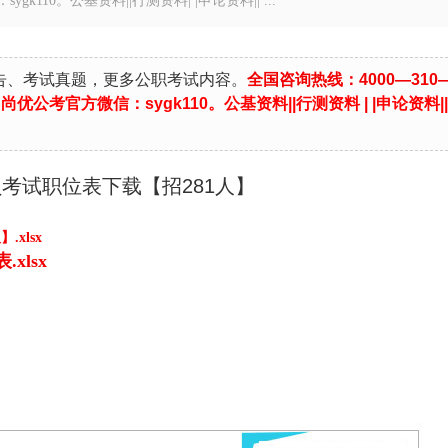
gk110。公基资料||行测资料| |申论资料|| ...
告、考试真题，更多公职考试内容。
全国咨询热线：4000—310
，
尚优公考官方微信：sygk110。
公基资料|
|
行测资料
| |
申论资料
||
员考试职位表下载【招281人】
xlsx
xlsx