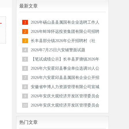
最新文章
2026年砀山县县属国有企业选聘工作人
—
1
员公告
2026年蚌埠怀远投资集团有限公司招聘
2
30人公
长丰县部分镇2026年公开招聘村（社
3
区）后备
2026年7月25日六安辅警面试题
4
【笔试成绩公示】长丰县罗塘镇2026年
5
公开招
2026年六安霍邱县事业单位选调10人公
6
告
2026年六安霍邱县县属国有企业公开招
7
聘工作
安徽省申博人力资源管理有限公司宣城
8
分公司
2026年安庆大观经济开发区管理委员会
9
公开招
2026年安庆大观经济开发区管理委员会
10
公开招
热门文章