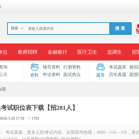
换
搜索
搜 索
单位
教师招聘
金融银行
医疗卫生
选调生
招
查询
辅导资料
行测资料
考试题库
模拟
报名入口
准考证打印
成绩查询
录用公示
考
公示
申论资料
面试热点
历年真题
面授
资料
题库
考试专题
服务中心
内容
员考试职位表下载【招281人】
2018-3-20 17:59
1793
考试真题，更多公职考试内容。全国咨询热线：4000—310—320，请