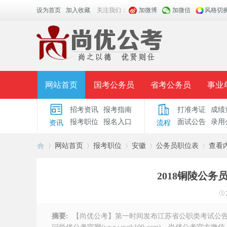
设为首页
加入收藏
关注我们：
加微博
加微信
风格切
网站首页
国考公务员
省考公务员
事业
招考资讯
报考指南
打准考证
成绩
面授课程
招考公告
面试公告
报考指导
报考职位
报名入口
面试公告
录用
资讯
流程
时政热点
视频课堂
名师团队
学员风采
网站首页
报考职位
安徽
公务员职位表
查看
2018铜陵公务
安
›
›
›
›
›
摘要:
【尚优公考】第一时间发布江苏省公职类考试公告、