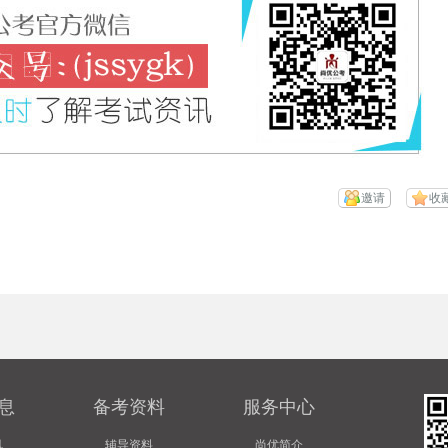
邀请
收
息
备考资料
服务中心
讯
辅导资料
尚优简介