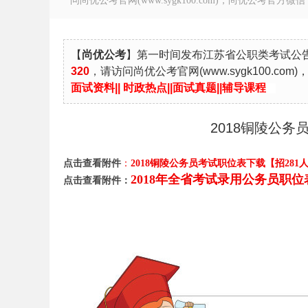
问尚优公考官网(www.sygk100.com)，尚优公考官方微信：sy
【
尚优公考
】第一时间发布江苏省公职类考试公
320
，
请访问尚优公考官
网
(
www.sygk100.com
)
徽
面试资料
||
时政热点
||
面试真题
||
辅导课程
2018铜陵公务
点击查看附件
：
2018铜陵公务员考试职位表下载【招281人】.
2018年全省考试录用公务员职位表.
点击查看附件：
公