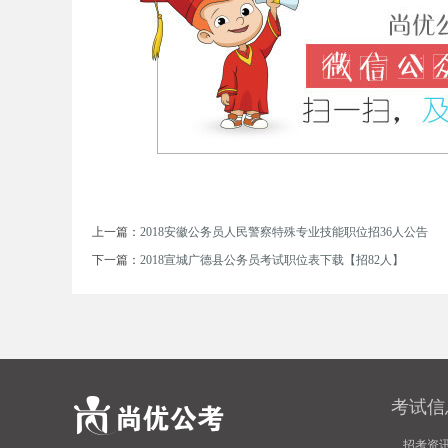
务
上一篇：
2018安徽公务员人民警察特殊专业技能职位招36人公告
下一篇：
2018宣城广德县公务员考试职位表下载【招82人】
员
考试信
招考资