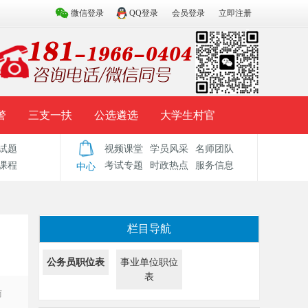
微信登录
QQ登录
会员登录
立即注册
警
三支一扶
公选遴选
大学生村官
试题
视频课堂
学员风采
名师团队
试题库
辅导资料
历年真题
模拟试题
课程
考试专题
时政热点
服务信息
中心
栏目导航
公务员职位表
事业单位职位
表
访