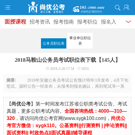
面授课程
招考资讯
报考指南
报考职位
报名入
口
打准考证
成绩查询
面试公告
录用公示
辅导
事业单位职位
公务员职位表
表
资料
面试热点
考试题库
模拟试题
历年真题
时
2018马鞍山公务员考试职位表下载【145人】
政热点
视频课堂
学员风采
名师团队
考试专题
2018-3-20 17:54
1653
服务信息
摘要:
2018年安徽公务员考试公告预计明年3月发布，4月下旬
笔试。届时公告一经发布，从报考到报名确认，再到笔试等一系
列的考试流程也将开启。因此近阶段考生除了平时紧锣密鼓地复
习之外，还需要对一些重要的时间点有大 ...
【
尚优公考
】第一时间发布江苏省公职类考试公告、考试
真题，更多公职考试内容。
全国咨询热线：4000—310—
320
，
请访问尚优公考官
网
(
www.sygk100.com
)，
尚优公
考官方微信：sygk110。
公基资料|
|
行测资料
| |
申论资料
||
面试资料
||
时政热点
||
面试真题
||
辅导课程