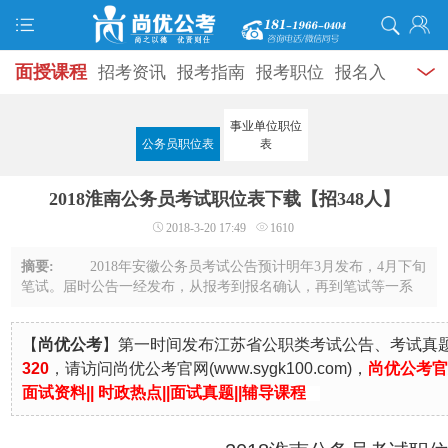
面授课程
招考资讯
报考指南
报考职位
报名入
口
打准考证
成绩查询
面试公告
录用公示
辅导
事业单位职位
公务员职位表
表
资料
面试热点
考试题库
模拟试题
历年真题
时
2018淮南公务员考试职位表下载【招348人】
政热点
视频课堂
学员风采
名师团队
考试专题
2018-3-20 17:49
1610
服务信息
摘要:
2018年安徽公务员考试公告预计明年3月发布，4月下旬
笔试。届时公告一经发布，从报考到报名确认，再到笔试等一系
列的考试流程也将开启。因此近阶段考生除了平时紧锣密鼓地复
习之外，还需要对一些重要的时间点有大 ...
【
尚优公考
】第一时间发布江苏省公职类考试公告、考试真
320
，
请访问尚优公考官
网
(
www.sygk100.com
)，
尚优公考官方
面试资料
||
时政热点
||
面试真题
||
辅导课程