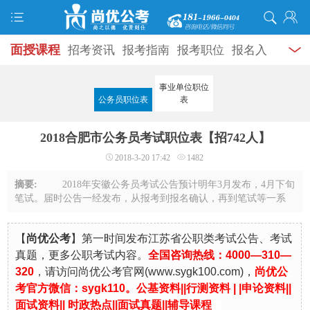
面授课程
招考资讯
报考指南
报考职位
报名入
口
打准考证
成绩查询
面试公告
录用公示
辅导
事业单位职位
公务员职位表
表
资料
面试热点
考试题库
模拟试题
历年真题
时
2018合肥市公务员考试职位表【招742人】
政热点
视频课堂
学员风采
名师团队
考试专题
2018-3-20 17:42
1482
服务信息
摘要:
2018年安徽公务员考试公告预计明年3月发布，4月下旬
笔试。届时公告一经发布，从报考到报名确认，再到笔试等一系
列的考试流程也将开启。因此近阶段考生除了平时紧锣密鼓地复
习之外，还需要对一些重要的时间点有大 ...
【
尚优公考
】第一时间发布江苏省公职类考试公告、考试
真题，更多公职考试内容。
全国咨询热线：4000—310—
320
，
请访问尚优公考官
网
(
www.sygk100.com
)，
尚优公
考官方微信：sygk110。
公基资料|
|
行测资料
| |
申论资料
||
面试资料
||
时政热点
||
面试真题
||
辅导课程