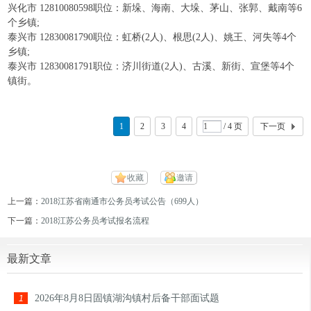
兴化市 12810080598职位：新垛、海南、大垛、茅山、张郭、戴南等6
个乡镇;
泰兴市 12830081790职位：虹桥(2人)、根思(2人)、姚王、河失等4个
乡镇;
泰兴市 12830081791职位：济川街道(2人)、古溪、新街、宣堡等4个
镇街。
1
2
3
4
/ 4 页
下一页
收藏
邀请
上一篇：
2018江苏省南通市公务员考试公告（699人）
下一篇：
2018江苏公务员考试报名流程
最新文章
2026年8月8日固镇湖沟镇村后备干部面试题
1