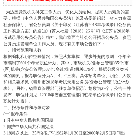
为适应党政机关补充工作人员、优化人员结构、提高人员素质的需
要，根据《中华人民共和国公务员法》以及省委组织部、省人力资源
社会保障厅、省公务员局《关于印发〈江苏省2018年考试录用公务员
工作实施方案〉的通知》(苏人社发〔2018〕26号)和《江苏省2018年
考试录用公务员公告》精神，我市将面向社会公开招录公务员、参照
公务员法管理单位工作人员。现将有关事项公告如下：
一、招考范围和人数
根据编制和职位空缺情况，按照从紧掌握、逐步补充的原则，今年全
市编制了601个考录职位计划。其中，市级机关(含参公管理)35个;市
(区)机关(含参公管理)387个;乡镇(街道)机关179个。根据分级分类考
试的原则，报考职位分为A、B、C三类。具体招考单位、职位、人数
和相关要求见《泰州市2018年考试录用公务员(含参公管理)职位计划
表》。另外，省垂直管理部门驻泰单位招录计划数为27个，公告一并
发布，职位计划见《2018年省垂直管理部门驻泰单位考试录用公务员
职位计划表》。
二、报考条件和考录对象
(一)报考条件
1.具有中华人民共和国国籍;
2.拥护中华人民共和国宪法;
3.18周岁以上、35周岁以下(1982年1月30日至2000年2月5日期间出