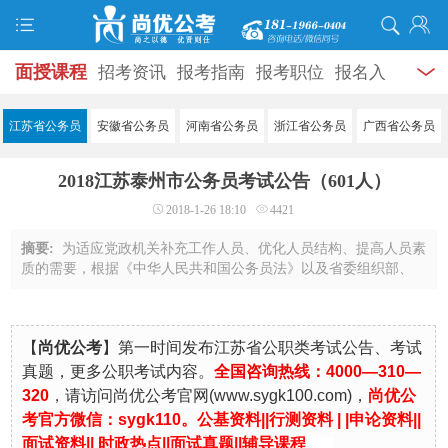
面授课程
招考资讯
报考指南
报考职位
报名入
口
打准考证
成绩查询
面试公告
录用公示
辅导
江苏省公务员
安徽省公务员
河南省公务员
浙江省公务员
广西省公务员
资料
面试热点
考试题库
模拟试题
历年真题
时
2018江苏泰州市公务员考试公告（601人）
政热点
视频课堂
学员风采
名师团队
考试专题
2018-1-26 18:10
4421
服务信息
摘要:
为适应党政机关补充工作人员、优化人员结构、提高人员素
质的需要，根据《中华人民共和国公务员法》以及省委组织部、
省人力资源社会保障厅、省公务员局《关于印发〈江苏省2018年
考试录用公务员工作实施方案〉的通知》 ...
【
尚优公考
】第一时间发布江苏省公职类考试公告、考试
真题，更多公职考试内容。
全国咨询热线：4000—310—
320
，
请访问尚优公考官
网
(
www.sygk100.com
)，
尚优公
考官方微信：sygk110。
公基资料|
|
行测资料
| |
申论资料
||
面试资料
||
时政热点
||
面试真题
||
辅导课程