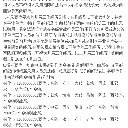
报考人员不得报考录用后即构成与本人有公务员法第六十八条规定的
回避关系的职位。
7.考录职位要求的基层工作经历是指：在县级及以下党政机关，各类
企事业单位、村(社区)组织及其他经济组织和社会组织等工作的经历;
以聘用、劳务派遣等方式在各级党政机关工作(不具有公务员或参公管
理单位工作人员身份)的经历;毕业离校未就业高校毕业生到高校毕业
生实习见习基地(该基地为基层单位)参加见习或者到企事业单位参与
项目研究的经历;在军队团或相当团以下单位的工作经历，退役士兵在
军队服现役经历，可视为基层工作经历。以上基层工作经历计算时间
截止到2018年8月31日。
8.招考职位计划表中未明确到具体乡镇(街道)的职位，由所在市(区)组
织部门根据新录用人员总成绩，按从高分到低分组织选岗。各职位具
体供选择的乡镇(街道)分别为：
兴化市 12810080501职位：合陈、安丰、大邹、荻垛、周庄、张郭、
永丰、钓鱼等8个乡镇;
兴化市 12810080502职位：荻垛、海南、大邹、昌荣、陶庄、西郊等6
个乡镇财政所;
兴化市 12810080503职位：中堡、周奋、茅山、老圩、合陈、戴南、
李中等7个乡镇财政所;
兴化市 12810080590职位：合陈、永丰、安丰、钓鱼、李中、西郊、
林湖、竹泓等8个乡镇;