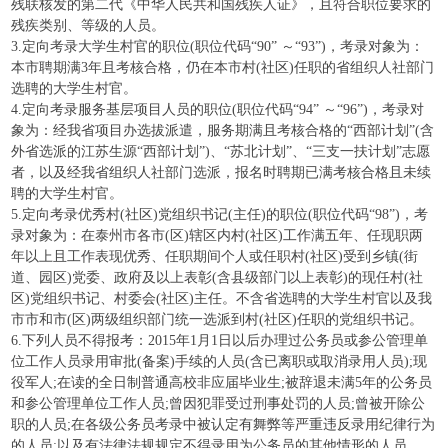
残联核发的第二代《中华人民共和国残疾人证》，且符合职位要求的
残疾类别、等级的人员。
3.定向考录大学生村官的职位(职位代码“90” ～“93”)，考录对象为：
本市聘期满3年且考核合格，仍在本市村(社区)任职的省组织人社部门
选聘的大学生村官。
4.定向考录服务基层项目人员的职位(职位代码“94” ～“96”)，考录对
象为：经我省项目办选拔派遣，服务期满且考核合格的“西部计划”(含
外省选派的江苏生源“西部计划”)、“苏北计划”、“三支一扶计划”志愿
者，以及经我省组织人社部门选派，报名时聘期已满考核合格且未续
聘的大学生村官。
5.定向考录优秀村(社区)党组织书记(主任)的职位(职位代码“98”)，考
录对象为：在泰州市各市(区)辖区内村(社区)工作满五年、任现职两
年以上且工作表现优秀、任职期间个人或任职村(社区)受到乡镇(街
道、园区)党委、政府及以上表彰(含县级部门以上表彰)的现任村(社
区)党组织书记、村委会(社区)主任。不含省选聘的大学生村官以及我
市市和市(区)两级组织部门统一选派到村(社区)任职的党组织书记。
6.下列人员不得报考：2015年1月1日以后办理过公务员或参公管理单
位工作人员录用审批(备案)手续的人员(含已离职或取消录用人员);现
役军人;在读的全日制普通高校非应届毕业生;被辞退未满5年的公务员
和参公管理单位工作人员;曾因犯罪受过刑事处罚的人员;曾被开除公
职的人员;在各级公务员考录中被认定有舞弊等严重违反录用纪律行为
的人员;以及有法律法规规定不得录用为公务员的其他情形的人员。