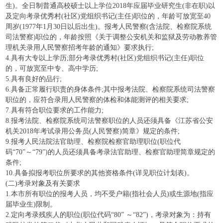
生)。全日制普通高校硕士以上学位2018年应届毕业研究生(非在职)以
及定向考录优秀村(社区)党组织书记(主任)职位的，年龄可放宽至40
周岁(1977年1月30日以后出生)。报考人民警察(含法院、检察院系统
司法警察)职位的，年龄按照《关于调整公安机关和监狱及劳动教养管
理机关录用人民警察招考年龄的通知》要求执行;
4.具有大专以上学历;部分考录优秀村(社区)党组织书记(主任)职位
的，可放宽至中专、高中学历;
5.具有良好的品行;
6.具备正常履行职责的身体条件;其中报考法院、检察院系统司法警察
职位的，应符合录用人民警察的体检和体能测评的相关要求;
7.具有符合职位要求的工作能力;
8.报考法院、检察院系统司法警察职位的人员还须具备《江苏省公安
机关2018年考试录用公务员(人民警察)简章》规定的条件;
9.报考人民法院法官助理、检察院检察官助理职位(职位代
码“70”～“79”)的人员还须具备考录法官助理、检察官助理简章规定的
条件;
10.具备拟报考职位所要求的其他资格条件(详见职位计划表)。
(二)考录对象及有关要求
1.本市所有职位的报考人员，均不受户籍(指社会人员)或生源地(指应
届毕业生)限制。
2.定向考录残疾人的职位(职位代码“80” ～“82”)，考录对象为：持有