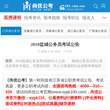
面授课程
招考资讯
报考指南
报考职位
报名入
口
打准考证
成绩查询
面试公告
录用公示
辅导
江苏省公务员
安徽省公务员
河南省公务员
浙江省公务员
广西省公务员
资料
面试热点
考试题库
模拟试题
历年真题
时
2018盐城公务员考试公告
政热点
视频课堂
学员风采
名师团队
考试专题
2018-1-26 14:43
3153
服务信息
摘要:
2018盐城公务员考试招843人公告 根据公务员法和公务
员录用有关规定，市委组织部、市人力资源和社会保障局将组织
实施2017年度盐城市考试录用公务员工作。本次考录，全市各级
机关和参照公务员法管理单位考试录用843 ...
【
尚优公考
】第一时间发布江苏省公职类考试公告、考试
真题，更多公职考试内容。
全国咨询热线：4000—310—
320
，
请访问尚优公考官
网
(
www.sygk100.com
)，
尚优公
考官方微信：sygk110。
公基资料|
|
行测资料
| |
申论资料
||
面试资料
||
时政热点
||
面试真题
||
辅导课程