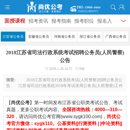
面授课程
招考资讯
报考指南
报考职位
报名入
口
打准考证
成绩查询
面试公告
录用公示
辅导
江苏省公务员
安徽省公务员
河南省公务员
浙江省公务员
广西省公务员
资料
面试热点
考试题库
模拟试题
历年真题
时
2018江苏省司法行政系统考试招聘公务员(人民警察)
政热点
视频课堂
学员风采
名师团队
考试专题
公告
2018-1-26 14:37
946
服务信息
摘要:
2018江苏省司法行政系统考试(人民警察)招聘公务员公
告 江苏省司法行政系统2018年考试录用公务员(人民警察)工作
与全省考录公务员工作一并进行。根据省委组织部、省人力资源
社会保障厅、省公务员局《关于印发〈 ...
【
尚优公考
】第一时间发布江苏省公职类考试公告、考试
真题，更多公职考试内容。
全国咨询热线：4000—310—
320
，
请访问尚优公考官
网
(
www.sygk100.com
)，
尚优公
考官方微信：sygk110。
公基资料|
|
行测资料
| |
申论资料
||