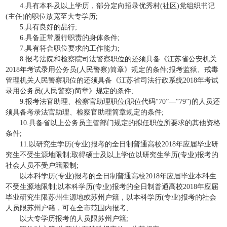
4.具有本科及以上学历，部分定向招录优秀村(社区)党组织书记
(主任)的职位放宽至大专学历;
5.具有良好的品行;
6.具备正常履行职责的身体条件;
7.具有符合职位要求的工作能力;
8.报考法院和检察院司法警察职位的还须具备《江苏省公安机关
2018年考试录用公务员(人民警察)简章》规定的条件;报考监狱、戒毒
管理机关人民警察职位的还须具备《江苏省司法行政系统2018年考试
录用公务员(人民警察)简章》规定的条件;
9.报考法官助理、检察官助理职位(职位代码“70”—“79”)的人员还
须具备考录法官助理、检察官助理简章规定的条件;
10.具备省以上公务员主管部门规定的拟任职位所要求的其他资格
条件;
11.以研究生学历(专业)报考的全日制普通高校2018年应届毕业研
究生不受生源地限制;取得硕士及以上学位以研究生学历(专业)报考的
社会人员不受户籍限制;
以本科学历(专业)报考的全日制普通高校2018年应届毕业本科生
不受生源地限制;以本科学历(专业)报考的全日制普通高校2018年应届
毕业研究生限苏州生源地或苏州户籍，以本科学历(专业)报考的社会
人员限苏州户籍，可在全市范围内报考;
以大专学历报考的人员限苏州户籍;