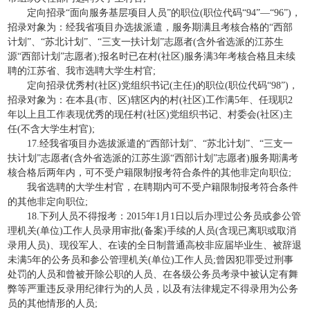
定向招录“面向服务基层项目人员”的职位(职位代码“94”—“96”)，
招录对象为：经我省项目办选拔派遣，服务期满且考核合格的“西部
计划”、“苏北计划”、“三支一扶计划”志愿者(含外省选派的江苏生
源“西部计划”志愿者);报名时已在村(社区)服务满3年考核合格且未续
聘的江苏省、我市选聘大学生村官;
定向招录优秀村(社区)党组织书记(主任)的职位(职位代码“98”)，
招录对象为：在本县(市、区)辖区内的村(社区)工作满5年、任现职2
年以上且工作表现优秀的现任村(社区)党组织书记、村委会(社区)主
任(不含大学生村官);
17.经我省项目办选拔派遣的“西部计划”、“苏北计划”、“三支一
扶计划”志愿者(含外省选派的江苏生源“西部计划”志愿者)服务期满考
核合格后两年内，可不受户籍限制报考符合条件的其他非定向职位;
我省选聘的大学生村官，在聘期内可不受户籍限制报考符合条件
的其他非定向职位;
18.下列人员不得报考：2015年1月1日以后办理过公务员或参公管
理机关(单位)工作人员录用审批(备案)手续的人员(含现已离职或取消
录用人员)、现役军人、在读的全日制普通高校非应届毕业生、被辞退
未满5年的公务员和参公管理机关(单位)工作人员;曾因犯罪受过刑事
处罚的人员和曾被开除公职的人员、在各级公务员考录中被认定有舞
弊等严重违反录用纪律行为的人员，以及有法律规定不得录用为公务
员的其他情形的人员;