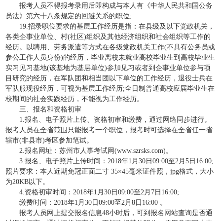
报考人员不得报考录用后即构成与本人有《中华人民共和国公务
员法》第六十八条规定的回避关系的职位;
19.招录职位要求的基层工作经历是指：在县级及以下党政机关，
各类企事业单位、村(社区)组织及其他经济组织和社会组织等工作的
经历。以聘用、劳务派遣等方式在各级党政机关工作(不具有公务员或
参公工作人员身份)的经历，毕业离校未就业高校毕业生到高校毕业生
实习见习基地(该基地为基层单位)参加见习或者到企事业单位参与项
目研究的经历，在军队团和相当团以下单位的工作经历，退役士兵在
军队服现役经历，可视为基层工作经历;全日制普通高校应届毕业生在
校期间的社会实践经历，不能视为工作经历。
三、报名和资格初审
1.报名、电子照片上传、资格初审和缴费，通过网络同步进行。
报考人员在全省范围只能报考一个职位，报考时可选择在全省任一省
辖市(非县市)考区参加笔试。
2.报名网址：苏州市人事考试网(www.szrsks.com)。
3.报名、电子照片上传时间：2018年1月30日09:00至2月5日16:00;
照片要求：本人近期免冠正面二寸 35×45毫米证件照，jpg格式，大小
为20KB以下。
4.资格初审时间：2018年1月30日09:00至2月7日16:00;
缴费时间：2018年1月30日09:00至2月8日16:00 。
报考人员网上提交报名信息48小时后，可到报名网站查询是否通