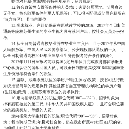
职位对户籍(生源地)有特殊规定的，从其规定;
12.符合政策性安置等条件的人员(如：夫妻分居两地、父母身边
无子女、符合随军条件的军人配偶等)，可以报考配偶或父母户籍所在
市(含各区)、县市的职位;
13.尚未就业、户籍仍保留在原就读学校的2016、2017年全日制普
通高等院校苏州生源的毕业生视为具有苏州户籍，按社会人员身份报
考;
14.从全日制普通高校毕业并在毕业当年入伍，且于2017年从中国
人民解放军、中国人民武装警察部队、公安现役部队退役的士兵，可
以全日制普通高校2018年应届毕业生身份报考符合条件的职位;
2017年1月1日至报名前取得国(境)外学位并完成教育部留学服务
中心学历认证的留学回国人员，可以全日制普通高校2018年应届毕业
生身份报考符合条件的职位;
15.监狱、戒毒系统职位的学历户籍(生源地)政策，按省司法行政
系统招警简章的规定执行;其他驻苏省垂直管理机构职位的学历户籍
(生源地)政策，按照苏州市职位的要求执行;
16.定向招录残疾人的职位(职位代码“80”—“82”)，招录对象为：
持有残联核发的第二代《中华人民共和国残疾人证》，且符合职位要
求的残疾类别、等级的人员;
定向招录大学生村官的职位(职位代码“90”—“93”)，招录对象
为：我市聘期已满3年且考核合格，仍在我市所属村(社区)任职的省、
市组织人社部门选聘大学生村官;