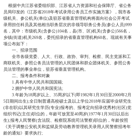
根据中共江苏省委组织部、江苏省人力资源和社会保障厅、省公务
员局印发的《江苏省2018年考试录用公务员工作实施方案》，我市各
级机关、参公机关(单位)及驻苏省垂直管理机构将面向社会公开考试
录用担任科员及其他相当职务层次的非领导职务公务员(参公人员)999
名，其中：市级机关(含参公)104名，县(市、区)机关(含参公)566名，
乡镇(街道)机关269名，委托招录的省垂直管理机构60名。现就有关事
项公布如下：
一、招录范围
全市各级党委、人大、行政、政协、审判、检察、民主党派和工
商联机关、参照公务员法管理的人民团体和群众团体机关、参照公务
员法管理的事业单位，驻苏省垂直管理机构。
二、报考条件和对象
1.具有中华人民共和国国籍;
2.拥护中华人民共和国宪法;
3.年龄为18周岁以上、35周岁以下(即1982年1月30日至2000年2月
5日期间出生);全日制普通高校硕士及以上学位2018年应届毕业研究生
(非在职)以其研究生学历(专业)报考的、报考定向招录优秀村(社区)党
组织书记(主任)职位的，年龄可放宽至40周岁(1977年1月30日以后出
生);报考人民警察(含法院、检察院系统司法警察)职位的，年龄按照
《关于调整公安机关和监狱及劳动教养管理机关录用人民警察招考年
龄的通知》要求执行;