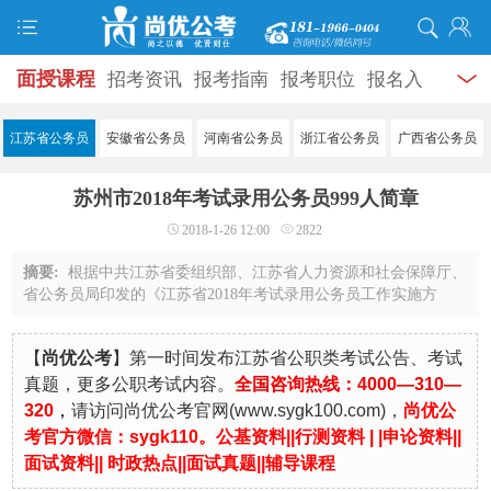
面授课程
招考资讯
报考指南
报考职位
报名入
口
打准考证
成绩查询
面试公告
录用公示
辅导
江苏省公务员
安徽省公务员
河南省公务员
浙江省公务员
广西省公务员
资料
面试热点
考试题库
模拟试题
历年真题
时
苏州市2018年考试录用公务员999人简章
政热点
视频课堂
学员风采
名师团队
考试专题
2018-1-26 12:00
2822
服务信息
摘要:
根据中共江苏省委组织部、江苏省人力资源和社会保障厅、
省公务员局印发的《江苏省2018年考试录用公务员工作实施方
案》，我市各级机关、参公机关(单位)及驻苏省垂直管理机构将面
向社会公开考试录用担任科员及其他相当 ...
【
尚优公考
】第一时间发布江苏省公职类考试公告、考试
真题，更多公职考试内容。
全国咨询热线：4000—310—
320
，
请访问尚优公考官
网
(
www.sygk100.com
)，
尚优公
考官方微信：sygk110。
公基资料|
|
行测资料
| |
申论资料
||
面试资料
||
时政热点
||
面试真题
||
辅导课程