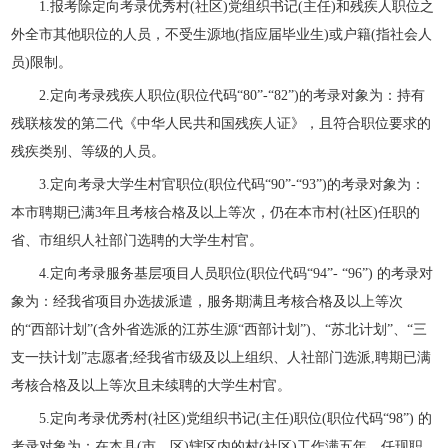
1.报考除定向考录优秀村(社区)党组织书记(主任)和残疾人职位之
外全市其他职位的人员，不受生源地(指应届毕业生)或户籍(指社会人
员)限制。
2.定向考录残疾人职位(职位代码“80”-“82”)的考录对象为：持有
残联核发的第二代《中华人民共和国残疾人证》，且符合职位要求的
残疾类别、等级的人员。
3.定向考录大学生村官职位(职位代码“90”-“93”)的考录对象为：
本市聘期已满3年且考核合格及以上等次，仍在本市村(社区)任职的
省、市组织人社部门选聘的大学生村官。
4.定向考录服务基层项目人员职位(职位代码“94”- “96”) 的考录对
象为：经我省项目办选拔派遣，服务期满且考核合格及以上等次
的“西部计划”(含外省选派的江苏生源“西部计划”)、“苏北计划”、“三
支一扶计划”志愿者;经我省市级及以上组织、人社部门选派,聘期已满
考核合格及以上等次且未续聘的大学生村官。
5.定向考录优秀村(社区)党组织书记(主任)职位(职位代码“98”) 的
考录对象为：在本县(市、区)辖区内的村(社区)工作满五年、任现职