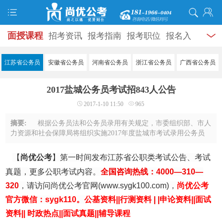
面授课程
招考资讯
报考指南
报考职位
报名入
口
打准考证
成绩查询
面试公告
录用公示
辅导
江苏省公务员
安徽省公务员
河南省公务员
浙江省公务员
广西省公务员
资料
面试热点
考试题库
模拟试题
历年真题
时
2017盐城公务员考试招843人公告
政热点
视频课堂
学员风采
名师团队
考试专题
2017-1-10 11:50
965
服务信息
摘要:
根据公务员法和公务员录用有关规定，市委组织部、市人
力资源和社会保障局将组织实施2017年度盐城市考试录用公务员
工作。本次考录，全市各级机关和参照公务员法管理单位考试录
用843名主任科员以下及其他相当职务层 ...
【
尚优公考
】第一时间发布江苏省公职类考试公告、考试
真题，更多公职考试内容。
全国咨询热线：4000—310—
320
，
请访问尚优公考官
网
(
www.sygk100.com
)，
尚优公考
官方微信：sygk110。
公基资料|
|
行测资料
| |
申论资料
||
面试
资料
||
时政热点
||
面试真题
||
辅导课程