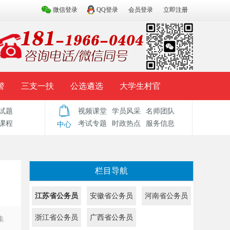
微信登录
QQ登录
会员登录
立即注册
警
三支一扶
公选遴选
大学生村官
试题
视频课堂
学员风采
名师团队
试题库
辅导资料
历年真题
模拟试题
课程
考试专题
时政热点
服务信息
中心
栏目导航
江苏省公务员
安徽省公务员
河南省公务员
浙江省公务员
广西省公务员
集