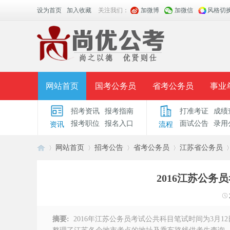
设为首页
加入收藏
关注我们：
加微博
加微信
风格切
网站首页
国考公务员
省考公务员
事业
招考资讯
报考指南
打准考证
成绩
面授课程
招考公告
面试公告
报考指导
报考职位
报名入口
面试公告
录用
资讯
流程
时政热点
视频课堂
名师团队
学员风采
网站首页
招考公告
省考公务员
江苏省公务员
2016江苏公
安
›
›
›
›
›
摘要:
2016年江苏公务员考试公共科目笔试时间为3月1