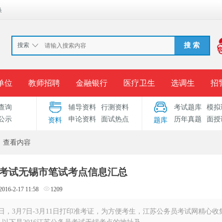
换
搜索
搜 索
单位
教师招聘
金融银行
医疗卫生
选调生
招
查询
辅导资料
行测资料
考试题库
模拟
报名入口
准考证打印
成绩查询
录用公示
考
公示
申论资料
面试热点
历年真题
面授
资料
题库
考试专题
服务中心
查看内容
务员考试无锡市笔试考点信息汇总
2016-2-17 11:58
1209
2日，3月7日-3月11日打印准考证，为方便考生，江苏公务员考试网精心收