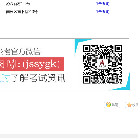
沁园新村146号
点击查询
南长区南下塘213号
点击查询
邀请
收