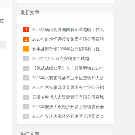
最新文章
江
2026年砀山县县属国有企业选聘工作人
1
员公告
2026年蚌埠怀远投资集团有限公司招聘
2
30人公
长丰县部分镇2026年公开招聘村（社
3
区）后备
2026年7月25日六安辅警面试题
4
【笔试成绩公示】长丰县罗塘镇2026年
5
公开招
2026年六安霍邱县事业单位选调10人公
6
告
2026年六安霍邱县县属国有企业公开招
7
聘工作
安徽省申博人力资源管理有限公司宣城
8
分公司
2026年安庆大观经济开发区管理委员会
9
公开招
2026年安庆大观经济开发区管理委员会
10
公开招
热门文章