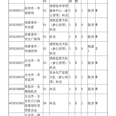
码
例
数
保密技术管理
苏州市－市
2
0
2050000515
02
服务中心（参
3
1
取消
保密局
公管理）科员
渔政监督大队
张家港市－
1
0
3058200017
01
（参公管理）
3
0
取消
市农委
科员
张家港市－
1
0
3058200019
01
科员
3
0
取消
市文广新局
城管执法大队
张家港市－
核减
3
2
3058200301
01
（参公管理）
3
6
市城管局
1
科员
渔政监督大队
太仓市－市
1
0
3058500017
03
（参公管理）
3
2
取消
农委
科员
安全生产监察
太仓市－市
1
0
3058500039
02
大队（参公管
3
2
取消
安监局
理）科员
常熟市－支
1
0
4058108808
02
科员
3
0
取消
塘镇机关
太仓市－太
仓长江口旅
1
0
4058503803
98
科员
3
2
取消
游度假区管
理委员会
太仓市－璜