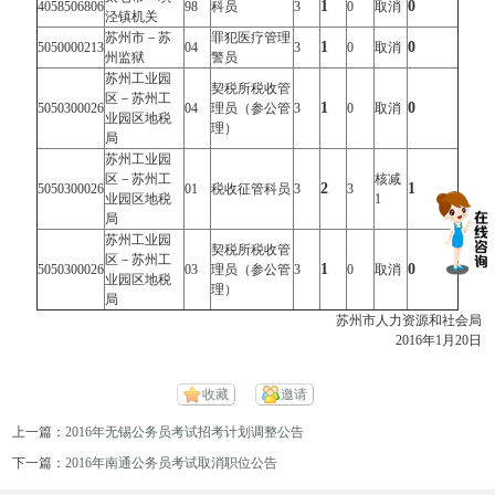
1
0
4058506806
98
科员
3
0
取消
泾镇机关
苏州市－苏
罪犯医疗管理
1
0
5050000213
04
3
0
取消
州监狱
警员
苏州工业园
契税所税收管
区－苏州工
1
0
5050300026
04
理员（参公管
3
0
取消
业园区地税
理）
局
苏州工业园
区－苏州工
核减
2
1
5050300026
01
税收征管科员
3
3
业园区地税
1
局
苏州工业园
契税所税收管
区－苏州工
1
0
5050300026
03
理员（参公管
3
0
取消
业园区地税
理）
局
苏州市人力资源和社会局
2016年1月20日
收藏
邀请
上一篇：
2016年无锡公务员考试招考计划调整公告
下一篇：
2016年南通公务员考试取消职位公告