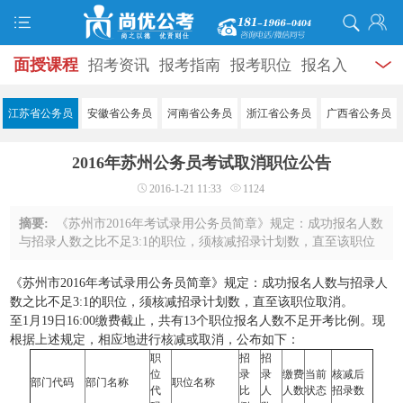
面授课程
招考资讯
报考指南
报考职位
报名入
口
打准考证
成绩查询
面试公告
录用公示
辅导
江苏省公务员
安徽省公务员
河南省公务员
浙江省公务员
广西省公务员
资料
面试热点
考试题库
模拟试题
历年真题
时
2016年苏州公务员考试取消职位公告
政热点
视频课堂
学员风采
名师团队
考试专题
2016-1-21 11:33
1124
服务信息
摘要:
《苏州市2016年考试录用公务员简章》规定：成功报名人数
与招录人数之比不足3:1的职位，须核减招录计划数，直至该职位
取消。至1月19日16:00缴费截止，共有13个职位报名人数不足开考
比例。现根据上述规定，相应地进行 ...
《苏州市2016年考试录用公务员简章》规定：成功报名人数与招录人
数之比不足3:1的职位，须核减招录计划数，直至该职位取消。
至1月19日16:00缴费截止，共有13个职位报名人数不足开考比例。现
根据上述规定，相应地进行核减或取消，公布如下：
职
招
招
位
录
录
缴费
当前
核减后
部门代码
部门名称
职位名称
代
比
人
人数
状态
招录数