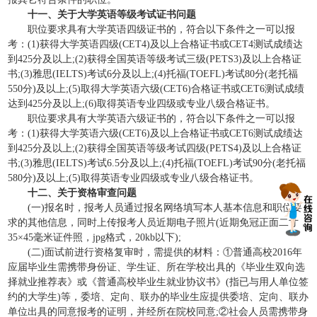
十一、关于大学英语等级考试证书问题
职位要求具有大学英语四级证书的，符合以下条件之一可以报
考：(1)获得大学英语四级(CET4)及以上合格证书或CET4测试成绩达
到425分及以上;(2)获得全国英语等级考试三级(PETS3)及以上合格证
书;(3)雅思(IELTS)考试6分及以上;(4)托福(TOEFL)考试80分(老托福
550分)及以上;(5)取得大学英语六级(CET6)合格证书或CET6测试成绩
达到425分及以上;(6)取得英语专业四级或专业八级合格证书。
职位要求具有大学英语六级证书的，符合以下条件之一可以报
考：(1)获得大学英语六级(CET6)及以上合格证书或CET6测试成绩达
到425分及以上;(2)获得全国英语等级考试四级(PETS4)及以上合格证
书;(3)雅思(IELTS)考试6.5分及以上;(4)托福(TOEFL)考试90分(老托福
580分)及以上;(5)取得英语专业四级或专业八级合格证书。
十二、关于资格审查问题
(一)报名时，报考人员通过报名网络填写本人基本信息和职位要
求的其他信息，同时上传报考人员近期电子照片(近期免冠正面二寸，
35×45毫米证件照，jpg格式，20kb以下);
(二)面试前进行资格复审时，需提供的材料：①普通高校2016年
应届毕业生需携带身份证、学生证、所在学校出具的《毕业生双向选
择就业推荐表》或《普通高校毕业生就业协议书》(指已与用人单位签
约的大学生)等，委培、定向、联办的毕业生应提供委培、定向、联办
单位出具的同意报考的证明，并经所在院校同意;②社会人员需携带身