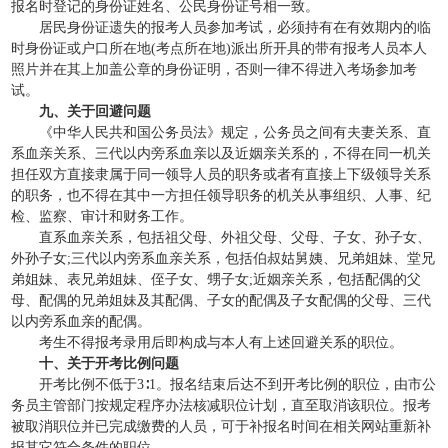
报名时登记的身份证姓名、公民身份证号相一致。
居民身份证遗失的报考人员参加考试，必须持有在有效期内的临
时身份证或户口所在地(考点所在地)派出所开具的带有报考人员本人
照片并在其上加盖公章的身份证明，否则一律不得进入考场参加考
试。
九、关于回避问题
《中华人民共和国公务员法》规定，公务员之间有夫妻关系、直
系血亲关系、三代以内旁系血亲以及近姻亲关系的，不得在同一机关
担任双方直接隶属于同一领导人员的职务或者有直接上下级领导关系
的职务，也不得在其中一方担任领导职务的机关从事组织、人事、纪
检、监察、审计和财务工作。
直系血亲关系，包括祖父母、外祖父母、父母、子女、孙子女、
外孙子女;三代以内旁系血亲关系，包括伯叔姑舅姨、兄弟姐妹、堂兄
弟姐妹、表兄弟姐妹、侄子女、甥子女;近姻亲关系，包括配偶的父
母、配偶的兄弟姐妹及其配偶、子女的配偶及子女配偶的父母、三代
以内旁系血亲的配偶。
考生不得报考录用后即构成与本人有上述回避关系的职位。
十、关于开考比例问题
开考比例不低于3∶1。报名结束后达不到开考比例的职位，由市公
务员主管部门按规定程序办法核减职位计划，直至取消该职位。报考
被取消职位并已完成缴费的人员，可于补报名时间在相关网站重新补
报其它符合条件的职位。