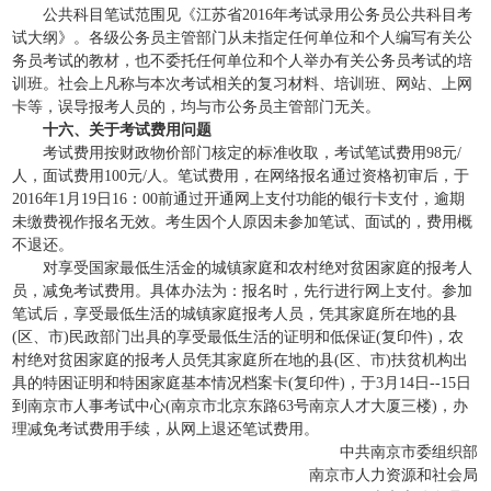
公共科目笔试范围见《江苏省2016年考试录用公务员公共科目考
试大纲》。各级公务员主管部门从未指定任何单位和个人编写有关公
务员考试的教材，也不委托任何单位和个人举办有关公务员考试的培
训班。社会上凡称与本次考试相关的复习材料、培训班、网站、上网
卡等，误导报考人员的，均与市公务员主管部门无关。
十六、关于考试费用问题
考试费用按财政物价部门核定的标准收取，考试笔试费用98元/
人，面试费用100元/人。笔试费用，在网络报名通过资格初审后，于
2016年1月19日16：00前通过开通网上支付功能的银行卡支付，逾期
未缴费视作报名无效。考生因个人原因未参加笔试、面试的，费用概
不退还。
对享受国家最低生活金的城镇家庭和农村绝对贫困家庭的报考人
员，减免考试费用。具体办法为：报名时，先行进行网上支付。参加
笔试后，享受最低生活的城镇家庭报考人员，凭其家庭所在地的县
(区、市)民政部门出具的享受最低生活的证明和低保证(复印件)，农
村绝对贫困家庭的报考人员凭其家庭所在地的县(区、市)扶贫机构出
具的特困证明和特困家庭基本情况档案卡(复印件)，于3月14日--15日
到南京市人事考试中心(南京市北京东路63号南京人才大厦三楼)，办
理减免考试费用手续，从网上退还笔试费用。
中共南京市委组织部
南京市人力资源和社会局