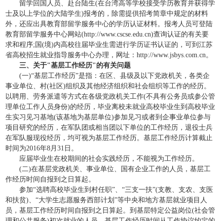
留学回国人员、赴台陆生(在台湾高等学校接受学历教育并获得学
士及以上学位的大陆学生)报考的，除需提供招考简章中规定的材料
外，还应出具教育部留学服务中心的学历认证材料。报考人员可登陆
教育部留学服务中心网站(http://www.cscse.edu.cn)查询认证的有关要
求和程序;国(境)内高校往届毕业生需进行学历证书认证的，可到江苏
省高校招生就业指导服务中心办理，网址：http://www.jsbys.com.cn。
三、关于"基层工作经历"的有关问题
(一)“基层工作经历”是指：在区、县级及以下党政机关，各类企
事业单位、村(社区)组织及其他经济组织和社会组织等工作的经历。
以聘用、劳务派遣等方式在各级党政机关工作(不具有公务员或参公管
理单位工作人员身份)的经历，毕业离校未就业高校毕业生到高校毕业
生实习见习基地(该基地为基层单位)参加见习或者到企事业单位参与
项目研究的经历，在军队团或相当团以下单位的工作经历，退役士兵
在军队服现役经历，均可视为基层工作经历。基层工作经历计算截止
时间为2016年8月31日。
应届毕业生在校期间的社会实践经历，不能视为工作经历。
(二)在基层党政机关、事业单位、国有企业工作的人员，基层工
作经历时间自报到之日算起。
参加“选聘高校毕业生到村任职”、“三支一扶”(支教、支农、支医
和扶贫)、“大学生志愿服务西部计划”等中央和地方基层就业项目人
员，基层工作经历时间自报到之日算起。到基层特定公益岗位(社会管
理和公共服务)初次就业的人员，基层工作经历时间从工作协议约定的