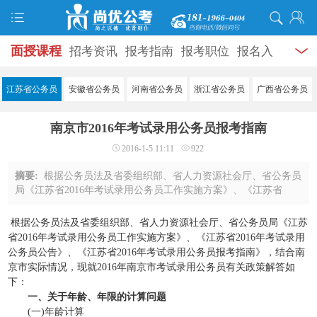
面授课程
招考资讯
报考指南
报考职位
报名入
口
打准考证
成绩查询
面试公告
录用公示
辅导
江苏省公务员
安徽省公务员
河南省公务员
浙江省公务员
广西省公务员
资料
面试热点
考试题库
模拟试题
历年真题
时
南京市2016年考试录用公务员报考指南
政热点
视频课堂
学员风采
名师团队
考试专题
2016-1-5 11:11
922
服务信息
摘要:
根据公务员法及省委组织部、省人力资源社会厅、省公务员
局《江苏省2016年考试录用公务员工作实施方案》、《江苏省
2016年考试录用公务员公告》、《江苏省2016年考试录用公务员
报考指南》，结合南京市实际情况，现就20 ...
根据公务员法及省委组织部、省人力资源社会厅、省公务员局《江苏
省2016年考试录用公务员工作实施方案》、《江苏省2016年考试录用
公务员公告》、《江苏省2016年考试录用公务员报考指南》，结合南
京市实际情况，现就2016年南京市考试录用公务员有关政策解答如
下：
一、关于年龄、年限的计算问题
(一)年龄计算