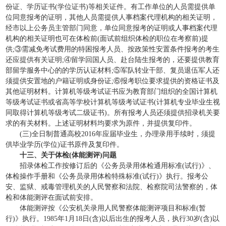
份证、学历证书(学位证书)等相关证件。有工作单位的人员需提供单
位同意报考的证明，其他人员需提供人事档案代理机构的相关证明，
经市以上公务员主管部门同意，单位同意报考的证明或人事档案代理
机构的相关证明也可在体检前(面试前组织体检的职位在考察前)提
供;③需减免考试费用的特困报考人员、按政策性安置条件报考的考生
还应提供有关证明;④留学回国人员、赴台陆生报考的，还要提供教育
部留学服务中心的的学历认证材料;⑤军队转业干部、复员退伍军人还
须提供安置地的户籍证明或身份证;⑥报考职位要求提供的资格证书及
其他证明材料。计算机等级考试证书应为教育部门组织的全国计算机
等级考试证书或省高等学校计算机等级考试证书(计算机专业毕业生视
同取得计算机等级考试二级证书)。所有报考人员还须提供招录机关要
求的有关材料。上述证明材料均要求为原件，并提供复印件。
(三)全日制普通高校2016年应届毕业生，办理录用手续时，须提
供毕业学历(学位)证书原件及复印件。
十三、关于体检(体能测评)问题
招录体检工作按修订后的《公务员录用体检通用标准(试行)》、
体检操作手册和《公务员录用体检特殊标准(试行)》执行。报考公
安、监狱、戒毒管理机关的人民警察和法院、检察院司法警察的，体
检和体能测评在面试前安排。
体能测评按《公安机关录用人民警察体能测评项目和标准(暂
行)》执行。1985年1月18日(含)以后出生的报考人员，执行30岁(含)以