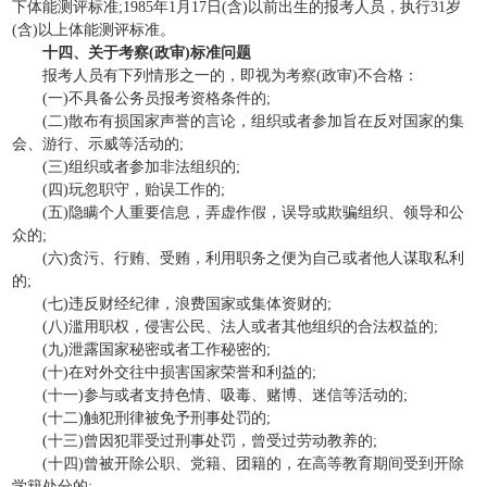
下体能测评标准;1985年1月17日(含)以前出生的报考人员，执行31岁
(含)以上体能测评标准。
十四、关于考察(政审)标准问题
报考人员有下列情形之一的，即视为考察(政审)不合格：
(一)不具备公务员报考资格条件的;
(二)散布有损国家声誉的言论，组织或者参加旨在反对国家的集
会、游行、示威等活动的;
(三)组织或者参加非法组织的;
(四)玩忽职守，贻误工作的;
(五)隐瞒个人重要信息，弄虚作假，误导或欺骗组织、领导和公
众的;
(六)贪污、行贿、受贿，利用职务之便为自己或者他人谋取私利
的;
(七)违反财经纪律，浪费国家或集体资财的;
(八)滥用职权，侵害公民、法人或者其他组织的合法权益的;
(九)泄露国家秘密或者工作秘密的;
(十)在对外交往中损害国家荣誉和利益的;
(十一)参与或者支持色情、吸毒、赌博、迷信等活动的;
(十二)触犯刑律被免予刑事处罚的;
(十三)曾因犯罪受过刑事处罚，曾受过劳动教养的;
(十四)曾被开除公职、党籍、团籍的，在高等教育期间受到开除
学籍处分的;