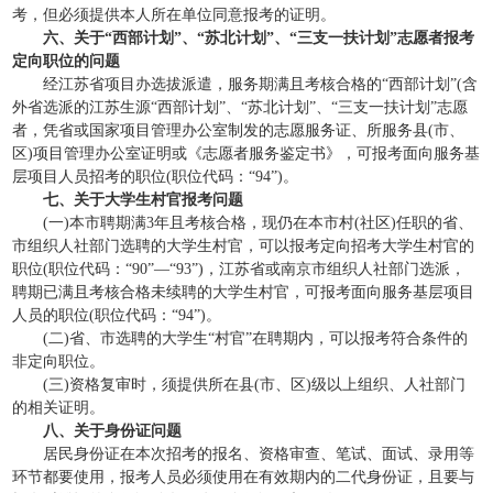
考，但必须提供本人所在单位同意报考的证明。
六、关于“西部计划”、“苏北计划”、“三支一扶计划”志愿者报考
定向职位的问题
经江苏省项目办选拔派遣，服务期满且考核合格的“西部计划”(含
外省选派的江苏生源“西部计划”、“苏北计划”、“三支一扶计划”志愿
者，凭省或国家项目管理办公室制发的志愿服务证、所服务县(市、
区)项目管理办公室证明或《志愿者服务鉴定书》，可报考面向服务基
层项目人员招考的职位(职位代码：“94”)。
七、关于大学生村官报考问题
(一)本市聘期满3年且考核合格，现仍在本市村(社区)任职的省、
市组织人社部门选聘的大学生村官，可以报考定向招考大学生村官的
职位(职位代码：“90”—“93”)，江苏省或南京市组织人社部门选派，
聘期已满且考核合格未续聘的大学生村官，可报考面向服务基层项目
人员的职位(职位代码：“94”)。
(二)省、市选聘的大学生“村官”在聘期内，可以报考符合条件的
非定向职位。
(三)资格复审时，须提供所在县(市、区)级以上组织、人社部门
的相关证明。
八、关于身份证问题
居民身份证在本次招考的报名、资格审查、笔试、面试、录用等
环节都要使用，报考人员必须使用在有效期内的二代身份证，且要与