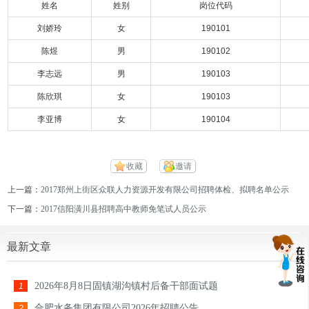
姓名
姓别
岗位代码
刘娇玲
女
190101
陈煜
男
190102
李志远
男
190103
陈欣琪
女
190103
李亚博
女
190104
收藏
邀请
上一篇：
2017郑州上街区众联人力资源开发有限公司招聘体检、拟聘名单公示
下一篇：
2017信阳潢川县招聘高中教师免笔试人员公示
最新文章
2026年8月8日固镇湖沟镇村后备干部面试题
1
合肥水务集团有限公司2026年招聘公告
2