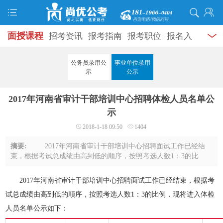
面授课程
招考资讯
报考指南
报考职位
报名入
口
打准考证
成绩查询
面试公告
录用公示
辅导
公务员录用公
事业单位录用
示
公示
资料
面试热点
考试题库
模拟试题
历年真题
时
2017年河南省审计干部培训中心招聘体检人员名单公
政热点
视频课堂
学员风采
名师团队
考试专题
示
服务信息
2018-1-18 09:50
1404
摘要:
2017年河南省审计干部培训中心招聘面试工作已经结
束，根据考试总成绩由高到低的顺序，按照考选人数1：3的比
例，现将进入体检人员名单公示如下：姓名姓别岗位代码准考证
号刘娇玲女19010170918018516陈煜男1901027 ...
2017年河南省审计干部培训中心招聘面试工作已经结束，根据考
试总成绩由高到低的顺序，按照考选人数1：3的比例，现将进入体检
人员名单公示如下：