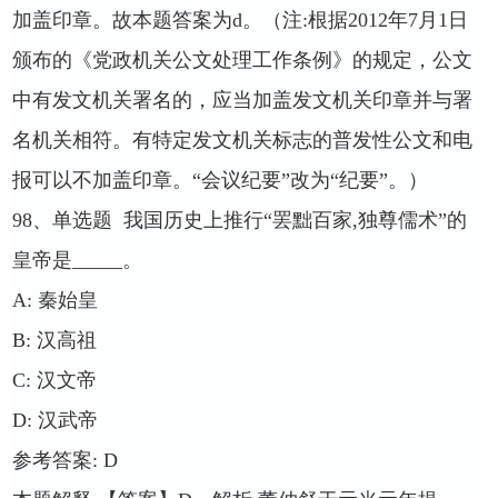
加盖印章。故本题答案为
d
。（注
:
根据
2012
年
7
月
1
日
颁布的《党政机关公文处理工作条例》的规定，公文
中有发文机关署名的，应当加盖发文机关印章并与署
名机关相符。有特定发文机关标志的普发性公文和电
报可以不加盖印章。“会议纪要”改为“纪要”。）
98
、单选题
我国历史上推行“罢黜百家
,
独尊儒术”的
皇帝是
_____
。
A:
秦始皇
B:
汉高祖
C:
汉文帝
D:
汉武帝
参考答案
: D