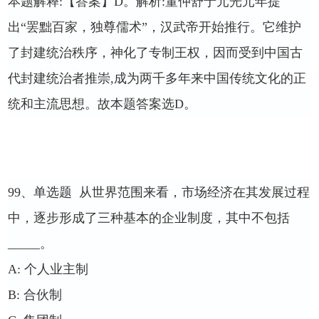
本题解释
:
【答案】
D
。解析
:
董仲舒于元光元年提
出“罢黜百家，独尊儒术”，汉武帝开始推行。它维护
了封建统治秩序，神化了专制王权，因而受到中国古
代封建统治者推崇
,
成为两千多年来中国传统文化的正
统和主流思想。故本题答案选
D
。
99
、单选题
从世界范围来看，市场经济在其发展过程
中，逐步形成了三种基本的企业制度，其中不包括
_____
。
A:
个人业主制
B:
合伙制