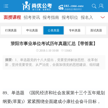
面授课程
招考资讯
报考指南
报考职位
报名入
口
打准考证
成绩查询
面试公告
录用公示
辅导
行测真题
申论真题
公基真题
专科真题
面试真题
资料
面试热点
考试题库
模拟试题
历年真题
时
荥阳市事业单位考试历年真题汇总【带答案】
政热点
视频课堂
学员风采
名师团队
考试专题
2018-1-10 10:00
11643
服务信息
摘要:
1、单选题党的十八大提出，党要坚持解放思想、改革创
新，坚持党要管党、从严治党，全面加强党的思想建设、组织建
设、作风建设、_____、制度建设，增强自我净化、自我完善、自
我革新、自我提高能力，建设学习型、服务 ...
89
、单选题
《国民经济和社会发展第十三个五年规划
纲要
(
草案
)
》紧紧围绕全面建成小康社会奋斗目标，