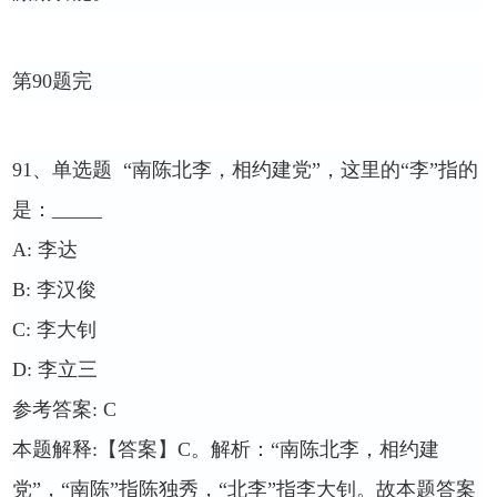
第
90
题完
91
、单选题
“南陈北李，相约建党”，这里的“李”指的
是：
_____
A:
李达
B:
李汉俊
C:
李大钊
D:
李立三
参考答案
: C
本题解释
:
【答案】
C
。解析：“南陈北李，相约建
党”，“南陈”指陈独秀，“北李”指李大钊。故本题答案