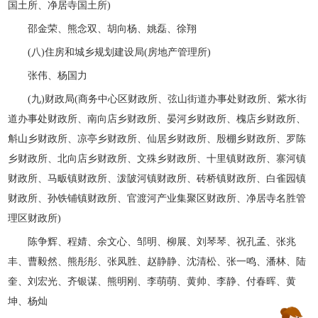
国土所、净居寺国土所)
邵金荣、熊念双、胡向杨、姚磊、徐翔
(八)住房和城乡规划建设局(房地产管理所)
张伟、杨国力
(九)财政局(商务中心区财政所、弦山街道办事处财政所、紫水街
道办事处财政所、南向店乡财政所、晏河乡财政所、槐店乡财政所、
斛山乡财政所、凉亭乡财政所、仙居乡财政所、殷棚乡财政所、罗陈
乡财政所、北向店乡财政所、文殊乡财政所、十里镇财政所、寨河镇
财政所、马畈镇财政所、泼陂河镇财政所、砖桥镇财政所、白雀园镇
财政所、孙铁铺镇财政所、官渡河产业集聚区财政所、净居寺名胜管
理区财政所)
陈争辉、程婧、余文心、邹明、柳展、刘琴琴、祝孔孟、张兆
丰、曹毅然、熊彤彤、张凤胜、赵静静、沈清松、张一鸣、潘林、陆
奎、刘宏光、齐银谋、熊明刚、李萌萌、黄帅、李静、付春晖、黄
坤、杨灿