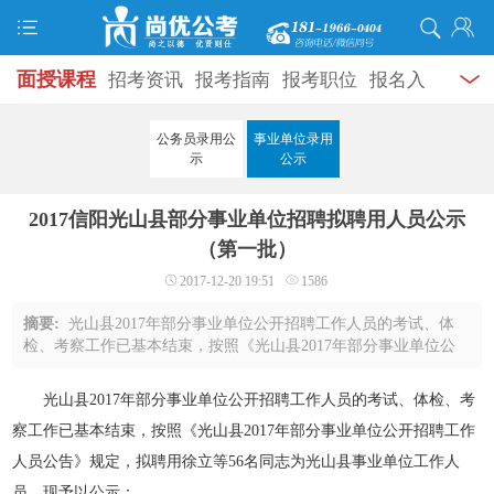
面授课程
招考资讯
报考指南
报考职位
报名入
口
打准考证
成绩查询
面试公告
录用公示
辅导
公务员录用公
事业单位录用
示
公示
资料
面试热点
考试题库
模拟试题
历年真题
时
2017信阳光山县部分事业单位招聘拟聘用人员公示
政热点
视频课堂
学员风采
名师团队
考试专题
（第一批）
服务信息
2017-12-20 19:51
1586
摘要:
光山县2017年部分事业单位公开招聘工作人员的考试、体
检、考察工作已基本结束，按照《光山县2017年部分事业单位公
开招聘工作人员公告》规定，拟聘用徐立等56名同志为光山县事
业单位工作人员。现予以公示：(一)安全生 ...
光山县2017年部分事业单位公开招聘工作人员的考试、体检、考
察工作已基本结束，按照《光山县2017年部分事业单位公开招聘工作
人员公告》规定，拟聘用徐立等56名同志为光山县事业单位工作人
员。现予以公示：