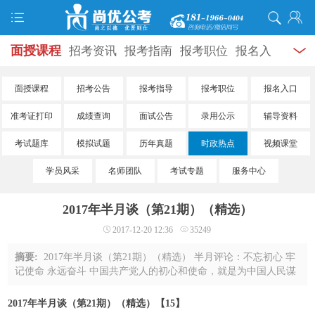
面授课程
招考资讯
报考指南
报考职位
报名入
口
打准考证
成绩查询
面试公告
录用公示
辅导
面授课程
招考公告
报考指导
报考职位
报名入口
资料
面试热点
考试题库
模拟试题
历年真题
时
准考证打印
成绩查询
面试公告
录用公示
辅导资料
政热点
视频课堂
学员风采
名师团队
考试专题
考试题库
模拟试题
历年真题
时政热点
视频课堂
学员风采
名师团队
考试专题
服务中心
服务信息
2017年半月谈（第21期）（精选）
2017-12-20 12:36
35249
摘要:
2017年半月谈（第21期）（精选） 半月评论：不忘初心 牢
记使命 永远奋斗 中国共产党人的初心和使命，就是为中国人民谋
幸福，为中华民族谋复兴。党的十九大闭幕仅一周，习近平总书
记带领中央政治局常委专程瞻仰上海 ...
2017年半月谈（第21期）（精选）【15】