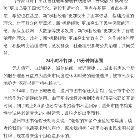
【专家点评】浙江省社会学会会长杨建华：升级版的“枫桥经
验”更加凸显了四大理念。建设和谐社会，重点在基层，难点在基
层，希望也在基层。新“枫桥经验”更加突出了固本强基、基础治理的
理念。对于群众的新需求，新“枫桥经验”更加突出了民生保障的理
念。顺应互联网、大数据等技术发展，新“枫桥经验”更加突出了智慧
治理的理念。此外，新“枫桥经验”更加突出党政主导、合作共治的理
念，积极转变治理结构，激发群众、社会组织参与公共治理，共同受
益。
24
小时不打烊，
15
分钟阅读圈
无人值守、自助服务、诚信借阅、就近便捷……城市书房以全新
的服务理念日益成为温州市民度过休闲时光的最佳选择，被市民亲切
地称为“深夜书房”“精神粮仓”。
2014
年，由于旧城改造，温州市图书馆迁入新馆，位于市中心的
老馆作为分馆继续使用。由于图书馆经常接到读者电话要求延长开馆
时间，到了晚上
8
点多也还有读者抱着书不愿回家，温州市图书馆索
性尝试将老馆变为
24
小时运营，反响之好出乎预料。
温州市图书馆馆长胡海荣说：“老馆的
30
多个座位经常爆满，读
者给我们打电话要求增加座位。原来我很担心夜里会有市民来图书馆
打牌，现在看来这个担心是多余的。”