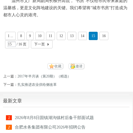
温州市文广新局副局长柳升高说，“书房”不仅给市民带来家庭的
温馨感，更是文化阵地建设的关键。我们希望将“城市书房”打造成为
都市人心灵的港湾。
1 ...
8
9
10
11
12
13
14
15
16
/ 16 页
下一页
收藏
邀请
上一篇：
2017年半月谈（第20期）（精选）
下一篇：
扎实推进农业供给侧改革
最新文章
2026年8月8日固镇湖沟镇村后备干部面试题
1
合肥水务集团有限公司2026年招聘公告
2