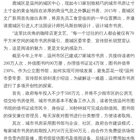
鹿城区是温州的城区中心，现如今
13
家别致精巧的城市书房让寸
土寸金的黄金地段在浓厚的商业气息之外飘起书香。
2015
年，鹿城区
文广新局首先做出表率，将原先员工食堂临街的一半位置腾出，并邀
请鹿城区引进人才法国设计师托马斯担纲设计，设计城市书房。
“这里比街角的咖啡店更文艺。”每一个过往的行人都会被仅有
70
平方米
空间的城市书房所吸引。鹿城区委常委、宣传部长胡慧雷认
为，这是阅读的魅力，更是文化的感染力。
截至今年上半年，温州市区已建成
27
家城市书房，共接待读者约
200
万人次，外借图书约
90
万册，办理借书证近
4
万张，图书外借率
230%
。作为公立图书馆，如何实现可持续发展，避免昙花一现
?
温州
市委常委、宣传部长胡剑谨介绍说，为破解这一难题，温州城市书房
进行了多项开创性的探索。
首先，政府每年投入不少于
500
万元，并将不少闹市区的公房无
偿交给书房使用。城市书房基本不配备工作人员，读者凭借温州市图
书馆的借书证或市民卡、身份证，
30
秒钟就可完成自助借阅。图书馆
的保安兼任管理员，每天深夜对图书进行分类整理，方便读者取阅。
其次，城市书房采用图书馆与企业、社区、政府合作建设模式，
每家城市书房的前期投入约
50
万元至
60
万元，由合作方免费提供场馆
并负责内部装修，图书馆提供图书及借阅设备。后续运行费用如水电