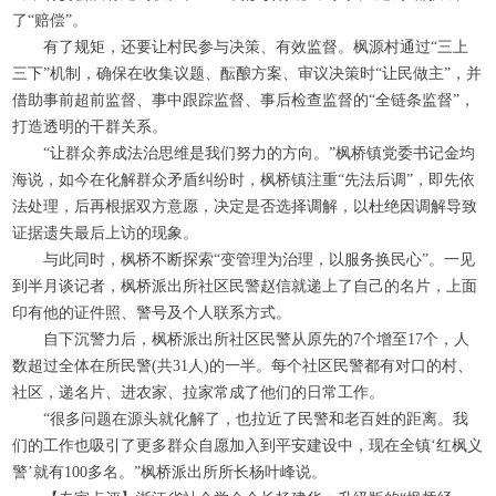
了“赔偿”。
有了规矩，还要让村民参与决策、有效监督。枫源村通过“三上
三下”机制，确保在收集议题、酝酿方案、审议决策时“让民做主”，并
借助事前超前监督、事中跟踪监督、事后检查监督的“全链条监督”，
打造透明的干群关系。
“让群众养成法治思维是我们努力的方向。”枫桥镇党委书记金均
海说，如今在化解群众矛盾纠纷时，枫桥镇注重“先法后调”，即先依
法处理，后再根据双方意愿，决定是否选择调解，以杜绝因调解导致
证据遗失最后上访的现象。
与此同时，枫桥不断探索“变管理为治理，以服务换民心”。一见
到半月谈记者，枫桥派出所社区民警赵信就递上了自己的名片，上面
印有他的证件照、警号及个人联系方式。
自下沉警力后，枫桥派出所社区民警从原先的
7
个增至
17
个，人
数超过全体在所民警
(
共
31
人
)
的一半。每个社区民警都有对口的村、
社区，递名片、进农家、拉家常成了他们的日常工作。
“很多问题在源头就化解了，也拉近了民警和老百姓的距离。我
们的工作也吸引了更多群众自愿加入到平安建设中，现在全镇‘红枫义
警’就有
100
多名。”枫桥派出所所长杨叶峰说。