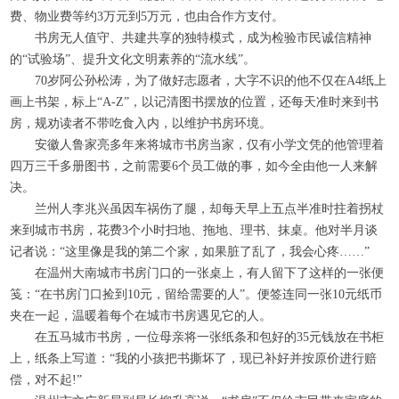
费、物业费等约
3
万元到
5
万元，也由合作方支付。
书房无人值守、共建共享的独特模式，成为检验市民诚信精神
的“试验场”、提升文化文明素养的“流水线”。
70
岁阿公孙松涛，为了做好志愿者，大字不识的他不仅在
A4
纸上
画上书架，标上“
A-Z
”，以记清图书摆放的位置，还每天准时来到书
房，规劝读者不带吃食入内，以维护书房环境。
安徽人鲁家亮多年来将城市书房当家，仅有小学文凭的他管理着
四万三千多册图书，之前需要
6
个员工做的事，如今全由他一人来解
决。
兰州人李兆兴虽因车祸伤了腿，却每天早上五点半准时拄着拐杖
来到城市书房，花费
3
个小时扫地、拖地、理书、抹桌。他对半月谈
记者说：“这里像是我的第二个家，如果脏了乱了，我会心疼……”
在温州大南城市书房门口的一张桌上，有人留下了这样的一张便
笺：“在书房门口捡到
10
元，留给需要的人”。便签连同一张
10
元纸币
夹在一起，温暖着每个在城市书房遇见它的人。
在五马城市书房，一位母亲将一张纸条和包好的
35
元钱放在书柜
上，纸条上写道：“我的小孩把书撕坏了，现已补好并按原价进行赔
偿，对不起
!
”