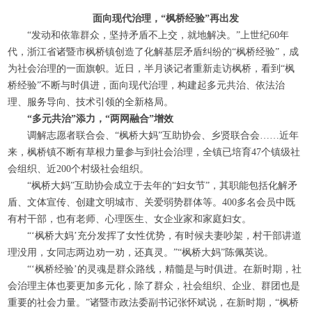
面向现代治理，“枫桥经验”再出发
“发动和依靠群众，坚持矛盾不上交，就地解决。”上世纪
60
年
代，浙江省诸暨市枫桥镇创造了化解基层矛盾纠纷的“枫桥经验”，成
为社会治理的一面旗帜。近日，半月谈记者重新走访枫桥，看到“枫
桥经验”不断与时俱进，面向现代治理，构建起多元共治、依法治
理、服务导向、技术引领的全新格局。
“多元共治”添力，“两网融合”增效
调解志愿者联合会、“枫桥大妈”互助协会、乡贤联合会……近年
来，枫桥镇不断有草根力量参与到社会治理，全镇已培育
47
个镇级社
会组织、近
200
个村级社会组织。
“枫桥大妈”互助协会成立于去年的“妇女节”，其职能包括化解矛
盾、文体宣传、创建文明城市、关爱弱势群体等。
400
多名会员中既
有村干部，也有老师、心理医生、女企业家和家庭妇女。
“‘枫桥大妈’充分发挥了女性优势，有时候夫妻吵架，村干部讲道
理没用，女同志两边劝一劝，还真灵。”“枫桥大妈”陈佩英说。
“‘枫桥经验’的灵魂是群众路线，精髓是与时俱进。在新时期，社
会治理主体也要更加多元化，除了群众，社会组织、企业、群团也是
重要的社会力量。”诸暨市政法委副书记张怀斌说，在新时期，“枫桥