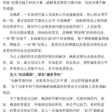
经验”还通过融入科技力量，破解基层群防力量分散、信息沟通不畅
等难题。
在枫桥，一旦发现可疑人员或有公共设施被损坏，热心群众用手
机一拍，通过该镇官方微信公众号“古镇枫桥”，就能将情况上报到镇
综合指挥中心，随后中心会视具体问题交由相关部门、人员处理。
民生问题全覆盖、快响应的背后，是枫桥“两张网”的有机结合。
一张“网”在线下，全镇被划分成
189
个村居网格，每个网格都配备网格
长、网格员；一张“网”在线上，是依托互联网建起的基层治理综合信
息系统和综合信息指挥室。
为让上报的民生问题得到更好的解决，枫桥还整合全镇各类站、
所、庭、办，建立综治工作、市场监管、综合执法、便民服务四大平
台，所有执法人员集中办公，全天候巡逻执法。
注入“法治基因”，深化“服务导向”
“化解矛盾纠纷，光靠老办法已行不通，法治思维越来越重
要。”当了
30
多年村干部的枫桥镇枫源村村委会主任骆根土深有感触
地说。
为了推进依法治村，枫源村不断对标法律，完善村规民约。例
如，枫源村曾规定，对偷倒垃圾的村民、单位予以处罚。有村民提
出，村委会没有处罚权。在上一次修改村规民约时，“处罚”都换成