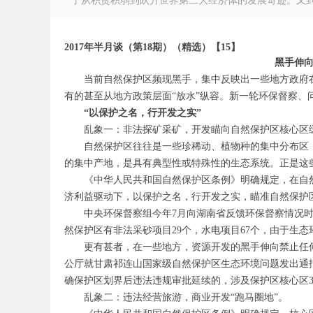
了从积贫积弱到跃升世界第二大经济体的发展奇迹。又到一
2017年半月谈（第18期）（精选）【15】
黑手伸向
当前自然保护区频现黑手，集中反映出一些地方政府
徽
有的甚至从地方政策层面“放水”纵容。新一轮环保督察、
“以保护之名，行开发之实”
乱象一：非法探矿采矿，开发瞄向自然保护区核心区
自然保护区往往是一些珍稀动、植物种的集中分布区
的集中产地，是具有典型性或特殊性的生态系统。正是这
《中华人民共和国自然保护区条例》明确规定，在自
济利益驱动下，以保护之名，行开发之实，瞄准自然保护
中央环保督察组今年
7
月向湖南省反馈环保督察情况
公
然保护区有非法采砂项目
29
个，水电项目
67
个，由于生态
更有甚者，在一些地方，资源开发的黑手伸向禁止任
公厅就甘肃祁连山国家级自然保护区生态环境问题发出通
确保护区划界后违法违规审批延续的，涉及保护区核心区
乱象二：违法经营旅游，商业开发“跑马圈地”。