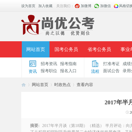
设为首页
加入收藏
关注我们：
加微博
加微信
风格切
网站首页
国考公务员
省考公务员
事业
招考资讯
报考指南
打准考证
成绩
面授课程
招考公告
面试公告
报考指导
报考职位
报名入口
面试公告
录用
资讯
流程
时政热点
视频课堂
名师团队
学员风采
网站首页
时政热点
查看内容
2017年
安
›
›
›
2
摘要:
2017年半月谈（第18期）（精选） 半月评论：