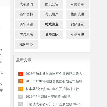
成绩查询
面试公告
录用公示
辅导资料
考试题库
模拟试题
历年真题
时政热点
视频课堂
，
学员风采
名师团队
考试专题
服务中心
种
”。
最新文章
经
级自
2026年砀山县县属国有企业选聘工作人
1
员公告
2026年蚌埠怀远投资集团有限公司招聘
2
办
30人公
长丰县部分镇2026年公开招聘村（社
3
院明
区）后备
2026年7月25日六安辅警面试题
4
【笔试成绩公示】长丰县罗塘镇2026年
5