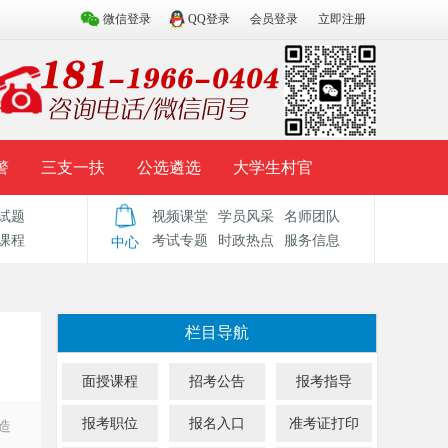
微信登录
QQ登录
会员登录
立即注册
警
三支一扶
公选遴选
大学生村官
试题
视频课堂
学员风采
名师团队
试题库
辅导资料
历年真题
模拟试题
课程
考试专题
时政热点
服务信息
中心
栏目导航
面授课程
招考公告
报考指导
报考职位
报名入口
准考证打印
造