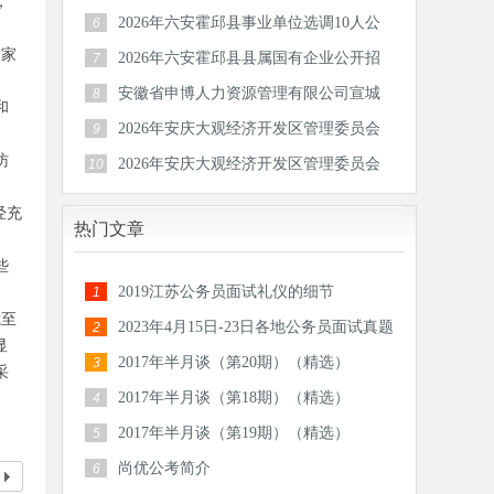
，
公开招
2026年六安霍邱县事业单位选调10人公
6
告
国家
2026年六安霍邱县县属国有企业公开招
7
聘工作
安徽省申博人力资源管理有限公司宣城
8
和
分公司
2026年安庆大观经济开发区管理委员会
9
公开招
访
2026年安庆大观经济开发区管理委员会
10
公开招
经充
热门文章
些
2019江苏公务员面试礼仪的细节
1
截至
2023年4月15日-23日各地公务员面试真题
2
显
汇总
2017年半月谈（第20期）（精选）
3
采
2017年半月谈（第18期）（精选）
4
2017年半月谈（第19期）（精选）
5
尚优公考简介
6