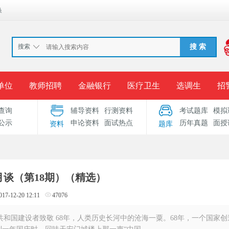
换
搜索
搜 索
单位
教师招聘
金融银行
医疗卫生
选调生
招
查询
辅导资料
行测资料
考试题库
模拟
报名入口
准考证打印
成绩查询
录用公示
考
公示
申论资料
面试热点
历年真题
面授
资料
题库
考试专题
服务中心
半月谈（第18期）（精选）
017-12-20 12:11
47076
向共和国建设者致敬 68年，人类历史长河中的沧海一粟。68年，一个国家创