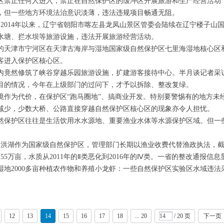
区禁止任何人进入，禁止在自然保护区的缓冲区开展旅游和生产经营活动
，但一些地方环境法治意识淡薄，违法违规项目畅通无阻。
，
2014
年以来，辽宁省朝阳市喀左县龙凤山景区管委会陆续在辽宁楼子山
水塘、拦水坝等旅游设施，违法开展旅游经营活动。
的天津市宁河区在天津古海岸与湿地国家级自然保护区七里海湿地核心区
客进入保护区核心区。
内竟然修筑了峡谷穿越乐园旅游设施，扩建游客接待中心。半月谈记者采
目的情况，今年在上级部门的过问下，才予以拆除、整改复绿。
境作为代价，在保护区“跑马圈地”、搞商业开发。特别要警惕有的地方未
减少，少数大桥、公路直接穿越自然保护区核心区的现象亦令人担忧。
然保护区往往是生活饮用水水源地、重要渔业水体等水源保护区域。但一
，洪湖作为国家级自然保护区，管理部门长期以渔业收费代替渔政执法，
155
万亩，水质从
2011
年的Ⅱ类恶化到
2016
年的Ⅳ类。一省的整改通报信息
湿地
2000
多亩种植农作物和养殖小龙虾：一些自然保护区实验区水域违法
12
13
14
15
16
17
18
... 20
/ 20 页
下一页