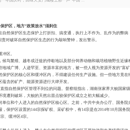
年国庆时，回味天安门城楼上那一声“中国 ...
保护区，地方“政策放水”须刹住
在自然保护区生态保护上打折扣、搞变通，执行上不作为、乱作为的弊病
问责对破坏自然保护区生态的行为敲响警钟，发出警示。
缓冲区。
，候鸟繁殖、越冬或迁徙的停歇地以及部分饲养动物和栽培植物野生近缘
些地域广博、人迹罕至、资源丰富的地方，被一些人视为资源开发的“富矿
然保护区的核心区和缓冲区内，不得建设任何生产设施。但一些地方竟在
区蕴含的矿产、能源资源进行大肆开发。
时直指自然保护区管理不到位的问题。督察组指出，湖南张家界大鲵国家
环境遭到破坏，大鲵的天然出苗点较保护区成立之初大幅减少。
何单位和个人进入的自然保护区核心区。之前，中共中央办公厅、国务院
报，保护区设置的
144
宗探矿权、采矿权中，有
14
宗是在
2014
年
10
月国务
3
宗、缓冲区
4
宗。