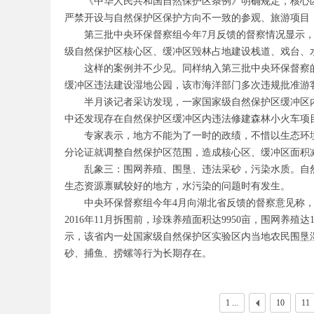
《中华人民共和国自然保护区条例》明确规定，核心
严禁开设与自然保护区保护方向不一致的参观、旅游项目
第三批中央环保督察组今年
7
月反馈的督察情况显示
级自然保护区核心区、缓冲区毁林占地建设栈道、戏台、
务
这样的案例并不少见。同样纳入第三批中央环保督察
缓冲区违法建设湿地公园，该市海洋部门多次违规批准游
半月谈记者采访发现，一家国家级自然保护区缓冲区
中还发现存在自然保护区缓冲区内违法修建森林小火车项
专家表示，地方不能为了一时的政绩，不惜以生态环
分论证就调整自然保护区范围，造成核心区、缓冲区面积
乱象三：围网养殖、围垦、违法采砂，污染水质。自
生态资源禀赋较好的地方，水污染的问题时有发生。
员
中央环保督察组今年
4
月向湖北省反馈的督察意见称
2016
年
11
月拆围前，珍珠养殖面积达
9950
亩，围网养殖达
示，该省内一处国家级自然保护区实验区内当地农民围垦
砂、捕鱼、捞螺等行为长期存在。
1 ...
10
11