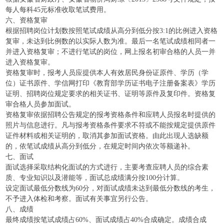
每人每科45元标准收取笔试费用。
六、资格复审
根据招聘岗位计划数按照笔试成绩从高分到低分按3:1的比例进入资格
复审，未达到比例数的以实际人数为准。最后一名笔试成绩相同者一
并进入资格复审；不进行笔试的岗位，网上报名初审合格的人员一并
进入资格复审。
资格复审时，报考人员应提供本人有效居民身份证原件、学历（学
位）证书原件、学信网打印《教育部学历证书电子注册备案表》学历
证明、招聘岗位规定要求的相关证书、证明等原件及复印件。资格复
审合格人员参加面试。
资格复审依据招聘公告规定的报考资格条件和应聘人员报名时提供的
照片与信息进行。凡与报考资格条件要求不符或不能按规定提供原件
证件材料或相关证明的，取消其参加面试资格。由此出现人选缺额
的，依笔试成绩从高分到低分，在规定时间内依次等额递补。
七、面试
面试选择采取结构化面试的方式进行，主要考查应聘人员的综合素
质、专业知识以及潜能等，面试总成绩满分按100分计算。
设定面试最低分数线为60分，对面试成绩未达到最低分数线的考生，
不予进入体检和考察。面试有关事宜另行公告。
八、成绩
最终成绩按笔试成绩占60%、面试成绩占40%合成确定。成绩合成