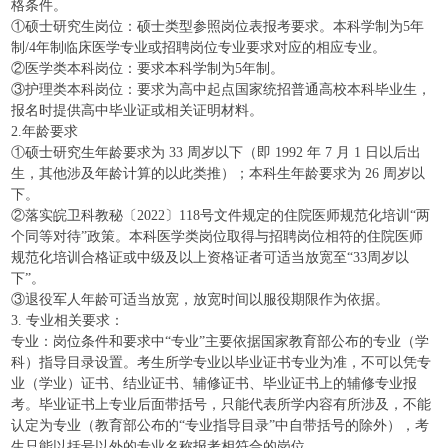
格条件。
①硕士研究生岗位：硕士类型参照岗位表报考要求。本科学制为5年
制/4年制临床医学专业或招聘岗位专业要求对应的相应专业。
②医学类本科岗位：要求本科学制为5年制。
③护理类本科岗位：要求为高中起点国家统招普通高校本科毕业生，
报名时提供高中毕业证或相关证明材料。
2.年龄要求
①硕士研究生年龄要求为 33 周岁以下（即 1992 年 7 月 1 日以后出
生，其他涉及年龄计算的以此类推）；本科生年龄要求为 26 周岁以
下。
②落实皖卫科教秘〔2022〕118号文件规定的住院医师规范化培训“两
个同等对待”政策。本科医学类岗位取得与招聘岗位相符的住院医师
规范化培训合格证或中级及以上资格证者可适当放宽至“33周岁以
下”。
③退役军人年龄可适当放宽，放宽时间以服役期限作为依据。
3. 专业相关要求：
专业：岗位条件和要求中“专业”主要依据国家教育部公布的专业（学
科）指导目录设置。考生所学专业以毕业证书专业为准，不可以凭专
业（学业）证书、结业证书、辅修证书、毕业证书上的辅修专业报
考。毕业证书上专业后面带括号，只能代表所学内容有所涉及，不能
认定为专业（教育部公布的“专业指导目录”中自带括号的除外），考
生只能以括号以外的专业名称报考相符合的岗位。