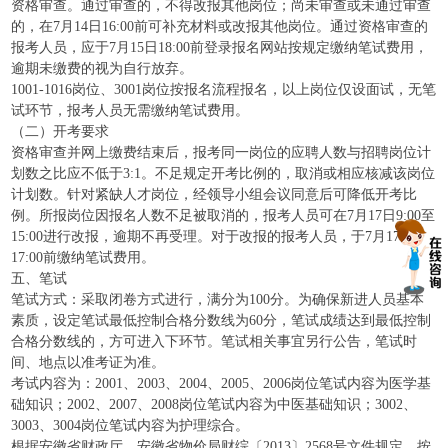
资格审查。通过审查的，不得改报其他岗位；尚未审查或未通过审查
的，在7月14日16:00前可补充材料或改报其他岗位。通过资格审查的
报考人员，应于7月15日18:00前登录报名网站按规定缴纳笔试费用，
逾期未缴费的视为自行放弃。
1001-1016岗位、3001岗位按报名流程报名，以上岗位仅设面试，无笔
试环节，报考人员无需缴纳笔试费用。
（二）开考要求
资格审查并网上缴费结束后，报考同一岗位的应聘人数与招聘岗位计
划数之比应不低于3:1。不足规定开考比例的，取消或相应核减该岗位
计划数。针对紧缺人才岗位，经领导小组会议同意后可降低开考比
例。所报岗位因报名人数不足被取消的，报考人员可在7月17日9:00至
15:00进行改报，逾期不再受理。对于改报的报考人员，于7月17日
17:00前缴纳笔试费用。
五、笔试
笔试方式：采取闭卷方式进行，满分为100分。为确保新进人员基本
素质，设定笔试最低控制合格分数线为60分，笔试成绩达到最低控制
合格分数线的，方可进入下环节。笔试相关事宜另行公告，笔试时
间、地点以准考证为准。
考试内容为：2001、2003、2004、2005、2006岗位笔试内容为医学基
础知识；2002、2007、2008岗位笔试内容为中医基础知识；3002、
3003、3004岗位笔试内容为护理综合。
根据安徽省财政厅、安徽省物价局财综〔2013〕2568号文件规定，按