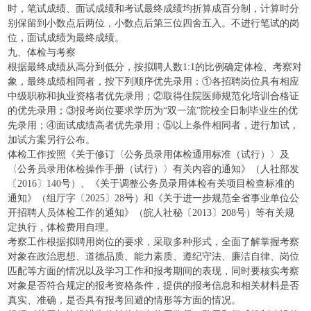
时，笔试成绩、面试成绩和考试最终成绩均折算成百分制，计算时分
别保留到小数点后两位，小数点后第三位四舍五入。不进行笔试的岗
位，面试成绩为最终成绩。
九、体检与考察
根据最终成绩从高分到低分，按拟聘人数1:1的比例确定体检、考察对
象，最终成绩相同者，按下列顺序优先录用：①各招聘岗位具有相应
中级职称和执业资格者优先录用；②取得住院医师规范化培训合格证
的优先录用；③报考岗位要求学历为“双一流”院校全日制毕业生的优
先录用；④面试成绩高者优先录用；⑤以上条件相同者，进行加试，
加试方案另行公布。
体检工作按照《关于修订〈公务员录用体检通用标准（试行）〉及
〈公务员录用体检操作手册（试行）〉有关内容的通知》（人社部发
〔2016〕140号）、《关于调整公务员录用体检有关项目检查标准的
通知》（组厅字〔2025〕28号）和《关于进一步规范全省事业单位公
开招聘人员体检工作的通知》（皖人社秘〔2013〕208号）等有关规
定执行，体检费用自理。
考察工作根据拟聘用岗位的要求，采取多种形式，全面了解掌握考察
对象在政治思想、道德品质、能力素质、遵纪守法、廉洁自律、岗位
匹配等方面的情况以及学习工作和报考期间的表现，同时要核实考察
对象是否符合规定的报考资格条件，提供的报考信息和相关材料是否
真实、准确，是否具有报考回避的情形等方面的情况。