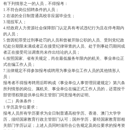
有下列情形之一的人员，不得报考：
1.不符合岗位招聘条件的人员；
2.在读的全日制普通高校非应届毕业生；
3.现役军人；
4.经政府人力资源社会保障部门认定具有考试违纪行为且在停考期内
的人员；
5.曾因犯罪受过刑事处罚的人员和曾被开除公职的人员、受到党纪政
纪处分期限未满或者正在接受纪律审查的人员、处于刑事处罚期间或
者正在接受司法调查尚未作出结论的人员；
6.按照国家、省有关规定，尚在最低服务年限内的机关、事业单位正
式在编工作人员；
7.法律规定不得参加报考或聘用为事业单位工作人员的其他情形人
员；
报考者不得报考聘用后即构成《事业单位人事管理回避规定》第六条
所列情形的岗位。属机关、事业单位在编正式工作人员的，还需按干
部管理权限提供单位和主管部门同意报考的证明。
（二）具体条件：
1.学历及学位要求：
报考人员所有学历要求为全日制普通高校学历。香港、澳门大学学
历，须经国家教育行政主管部门认可；国外学历，要经国家教育部相
关部门学历认证；上述人员同时须符合公告规定及岗位要求的报考资