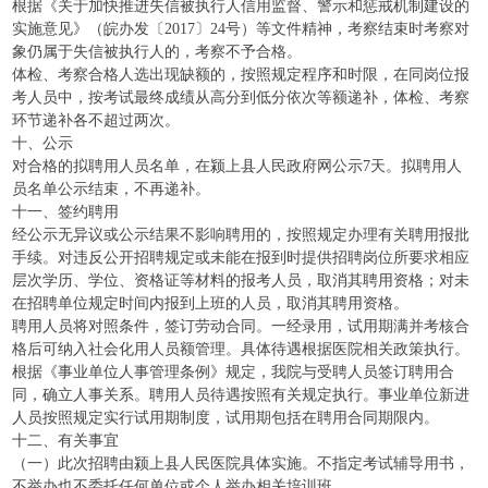
根据《关于加快推进失信被执行人信用监督、警示和惩戒机制建设的
实施意见》（皖办发〔2017〕24号）等文件精神，考察结束时考察对
象仍属于失信被执行人的，考察不予合格。
体检、考察合格人选出现缺额的，按照规定程序和时限，在同岗位报
考人员中，按考试最终成绩从高分到低分依次等额递补，体检、考察
环节递补各不超过两次。
十、公示
对合格的拟聘用人员名单，在颍上县人民政府网公示7天。拟聘用人
员名单公示结束，不再递补。
十一、签约聘用
经公示无异议或公示结果不影响聘用的，按照规定办理有关聘用报批
手续。对违反公开招聘规定或未能在报到时提供招聘岗位所要求相应
层次学历、学位、资格证等材料的报考人员，取消其聘用资格；对未
在招聘单位规定时间内报到上班的人员，取消其聘用资格。
聘用人员将对照条件，签订劳动合同。一经录用，试用期满并考核合
格后可纳入社会化用人员额管理。具体待遇根据医院相关政策执行。
根据《事业单位人事管理条例》规定，我院与受聘人员签订聘用合
同，确立人事关系。聘用人员待遇按照有关规定执行。事业单位新进
人员按照规定实行试用期制度，试用期包括在聘用合同期限内。
十二、有关事宜
（一）此次招聘由颍上县人民医院具体实施。不指定考试辅导用书，
不举办也不委托任何单位或个人举办相关培训班。