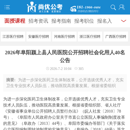
面授课程
招考资讯
报考指南
报考职位
报名入
口
打准考证
成绩查询
面试公告
录用公示
辅导
江苏医疗招聘
安徽医疗招聘
河南医疗招聘
浙江医疗招聘
广西医疗招聘
资料
面试热点
考试题库
模拟试题
历年真题
时
2026年阜阳颍上县人民医院公开招聘社会化用人40名
政热点
视频课堂
学员风采
名师团队
考试专题
公告
2026-7-2 10:04
305
服务信息
摘要:
为进一步深化医药卫生体制改革，公开选拔优秀人才，充实
卫生专业技术人员队伍，推动医院高质量发展。根据省委组织
部、省人社厅《安徽省事业单位公开招聘人员暂行办法》（皖人
社发〔2010〕78号）、《阜阳市人民政府办 ...
为进一步深化医药卫生体制改革，公开选拔优秀人才，充实卫生专业
技术人员队伍，推动医院高质量发展。根据省委组织部、省人社厅
《安徽省事业单位公开招聘人员暂行办法》（皖人社发〔2010〕78
号）、《阜阳市人民政府办公室关于市直公立医院人事编制制度改革
的意见》（阜政办〔2013〕44号）、阜阳市委编办等部门《关于落实
公立医院编制周转池制度的实施意见》（阜编办〔2018〕68号）等文