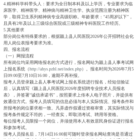
4.精神科学科带头人：要求为全日制本科及以上学历，专业要求为临
床医学、精神医学、精神病与精神卫生学。执业范围注册为精神医
学，取得卫生系列精神病专业高级职称。年龄要求：“45周岁以下”，
且具有2年及以上三级综合医院或三级精神专科医院工作经历。
5.其他要求
部分岗位有特殊要求的，根据颍上县人民医院2026年公开招聘社会化
用人岗位表报考要求为准。
四、报名流程
（一）网报流程
所有岗位均采用网络报名的方式进行，报名网站为颍上县人事考试网
上报名系统（
http://ahys.pzhl.net/index.php
）。报名时间为2026年7月5
日09:00至7月10日16:00，逾期不再补报。
报考人员登录颍上县人事考试网上报名系统进行报名，经短信验证
后，认真填写《颍上县人民医院2026年度招聘专业技术人员报名
表》，并签署“诚信承诺书”，按照要求上传本人电子照片，并提供有
效通信方式。报考人员填写的信息必须与本人实际情况、报考条件和
所报考的岗位要求相一致。凡弄虚作假通过资格审查，其实际情况与
报考条件规定不符的，一经查实，即取消考试、聘用等资格。
每位报考人员限报一个岗位，并须使用本人有效居民身份证进行报名
和参加考试。
报考人员报名后，7月14日16:00前可随时登录报名网站查询是否通过