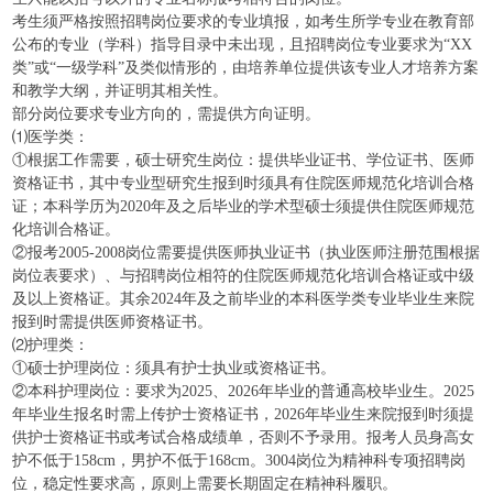
考生须严格按照招聘岗位要求的专业填报，如考生所学专业在教育部
公布的专业（学科）指导目录中未出现，且招聘岗位专业要求为“XX
类”或“一级学科”及类似情形的，由培养单位提供该专业人才培养方案
和教学大纲，并证明其相关性。
部分岗位要求专业方向的，需提供方向证明。
⑴医学类：
①根据工作需要，硕士研究生岗位：提供毕业证书、学位证书、医师
资格证书，其中专业型研究生报到时须具有住院医师规范化培训合格
证；本科学历为2020年及之后毕业的学术型硕士须提供住院医师规范
化培训合格证。
②报考2005-2008岗位需要提供医师执业证书（执业医师注册范围根据
岗位表要求）、与招聘岗位相符的住院医师规范化培训合格证或中级
及以上资格证。其余2024年及之前毕业的本科医学类专业毕业生来院
报到时需提供医师资格证书。
⑵护理类：
①硕士护理岗位：须具有护士执业或资格证书。
②本科护理岗位：要求为2025、2026年毕业的普通高校毕业生。2025
年毕业生报名时需上传护士资格证书，2026年毕业生来院报到时须提
供护士资格证书或考试合格成绩单，否则不予录用。报考人员身高女
护不低于158cm，男护不低于168cm。3004岗位为精神科专项招聘岗
位，稳定性要求高，原则上需要长期固定在精神科履职。