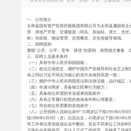
营业务涉及国有资产运营、房地产开发、交通能源（码头、
一、公司简介
太和县国有资产投资控股集团有限公司为太和县属国有企业，
营、房地产开发、交通能源（码头、加油站、渣土、光伏
徽
材）供应链、物业管理、宾馆餐饮、文化传媒等领域。
二、招聘原则
遵循“公开、公平、竞争、择优”的原则，按照德才兼备
三、应聘人员基本条件
（一）具有中华人民共和国国籍；
（二）政治立场坚定，拥护中国共产党领导和社会主义制度
动上同以习近平同志为核心的党中央保持高度一致；
（三）拥护中华人民共和国宪法和法律法规，品行端正，
（四）年满18周岁，具备独立民事行为能力；
（五）具备岗位所需的专业或者技能条件；
公
（六）具有正常履行职责的身体条件和心理素质；
（七）符合岗位所需要的其他条件；
（八）公开招聘人员岗位表中“35周岁以下指1991年6月8
指1986年6月8日（含）以后出生；45周岁以下指1981
等工作单位变动造成从业中断的，其在不同单位工作的时
习等社会实践经历，不计入正式工作经历、不核算工作年