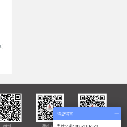
藏
请您留言
尚优公考4000-310-320
微博
手机APP
官方微信