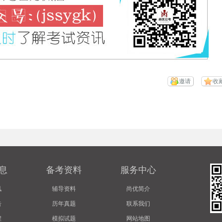
邀请
收
息
备考资料
服务中心
讯
辅导资料
尚优简介
告
历年真题
联系我们
程
模拟试题
网站地图