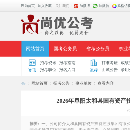
设为首页
加入收藏
关注我们：
加微博
加微信
风格切
网站首页
国考公务员
省考公务员
事业
招考资讯
报考指南
打准考证
成绩
面授课程
招考公告
面试公告
报考指导
报考职位
报名入口
面试公告
录用
资讯
流程
时政热点
视频课堂
名师团队
学员风采
网站首页
招考公告
事业单位
查看内容
2026年阜阳太和县国有资
安
›
›
›
›
摘要:
一、公司简介太和县国有资产投资控股集团有限公司为