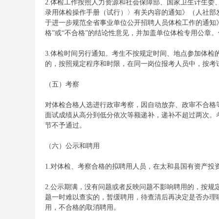
2.体检工作按照人力资源和社会保障部、国家卫生计生
录用体检操作手册（试行）〉有关内容的通知》（人社部发
于进一步规范全省事业单位公开招聘人员体检工作的通知》（
格”或“不合格”的结论性意见，并加盖单位体检专用公章
3.体检时间另行通知。考生不按规定时间、地点参加体
的，按照规定程序和时限，在同一岗位报考人员中，按考
（五）考察
坛
对体检合格人选进行政审考察，因自动放弃、政审不合格
面试成绩从高分到低分依次等额递补，递补不超过两次。
节不予通过。
（六）公示和聘用
1.对体检、考察合格的拟聘用人员，在太和县国有资产投
_
2.公示期满，没有问题或者反映问题不影响聘用的，按
题一时难以查实的，暂缓聘用，待查清后再决定是否办理
用，不合格的取消聘用。