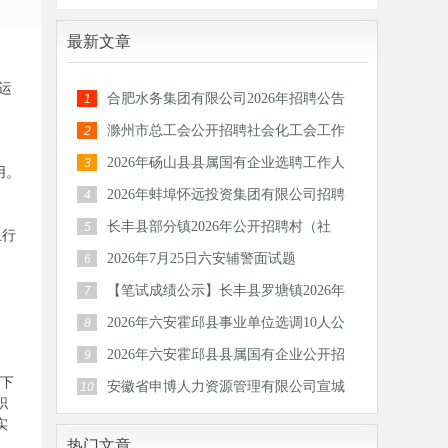
最新文章
运
合肥水务集团有限公司2026年招聘公告
1
滁州市总工会公开招聘社会化工会工作
2
者和专
2026年砀山县县属国有企业选聘工作人
3
用。
员公告
2026年蚌埠怀远投资集团有限公司招聘
4
30人公
长丰县部分镇2026年公开招聘村（社
5
上行
区）后备
2026年7月25日六安辅警面试题
6
【笔试成绩公示】长丰县罗塘镇2026年
7
公开招
2026年六安霍邱县事业单位选调10人公
8
告
2026年六安霍邱县县属国有企业公开招
9
以下
聘工作
安徽省申博人力资源管理有限公司宣城
10
职
分公司
实
热门文章