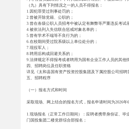
（九）具有下列情况之一的人员不得报名：
1.因犯罪受过刑事处罚的；
2.曾被开除党籍、公职的；
务
3.曾在各级公职人员招考中被认定有舞弊等严重违反考试
4.被依法列入失信联合惩戒对象名单的；
5.曾有学术不端等不良行为的；
6.在校期间受过院系级以上单位处分的；
7.现役军人；
8.聘用后构成回避关系的；
9.法律规定不得报考或者聘用为国有企业工作人员的其他
四、招聘岗位及任职资格
详见《太和县国有资产投资控股集团及下属控股公司招聘
五、招聘程序
员
（一）报名方式和时间
采取现场、网上结合的报名方式，报名申请时间为2026年6月8日
1.现场报名（正常工作日期间）：应聘者携带身份证、
门国投集团二楼党群综合部报名；