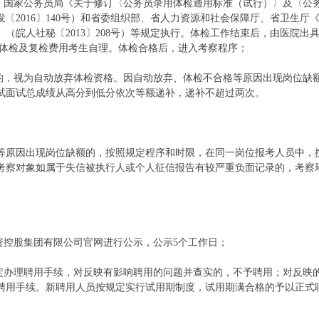
委、国家公务员局《关于修订〈公务员录用体检通用标准（试行）〉及〈公
〔2016〕140号）和省委组织部、省人力资源和社会保障厅、省卫生厅
皖人社秘〔2013〕208号）等规定执行。体检工作结束后，由医院出具
。体检及复检费用考生自理。体检合格后，进入考察程序；
检的，视为自动放弃体检资格。因自动放弃、体检不合格等原因出现岗位缺
试面试总成绩从高分到低分依次等额递补，递补不超过两次。
等原因出现岗位缺额的，按照规定程序和时限，在同一岗位报考人员中，
考察对象如属于失信被执行人或个人征信报告有较严重负面记录的，考察
资控股集团有限公司官网进行公示，公示5个工作日；
规定办理聘用手续，对反映有影响聘用的问题并查实的，不予聘用；对反映
聘用手续。新聘用人员按规定实行试用期制度，试用期满合格的予以正式