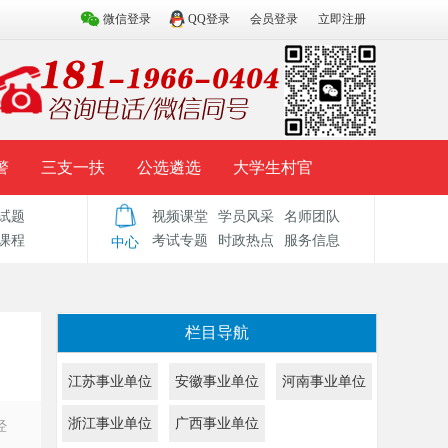
微信登录
QQ登录
会员登录
立即注册
警
三支一扶
公选遴选
大学生村官
试题
视频课堂
学员风采
名师团队
试题库
辅导资料
历年真题
模拟试题
课程
考试专题
时政热点
服务信息
中心
栏目导航
江苏事业单位
安徽事业单位
河南事业单位
浙江事业单位
广西事业单位
经