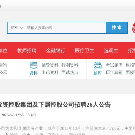
换
搜索
搜 索
单位
教师招聘
金融银行
医疗卫生
选调生
招
查询
辅导资料
行测资料
考试题库
模拟
报名入口
准考证打印
成绩查询
录用公示
考
公示
申论资料
面试热点
历年真题
面授
资料
题库
考试专题
服务中心
产投资控股集团及下属控股公司招聘26人公告
2026-6-8 17:55
455
太和县属国有企业，成立于2013年10月，注册资本20.47亿元，主要