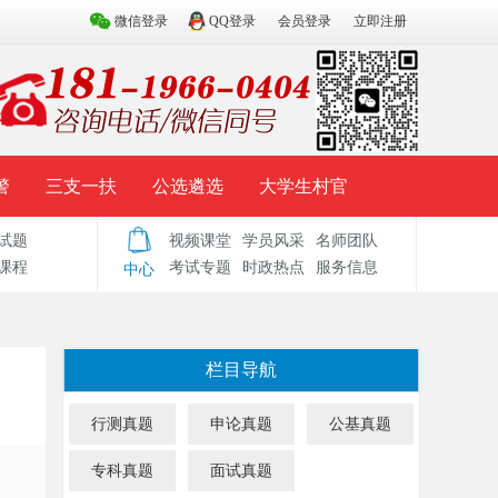
微信登录
QQ登录
会员登录
立即注册
警
三支一扶
公选遴选
大学生村官
试题
视频课堂
学员风采
名师团队
试题库
辅导资料
历年真题
模拟试题
课程
考试专题
时政热点
服务信息
中心
栏目导航
行测真题
申论真题
公基真题
专科真题
面试真题