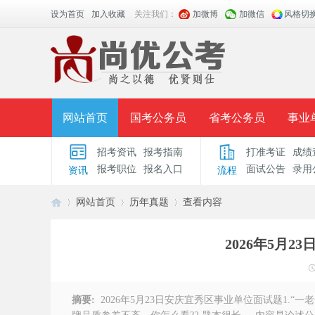
设为首页
加入收藏
关注我们：
加微博
加微信
风格切
网站首页
国考公务员
省考公务员
事业
招考资讯
报考指南
打准考证
成绩
面授课程
招考公告
面试公告
报考指导
报考职位
报名入口
面试公告
录用
资讯
流程
时政热点
视频课堂
名师团队
学员风采
网站首页
历年真题
查看内容
2026年5月
安
›
›
›
摘要:
2026年5月23日安庆宜秀区事业单位面试题1.“