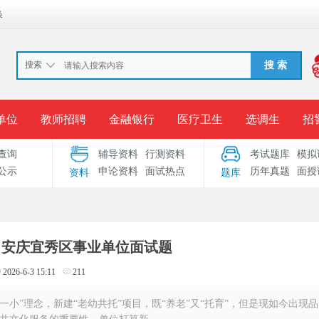
换
搜索
搜 索
单位
教师招聘
金融银行
医疗卫生
选调生
招
查询
辅导资料
行测资料
考试题库
模拟
报名入口
准考证打印
成绩查询
录用公示
考
公示
申论资料
面试热点
历年真题
面授
资料
题库
考试专题
服务中心
23日安庆宜秀区事业单位面试题
2026-6-3 15:11
211
一老一小”理念，新建“老幼共托”项目，既“养老”又“托育”，但是现如今出现品