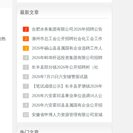
最新文章
合肥水务集团有限公司2026年招聘公告
1
的热
滁州市总工会公开招聘社会化工会工作
2
者和专
2026年砀山县县属国有企业选聘工作人
3
员公告
2026年蚌埠怀远投资集团有限公司招聘
4
30人公
长丰县部分镇2026年公开招聘村（社
5
区）后备
2026年7月25日六安辅警面试题
6
【笔试成绩公示】长丰县罗塘镇2026年
7
公开招
2026年六安霍邱县事业单位选调10人公
8
告
2026年六安霍邱县县属国有企业公开招
9
聘工作
安徽省申博人力资源管理有限公司宣城
10
分公司
热门文章