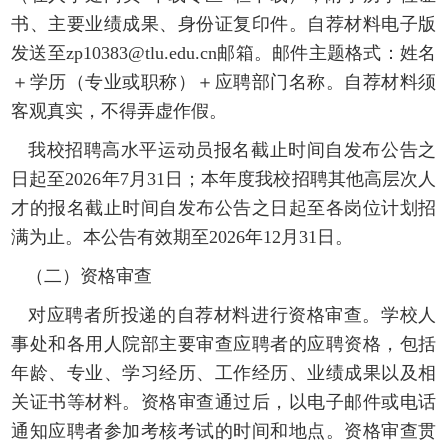
书、
主要业绩成果
、身份证复印件。自荐材料电子版
发送至
zp10383@tlu.edu.cn邮箱。邮件主题格式：姓名
＋学历（专业或职称）＋应聘部门名称。自荐材料须
客观真实，不得弄虚作假。
我校招聘高水平运动员
报名
截止
时间
自发布公告之
日起至
2026年7月31日；本年度我校
招聘
其他
高层次人
才的报名
截止
时间
自发布公告之日起至各岗位计划招
满为止。本公告有效期至
2026年12月31日
。
（二）资格审查
对应聘者所投递的自荐材料进行资格审查。学校人
事处和各用人院部主要审查应聘者的应聘资格，包括
年龄、专业、学习经历、工作经历、
业绩成果
以及相
关证书等材料。资格审查通过后，以电子邮件或电话
通知应聘者参加考核考试的时间和地点。资格审查贯