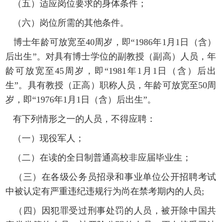
（五）适应岗位要求的身体条件；
（
六
）
岗位所需的其他条件。
博士年龄
可放宽至
40周岁，即“198
6
年
1月1日（含）
后出生”。对具有博士学位的副教授（副高）
人员
，年
龄
可放宽至
45周岁，即“19
81
年
1月1日（含）后出
生”。具
有教授（
正高
）
职称人员
，
年龄
可放宽至
50周
岁，即“197
6
年
1月1日（含）后出生”。
有下列情形之一的人员，不得
应聘
：
（一）现役军人；
（二）在读的全日制普通高校非应届毕业生；
（三）在各级公务员招录和事业单位公开招聘考试
中被认定有严重违纪违规行为尚在禁考期内的人员
;
（四）因犯罪受过刑事处罚的人员，被开除中国共