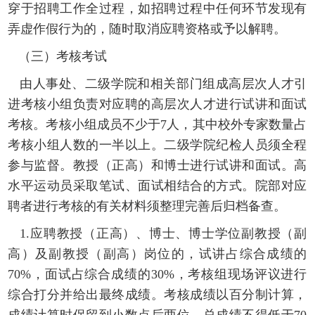
穿于招聘工作全过程，如招聘过程中任何环节发现有
弄虚作假行为
的，随时取消应聘资格或予以解聘。
（三）考核考试
由
人事处、二级学院和相关部门
组成高层次人才引
进考核小组负责对应聘的高层次人才进行
试讲和面试
考核。
考核小组成员不少于
7人
，
其中校外专家数量占
考核小组人数的一半以上
。
二级学院
纪检人员须全程
参与监督。教授（正高）
和
博士进行试讲和面试
。
高
水平运动员
采
取笔试、面试相结合的方式
。院部对应
聘者进行考核的有关材料须整理完善后归档备查。
1.
应聘教授（正高）
、
博士
、
博士学位副教授（副
高）及副教授（副高）岗位的，试讲占综合成绩的
70%，面试占综合成绩的30%，考核组现场评议进行
综合打分并给出最终成绩。考核成绩以百分制计算，