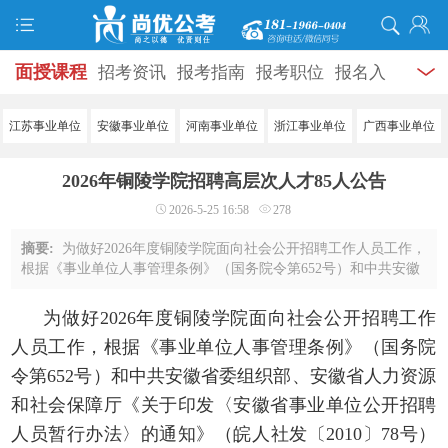
面授课程
招考资讯
报考指南
报考职位
报名入
口
打准考证
成绩查询
面试公告
录用公示
辅导
江苏事业单位
安徽事业单位
河南事业单位
浙江事业单位
广西事业单位
资料
面试热点
考试题库
模拟试题
历年真题
时
2026年铜陵学院招聘高层次人才85人公告
政热点
视频课堂
学员风采
名师团队
考试专题
2026-5-25 16:58
278
服务信息
摘要:
为做好2026年度铜陵学院面向社会公开招聘工作人员工作，
根据《事业单位人事管理条例》（国务院令第652号）和中共安徽
省委组织部、安徽省人力资源和社会保障厅《关于印发〈安徽省
事业单位公开招聘人员暂行办法〉的通 ...
为做好
20
26
年度
铜陵学院
面向社会公开招聘工作
人员工作，根据《事业单位人事管理条例》（国务院
令第
652号）和中共安徽省委组织部、安徽省人力资源
和
社会保障厅《关于印发〈安徽省事业单位公开招聘
人员暂行办法〉的通知》（皖人社发〔
2010〕78号）