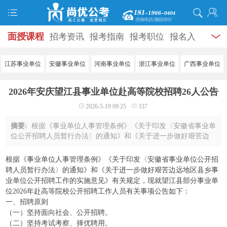
面授课程
招考资讯
报考指南
报考职位
报名入
口
打准考证
成绩查询
面试公告
录用公示
辅导
江苏事业单位
安徽事业单位
河南事业单位
浙江事业单位
广西事业单位
资料
面试热点
考试题库
模拟试题
历年真题
时
2026年安庆望江县事业单位赴高等院校招聘26人公告
政热点
视频课堂
学员风采
名师团队
考试专题
2026-5-19 09:25
337
服务信息
摘要:
根据《事业单位人事管理条例》《关于印发〈安徽省事业单
位公开招聘人员暂行办法〉的通知》和《关于进一步做好艰苦边
远地区县乡事业单位公开招聘工作的实施意见》有关规定，现就
望江县部分事业单位2026年赴高等院校公 ...
根据《事业单位人事管理条例》《关于印发〈安徽省事业单位公开招
聘人员暂行办法〉的通知》和《关于进一步做好艰苦边远地区县乡事
业单位公开招聘工作的实施意见》有关规定，现就望江县部分事业单
位2026年赴高等院校公开招聘工作人员有关事项公告如下：
一、招聘原则
（一）坚持面向社会、公开招聘。
（二）坚持考试考察、择优聘用。