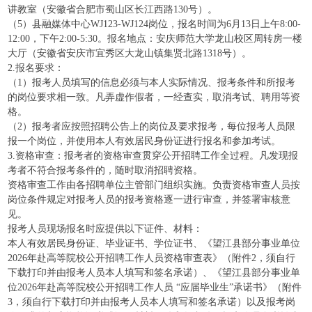
讲教室（安徽省合肥市蜀山区长江西路130号）。
（5）县融媒体中心WJ123-WJ124岗位，报名时间为6月13日上午8:00-
12:00，下午2:00-5:30。报名地点：安庆师范大学龙山校区周转房一楼
大厅‌（安徽省安庆市宜秀区大龙山镇集贤北路1318号）。
2.报名要求：
（1）报考人员填写的信息必须与本人实际情况、报考条件和所报考
的岗位要求相一致。凡弄虚作假者，一经查实，取消考试、聘用等资
格。
（2）报考者应按照招聘公告上的岗位及要求报考，每位报考人员限
报一个岗位，并使用本人有效居民身份证进行报名和参加考试。
3.资格审查：报考者的资格审查贯穿公开招聘工作全过程。凡发现报
考者不符合报考条件的，随时取消招聘资格。
资格审查工作由各招聘单位主管部门组织实施。负责资格审查人员按
岗位条件规定对报考人员的报考资格逐一进行审查，并签署审核意
见。
报考人员现场报名时应提供以下证件、材料：
本人有效居民身份证、毕业证书、学位证书、《望江县部分事业单位
2026年赴高等院校公开招聘工作人员资格审查表》（附件2，须自行
下载打印并由报考人员本人填写和签名承诺）、《望江县部分事业单
位2026年赴高等院校公开招聘工作人员 “应届毕业生”承诺书》（附件
3，须自行下载打印并由报考人员本人填写和签名承诺）以及报考岗