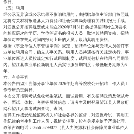
作日。
（五）聘用
经公示无异议或公示结果不影响聘用的，由招聘单位主管部门按照规
定将有关材料报送县人力资源和社会保障局办理有关聘用报批手续。
对违反公开招聘规定或未能在2026年7月31日前提供招聘岗位所要求
的相应层次的学历、学位等证书的报考人员，取消其聘用资格。招聘
单位对未在规定时间内报到上班的人员，取消其聘用资格。
根据《事业单位人事管理条例》规定，招聘单位须与受聘人员签订事
业单位聘用合同，确立人事关系。聘用人员待遇按有关规定执行。事
业单位新进人员按规定实行试用期制度，试用期包括在聘用合同期限
内。望江县事业单位新聘用人员实行服务期制度，最低服务期限为5
年。
六、有关事宜
本公告由望江县部分事业单位2026年赴高等院校公开招聘工作人员工
作专班负责解释。
本次公开招聘考试免收考生笔试、面试费用。有关招聘政策及笔试考
务、面试、体检、考察等后续信息，请考生及时登录望江县人民政府
网和望江人事考试网查询、查阅。
招聘工作接受纪检监察机关和社会各界的监督，对违反考试、聘用工
作纪律的考生和工作人员，视情节轻重，按有关规定给予严肃处理。
政策咨询电话：0556-5799077（县人力资源和社会保障局事业单位人
事管理股）