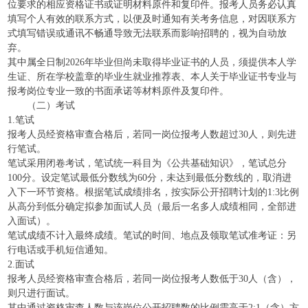
位要求的相应资格证书或证明材料原件和复印件。报考人员务必认真
填写个人有效的联系方式，以便及时通知有关考务信息，对因联系方
式填写错误或通讯不畅通导致无法联系而影响招聘的，视为自动放
弃。
其中属全日制2026年毕业但尚未取得毕业证书的人员，须提供本人学
生证、所在学校盖章的毕业生就业推荐表、本人关于毕业证书专业与
报考岗位专业一致的书面承诺等材料原件及复印件。
（二）考试
1.笔试
报考人员经资格审查合格后，若同一岗位报考人数超过30人，则先进
行笔试。
笔试采用闭卷考试，笔试统一科目为《公共基础知识》，笔试总分
100分。设定笔试最低分数线为60分，未达到最低分数线的，取消进
入下一环节资格。根据笔试成绩排名，按实际公开招聘计划的1:3比例
从高分到低分确定拟参加面试人员（最后一名多人成绩相同，全部进
入面试）。
笔试成绩不计入最终成绩。笔试的时间、地点及领取笔试准考证：另
行电话或手机短信通知。
2.面试
报考人员经资格审查合格后，若同一岗位报考人数低于30人（含），
则只进行面试。
其中通过资格审查人数与该岗位公开招聘数的比例需高于2:1（含）方