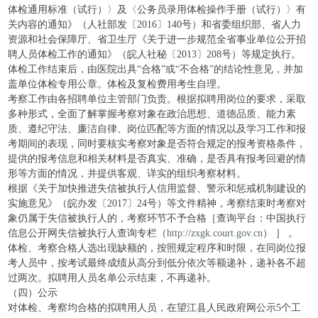
体检通用标准（试行）〉及〈公务员录用体检操作手册（试行）〉有
关内容的通知》（人社部发〔2016〕140号）和省委组织部、省人力
资源和社会保障厅、省卫生厅《关于进一步规范全省事业单位公开招
聘人员体检工作的通知》（皖人社秘〔2013〕208号）等规定执行。
体检工作结束后，由医院出具“合格”或“不合格”的结论性意见，并加
盖单位体检专用公章。体检及复检费用考生自理。
考察工作由各招聘单位主管部门负责。根据拟聘用岗位的要求，采取
多种形式，全面了解掌握考察对象在政治思想、道德品质、能力素
质、遵纪守法、廉洁自律、岗位匹配等方面的情况以及学习工作和报
考期间的表现，同时要核实考察对象是否符合规定的报考资格条件，
提供的报考信息和相关材料是否真实、准确，是否具有报考回避的情
形等方面的情况，并提供客观、详实的组织考察材料。
根据《关于加快推进失信被执行人信用监督、警示和惩戒机制建设的
实施意见》（皖办发〔2017〕24号）等文件精神，考察结束时考察对
象仍属于失信被执行人的，考察环节不予合格［查询平台：中国执行
信息公开网失信被执行人查询专栏（
http://zxgk.court.gov.cn
） ］ 。
体检、考察合格人选出现缺额的，按照规定程序和时限，在同岗位报
考人员中，按考试最终成绩从高分到低分依次等额递补，递补各不超
过两次。拟聘用人员名单公示结束，不再递补。
（四）公示
对体检、考察均合格的拟聘用人员，在望江县人民政府网公示5个工