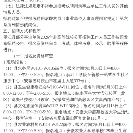
（七）法律法规规定不得参加报考或聘用为事业单位工作人员的其他
情形人员。
招聘对象不得报考聘用后即构成《事业单位人事管理回避规定》第六
条所列情形的岗位。
五、招聘方式和程序
望江县部分事业单位2026年赴高等院校公开招聘工作人员工作按照发
布招聘公告、报名及资格审查、考试、体检考察、公示、聘用等程序
进行。
（一）报名及资格审查
1.现场报名：
（1）县水务局WJ101-WJ105岗位，报名时间为5月30日上午8:00-
12:00，下午2:00-5:30。报名地点：皖江工学院至善楼一站式学生社区
服务中心（安徽省马鞍山市霍里山大道333号）。
（2）县卫生健康委员会WJ106-WJ111岗位，报名时间为5月30日上午
8:00-12:00，下午2:00-5:30。报名地点：皖南医科大学滨江校区（北
区）逸夫科技楼3401教室（安徽省芜湖市高教园区文昌西路22号）。
（3）县文化旅游体育局WJ112-WJ113岗位，报名时间为6月13日上午
8:00-12:00，下午2:00-5:30。报名地点：安徽大学‌磬苑校区大学生活动
中心一楼宣讲室一（安徽省合肥市蜀山区九龙路111号）。
（4）县农业农村局WJ114-WJ122岗位，报名时间为6月13日上午8:00-
12:00，下午2:00-5:30。报名地点：安徽农业大学勤学楼129毕业生宣