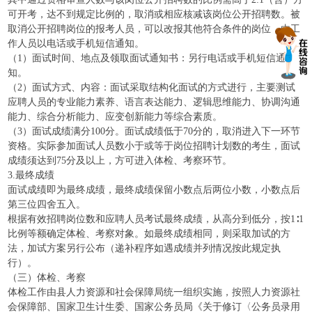
可开考，达不到规定比例的，取消或相应核减该岗位公开招聘数。被
取消公开招聘岗位的报考人员，可以改报其他符合条件的岗位，由工
作人员以电话或手机短信通知。
（1）面试时间、地点及领取面试通知书：另行电话或手机短信通
知。
（2）面试方式、内容：面试采取结构化面试的方式进行，主要测试
应聘人员的专业能力素养、语言表达能力、逻辑思维能力、协调沟通
能力、综合分析能力、应变创新能力等综合素质。
（3）面试成绩满分100分。面试成绩低于70分的，取消进入下一环节
资格。实际参加面试人员数小于或等于岗位招聘计划数的考生，面试
成绩须达到75分及以上，方可进入体检、考察环节。
3.最终成绩
面试成绩即为最终成绩，最终成绩保留小数点后两位小数，小数点后
第三位四舍五入。
根据有效招聘岗位数和应聘人员考试最终成绩，从高分到低分，按1∶1
比例等额确定体检、考察对象。如最终成绩相同，则采取加试的方
法，加试方案另行公布（递补程序如遇成绩并列情况按此规定执
行）。
（三）体检、考察
体检工作由县人力资源和社会保障局统一组织实施，按照人力资源社
会保障部、国家卫生计生委、国家公务员局《关于修订〈公务员录用