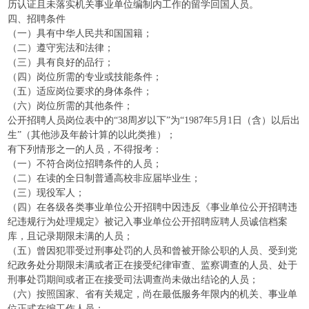
历认证且未落实机关事业单位编制内工作的留学回国人员。
四、招聘条件
（一）具有中华人民共和国国籍；
（二）遵守宪法和法律；
（三）具有良好的品行；
（四）岗位所需的专业或技能条件；
（五）适应岗位要求的身体条件；
（六）岗位所需的其他条件；
公开招聘人员岗位表中的“38周岁以下”为“1987年5月1日（含）以后出
生”（其他涉及年龄计算的以此类推）；
有下列情形之一的人员，不得报考：
（一）不符合岗位招聘条件的人员；
（二）在读的全日制普通高校非应届毕业生；
（三）现役军人；
（四）在各级各类事业单位公开招聘中因违反《事业单位公开招聘违
纪违规行为处理规定》被记入事业单位公开招聘应聘人员诚信档案
库，且记录期限未满的人员；
（五）曾因犯罪受过刑事处罚的人员和曾被开除公职的人员、受到党
纪政务处分期限未满或者正在接受纪律审查、监察调查的人员、处于
刑事处罚期间或者正在接受司法调查尚未做出结论的人员；
（六）按照国家、省有关规定，尚在最低服务年限内的机关、事业单
位正式在编工作人员；