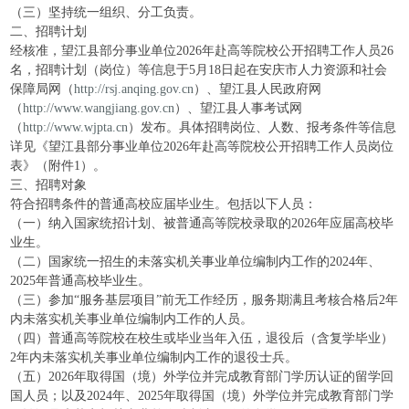
（三）坚持统一组织、分工负责。
二、招聘计划
经核准，望江县部分事业单位2026年赴高等院校公开招聘工作人员26
名，招聘计划（岗位）等信息于5月18日起在安庆市人力资源和社会
保障局网（
http://rsj.anqing.gov.cn
）、望江县人民政府网
（
http://www.wangjiang.gov.cn
）、望江县人事考试网
（
http://www.wjpta.cn
）发布。具体招聘岗位、人数、报考条件等信息
详见《望江县部分事业单位2026年赴高等院校公开招聘工作人员岗位
表》（附件1）。
三、招聘对象
符合招聘条件的普通高校应届毕业生。包括以下人员：
（一）纳入国家统招计划、被普通高等院校录取的2026年应届高校毕
业生。
（二）国家统一招生的未落实机关事业单位编制内工作的2024年、
2025年普通高校毕业生。
（三）参加“服务基层项目”前无工作经历，服务期满且考核合格后2年
内未落实机关事业单位编制内工作的人员。
（四）普通高等院校在校生或毕业当年入伍，退役后（含复学毕业）
2年内未落实机关事业单位编制内工作的退役士兵。
（五）2026年取得国（境）外学位并完成教育部门学历认证的留学回
国人员；以及2024年、2025年取得国（境）外学位并完成教育部门学