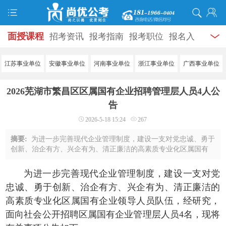
面授课程
招考资讯
报考指南
报考职位
报名入
口
打准考证
成绩查询
面试公告
录用公示
辅导
江苏事业单位
安徽事业单位
河南事业单位
浙江事业单位
广西事业单位
资料
面试热点
考试题库
模拟试题
历年真题
时
2026芜湖市繁昌区区属国有企业招聘管理层人员4人公
政热点
视频课堂
学员风采
名师团队
考试专题
告
2026-5-18 15:24
267
服务信息
摘要:
为进一步完善现代企业管理制度，建设一支对党忠诚、勇于
创新、治企有方、兴企有为、清正廉洁的高素质专业化区属国有
企业领导人员队伍，经研究，面向社会公开招聘区属国有企业管
理层人员4名，现将有关事项公告如下： ...
为进一步完善现代企业管理制度，建设一支对党
忠诚、勇于创新、治企有方、兴企有为、清正廉洁的
高素质专业化区属国有企业领导人员队伍，经研究，
面向社会公开招聘区属国有企业管理层人员4名，现将