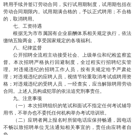
聘用手续并签订劳动合同，实行试用期制度，试用期包括在
劳动合同期限内。试用期满合格的，予以正式聘用；不合格
的，取消聘用。
七、工资待遇
根据无为市市属国有企业薪酬体系相关规定执行，依法
缴纳五险两金，享受国家规定的各项福利。
八、纪律监督
公开招聘全流程主动接受社会、上级单位和纪检监察监
督。本次招聘严格执行回避制度，全过程实行招聘纪实管
理。对违规违纪的招聘工作人员，按有关规定给予严肃处
理；对违规违纪的应聘人员，视情节轻重取消考试或聘用资
格；对违规违纪的受聘人员，一经查实，应当解除聘用劳动
合同。上述人员构成犯罪的依法追究刑事责任。
九、注意事项
（一）本次招聘组织的笔试和面试不指定任何考试辅导
用书，不举办也不委托任何机构举办考试培训班。
（二）应聘者网上报名时所留电话应保持畅通，因电话
不畅以致招聘单位无法通知相关事宜的，责任由应聘者自
负。