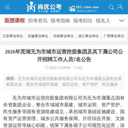
面授课程
招考资讯
报考指南
报考职位
报名入
口
打准考证
成绩查询
面试公告
录用公示
辅导
江苏事业单位
安徽事业单位
河南事业单位
浙江事业单位
广西事业单位
资料
面试热点
考试题库
模拟试题
历年真题
时
2026年芜湖无为市城市运营控股集团及其下属公司公
政热点
视频课堂
学员风采
名师团队
考试专题
开招聘工作人员7名公告
2026-5-9 09:04
441
服务信息
摘要:
无为市城市运营控股集团有限公司为无为市属重点国有全资
集团企业，整合市域城市基建、城市运营、资产管护、民生服务
等国有资源组建成立，承担城市基础设施建设、国有资产运营管
理、城乡公共服务保障、片区综合开发、 ...
无为市城市运营控股集团有限公司为无为市属重点国有
全资集团企业，整合市域城市基建、城市运营、资产管护、
民生服务等国有资源组建成立，承担城市基础设施建设、国
有资产运营管理、城乡公共服务保障、片区综合开发、文旅
资源运营等核心职能，统筹下属各级子公司规范化运营，深