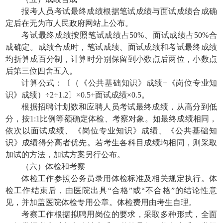
报考人员考试最终成绩根据笔试成绩与面试成绩合成确
定后在无为市人民政府网站上公布。
考试最终成绩按照笔试成绩占50%、面试成绩占50%合
成确定。成绩合成时，笔试成绩、面试成绩和考试最终成绩
均折算成百分制，计算时分别保留到小数点后两位，小数点
后第三位四舍五入。
计算公式：〔（《公共基础知识》成绩+《岗位专业知
识》成绩）÷2÷1.2〕×0.5+面试成绩×0.5。
根据招聘计划数和应聘人员考试最终成绩，从高分到低
分，按1:1比例等额确定体检、考察对象。如最终成绩相同，
依次以面试成绩、《岗位专业知识》成绩、《公共基础知
识》成绩得分高者优先。若考生各科目成绩均相同，则采取
加试的方法，加试方案另行公布。
（六）体检和考察
体检工作参照公务员录用体检标准及相关规定执行。体
检工作结束后，由医院出具“合格”或“不合格”的结论性意
见，并加盖医院体检专用公章。体检费用由考生自理。
考察工作根据拟聘用岗位的要求，采取多种形式，全面