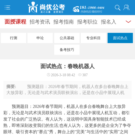
面授课程
招考资讯
报考指南
报考职位
报名入
口
打准考证
成绩查询
面试公告
录用公示
辅导
行测
申论
公共基础
专业科目
面试热点
资料
面试热点
考试题库
模拟试题
历年真题
时
备考技巧
政热点
视频课堂
学员风采
名师团队
考试专题
面试热点：春晚机器人
服务信息
2026-3-18 08:42
307
摘要:
预测题目：2026年春节期间，机器人在多台春晚舞台上
大放异彩，无论是与武术演员联袂演出，还是在小品中展现人机
互动，都引发了社会的广泛热议。有人认为，这说明中国具身智
能技术已经成熟，即将深刻改变我们的生 ...
预测题目：2026年春节期间，机器人在多台春晚舞台上大放异
彩，无论是与武术演员联袂演出，还是在小品中展现人机互动，都引
发了社会的广泛热议。有人认为，这说明中国具身智能技术已经成
熟，即将深刻改变我们的生活;也有人认为，这更多的是企业为了争夺
眼球、吸引资本的“赛点”秀，舞台上的“完美”与生活中的“实用”之间