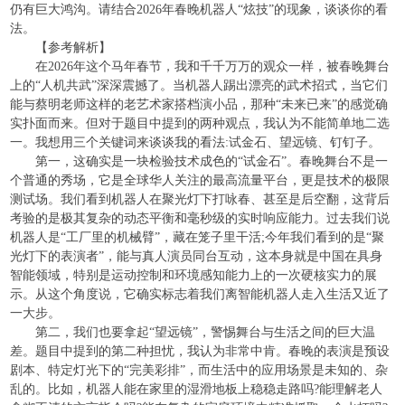
仍有巨大鸿沟。请结合2026年春晚机器人“炫技”的现象，谈谈你的看
法。
【参考解析】
在2026年这个马年春节，我和千千万万的观众一样，被春晚舞台
上的“人机共武”深深震撼了。当机器人踢出漂亮的武术招式，当它们
能与蔡明老师这样的老艺术家搭档演小品，那种“未来已来”的感觉确
实扑面而来。但对于题目中提到的两种观点，我认为不能简单地二选
一。我想用三个关键词来谈谈我的看法:试金石、望远镜、钉钉子。
第一，这确实是一块检验技术成色的“试金石”。春晚舞台不是一
个普通的秀场，它是全球华人关注的最高流量平台，更是技术的极限
测试场。我们看到机器人在聚光灯下打咏春、甚至是后空翻，这背后
考验的是极其复杂的动态平衡和毫秒级的实时响应能力。过去我们说
机器人是“工厂里的机械臂”，藏在笼子里干活;今年我们看到的是“聚
光灯下的表演者”，能与真人演员同台互动，这本身就是中国在具身
智能领域，特别是运动控制和环境感知能力上的一次硬核实力的展
示。从这个角度说，它确实标志着我们离智能机器人走入生活又近了
一大步。
第二，我们也要拿起“望远镜”，警惕舞台与生活之间的巨大温
差。题目中提到的第二种担忧，我认为非常中肯。春晚的表演是预设
剧本、特定灯光下的“完美彩排”，而生活中的应用场景是未知的、杂
乱的。比如，机器人能在家里的湿滑地板上稳稳走路吗?能理解老人