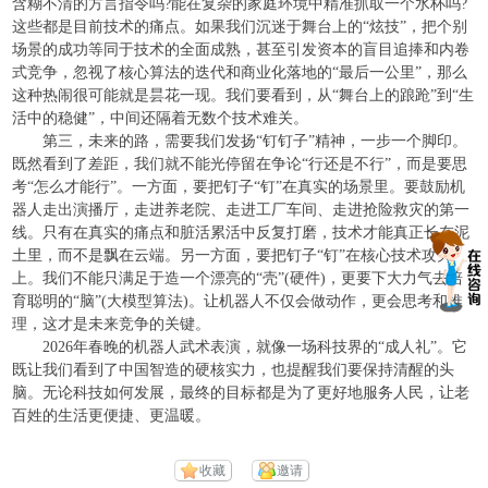
含糊不清的方言指令吗?能在复杂的家庭环境中精准抓取一个水杯吗?
这些都是目前技术的痛点。如果我们沉迷于舞台上的“炫技”，把个别
场景的成功等同于技术的全面成熟，甚至引发资本的盲目追捧和内卷
式竞争，忽视了核心算法的迭代和商业化落地的“最后一公里”，那么
这种热闹很可能就是昙花一现。我们要看到，从“舞台上的踉跄”到“生
活中的稳健”，中间还隔着无数个技术难关。
第三，未来的路，需要我们发扬“钉钉子”精神，一步一个脚印。
既然看到了差距，我们就不能光停留在争论“行还是不行”，而是要思
考“怎么才能行”。一方面，要把钉子“钉”在真实的场景里。要鼓励机
器人走出演播厅，走进养老院、走进工厂车间、走进抢险救灾的第一
线。只有在真实的痛点和脏活累活中反复打磨，技术才能真正长在泥
土里，而不是飘在云端。另一方面，要把钉子“钉”在核心技术攻关
上。我们不能只满足于造一个漂亮的“壳”(硬件)，更要下大力气去培
育聪明的“脑”(大模型算法)。让机器人不仅会做动作，更会思考和推
理，这才是未来竞争的关键。
2026年春晚的机器人武术表演，就像一场科技界的“成人礼”。它
既让我们看到了中国智造的硬核实力，也提醒我们要保持清醒的头
脑。无论科技如何发展，最终的目标都是为了更好地服务人民，让老
百姓的生活更便捷、更温暖。
收藏
邀请