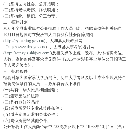
(一)坚持面向社会、公开招聘；
(二)坚持考试考察、择优聘用；
(三)坚持统一组织、分工负责。
二、招聘计划
2025年全县事业单位公开招聘工作人员14名。招聘岗位等相关信息于
10月11日起同时在安庆市人力资源和社会保障局网
(
http://rsj.anqing.gov.cn/
)、太湖县人民政府网
（
http://www.thx.gov.cn/
）、太湖县人事考试培训网
(
http://aqthzyjs.ahkjwx.com/
)及相关媒体上统一发布。具体招聘岗位、
人数、资格条件及要求等见附件《2025年太湖县事业单位公开招聘工
作人员岗位表》。
三、招聘条件
招聘对象为国家承认学历的应、历届大学专科及以上毕业生以及符合
招聘岗位条件的人员，且必须符合以下条件：
(一)具有中华人民共和国国籍；
(二)遵守宪法和法律；
(三)具有良好的品行；
(四)岗位所需的专业或技能条件；
(五)适应岗位要求的身体条件；
(六)岗位所需的其他条件。
公开招聘工作人员岗位表中 “38周岁及以下”为“1986年10月1日（含）