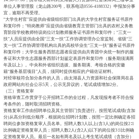
单位人事管理股（龙山路200号，联系电话0556-4188332）申报加分事
宜，逾期不再受理。
“大学生村官”应提供由省级组织部门出具的大学生村官服务证书原件
和复印件；“特岗教师”应提供由省级教育主管部门出具的农村义务教
育阶段学校教师特设岗位计划教师服务证书原件和复印件；“三支一
扶”人员应提供由全国“三支一扶”工作协调管理办公室监制、省级“三
支一扶”工作协调管理机构出具的高校毕业生“三支一扶”服务证书原件
和复印件；大学生服务西部志愿者应提供由共青团中央统一制作的服
务证和大学生志愿服务西部计划鉴定表原件和复印件（服务期须满两
年及以上）。中央和外省组织选拔、服务期满、考核合格的安徽
籍“服务基层项目”人员，须同时提供相应的户籍佐证材料。
对经审核符合加分条件的人员，由太湖县人力资源和社会保障局在县
政府网站向社会公示5天，公示无异议的，笔试成绩增加2分。
（三）资格复审
资格审查工作贯穿于公开招聘工作的全过程，凡发现报考者不符合报
考条件的，随时取消招聘资格。
资格复审工作由招聘单位及其主管部门负责进行。按照笔试成绩(含加
分)从高分到低分顺序，根据岗位招聘计划数，按照一定比例确定各招
聘岗位参加资格复审人员名单。招聘人数3人以上(含3人)的岗位按2∶1
比例确定资格复审人员；招聘人数2人(含2人)以下的岗位按3∶1比例确
定资格复审人员。最后一名如有两名及以上考生笔试成绩（含加分）