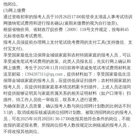
他岗位。
(3)网上缴费
通过资格初审的报考人员于10月26日17∶00前登录太湖县人事考试培训
网缴纳笔试费用和进行报名确认(逾期未缴费的视为自行放弃)。
根据省物价局、省财政厅皖价费〔2009〕118号文件规定，按每科45
元标准收取考试费用。
报考人员须提前办理网上支付笔试统考费用的支付工具(支持微信、支
付宝支付)。
享受国家最低生活保障金城镇家庭和农村特困家庭的报考人员，可以
享受减免笔试考试费用的政策。此类人员报名后，先实行网上确认和
网上缴费。考生于2025年11月10日前将申请减免笔试考试费用材料发
送至邮箱：
1394287311@qq.com
，提供材料如下：享受国家最低生活
保障金城镇家庭的报考人员，应提供低保证扫描件；农村特困家庭的
报考人员，应提供特困家庭基本情况档案卡扫描件。上述人员还须同
时提供能够证明其与家庭所属关系的相关证明材料（如户口簿等）扫
描件。待工作人员统一审核后，联系本人进行退费。
为确保新进人员质量，确认报考人数与岗位招聘计划数的比例达不到
3:1的，取消或相应核减该岗位招聘计划数。被取消招聘岗位的报考人
员，可在2025年10月28日8∶ 30-17∶00改报其他符合条件的岗位，不能
改报的退还报名费。所报岗位招考人数按规定比例核减的报考人员，
不得改报其他岗位。