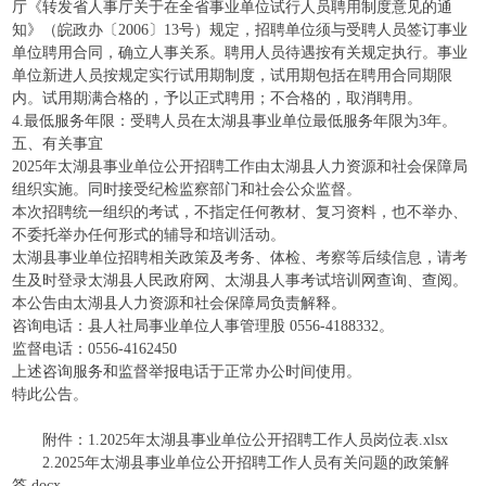
厅《转发省人事厅关于在全省事业单位试行人员聘用制度意见的通
知》（皖政办〔2006〕13号）规定，招聘单位须与受聘人员签订事业
单位聘用合同，确立人事关系。聘用人员待遇按有关规定执行。事业
单位新进人员按规定实行试用期制度，试用期包括在聘用合同期限
内。试用期满合格的，予以正式聘用；不合格的，取消聘用。
4.最低服务年限：受聘人员在太湖县事业单位最低服务年限为3年。
五、有关事宜
2025年太湖县事业单位公开招聘工作由太湖县人力资源和社会保障局
组织实施。同时接受纪检监察部门和社会公众监督。
本次招聘统一组织的考试，不指定任何教材、复习资料，也不举办、
不委托举办任何形式的辅导和培训活动。
太湖县事业单位招聘相关政策及考务、体检、考察等后续信息，请考
生及时登录太湖县人民政府网、太湖县人事考试培训网查询、查阅。
本公告由太湖县人力资源和社会保障局负责解释。
咨询电话：县人社局事业单位人事管理股 0556-4188332。
监督电话：0556-4162450
上述咨询服务和监督举报电话于正常办公时间使用。
特此公告。
附件：1.2025年太湖县事业单位公开招聘工作人员岗位表.xlsx
2.2025年太湖县事业单位公开招聘工作人员有关问题的政策解
答.docx