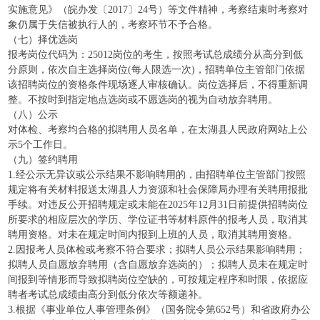
实施意见》（皖办发〔2017〕24号）等文件精神，考察结束时考察对
象仍属于失信被执行人的，考察环节不予合格。
（七）择优选岗
报考岗位代码为：25012岗位的考生，按照考试总成绩分从高分到低
分原则，依次自主选择岗位(每人限选一次)，招聘单位主管部门依据
该招聘岗位的资格条件现场逐人审核确认。岗位选择后，不得重新调
整。不按时到指定地点选岗或不愿选岗的视为自动放弃聘用。
（八）公示
对体检、考察均合格的拟聘用人员名单，在太湖县人民政府网站上公
示5个工作日。
（九）签约聘用
1.经公示无异议或公示结果不影响聘用的，由招聘单位主管部门按照
规定将有关材料报送太湖县人力资源和社会保障局办理有关聘用报批
手续。对违反公开招聘规定或未能在2025年12月31日前提供招聘岗位
所要求的相应层次的学历、学位证书等材料原件的报考人员，取消其
聘用资格。对未在规定时间内报到上班的人员，取消其聘用资格。
2.因报考人员体检或考察不符合要求；拟聘人员公示结果影响聘用；
拟聘人员自愿放弃聘用（含自愿放弃选岗的）；拟聘人员未在规定时
间报到等情形而导致拟聘岗位空缺的，可按规定程序和时限，依据应
聘者考试总成绩由高分到低分依次等额递补。
3.根据《事业单位人事管理条例》（国务院令第652号）和省政府办公