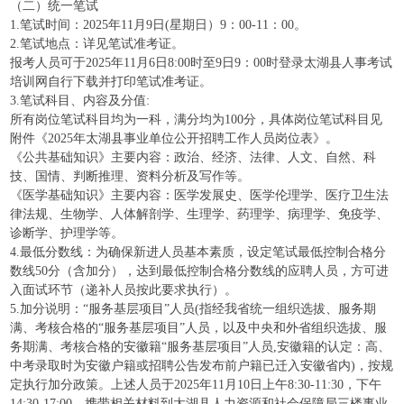
（二）统一笔试
1.笔试时间：2025年11月9日(星期日）9：00-11：00。
2.笔试地点：详见笔试准考证。
报考人员可于2025年11月6日8:00时至9日9：00时登录太湖县人事考试
培训网自行下载并打印笔试准考证。
3.笔试科目、内容及分值:
所有岗位笔试科目均为一科，满分均为100分，具体岗位笔试科目见
附件《2025年太湖县事业单位公开招聘工作人员岗位表》。
《公共基础知识》主要内容：政治、经济、法律、人文、自然、科
技、国情、判断推理、资料分析及写作等。
《医学基础知识》主要内容：医学发展史、医学伦理学、医疗卫生法
律法规、生物学、人体解剖学、生理学、药理学、病理学、免疫学、
诊断学、护理学等。
4.最低分数线：为确保新进人员基本素质，设定笔试最低控制合格分
数线50分（含加分），达到最低控制合格分数线的应聘人员，方可进
入面试环节（递补人员按此要求执行）。
5.加分说明：“服务基层项目”人员(指经我省统一组织选拔、服务期
满、考核合格的“服务基层项目”人员，以及中央和外省组织选拔、服
务期满、考核合格的安徽籍“服务基层项目”人员,安徽籍的认定：高、
中考录取时为安徽户籍或招聘公告发布前户籍已迁入安徽省内)，按规
定执行加分政策。上述人员于2025年11月10日上午8:30-11:30，下午
14:30-17:00，携带相关材料到太湖县人力资源和社会保障局三楼事业