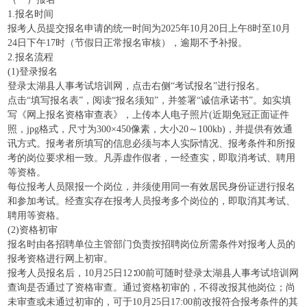
1.报名时间
报考人员提交报名申请的统一时间为2025年10月20日上午8时至10月
24日下午17时（节假日正常报名审核），逾期不予补报。
2.报名流程
(1)登录报名
登录太湖县人事考试培训网，点击右侧“考试报名”进行报名。
点击“填写报名表”，阅读“报名须知”，并签署“诚信承诺书”。如实填
写《网上报名资格审查表》，上传本人电子照片(近期免冠正面证件
照，jpg格式，尺寸为300×450像素，大小20～100kb)，并提供有效通
讯方式。报考者所填写的信息必须与本人实际情况、报考条件和所报
考的岗位要求相一致。凡弄虚作假者，一经查实，即取消考试、聘用
等资格。
每位报考人员限报一个岗位，并须使用同一有效居民身份证进行报名
和参加考试。经查实存在报考人员报考多个岗位的，即取消其考试、
聘用等资格。
(2)资格初审
报名时由各招聘单位主管部门负责按招聘岗位所需条件对报考人员的
报考资格进行网上初审。
报考人员报名后，10月25日12∶00前可随时登录太湖县人事考试培训网
查询是否通过了资格审查。通过资格初审的，不得改报其他岗位；尚
未审查或未通过初审的，可于10月25日17:00前改报符合报考条件的其