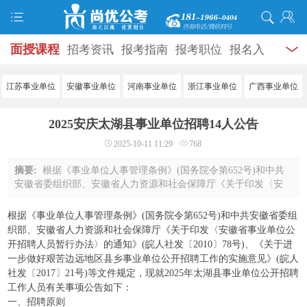
面授课程
招考资讯
报考指南
报考职位
报名入
口
打准考证
成绩查询
面试公告
录用公示
辅导
江苏事业单位
安徽事业单位
河南事业单位
浙江事业单位
广西事业单位
资料
面试热点
考试题库
模拟试题
历年真题
时
2025安庆太湖县事业单位招聘14人公告
政热点
视频课堂
学员风采
名师团队
考试专题
2025-10-11 11:29
768
服务信息
摘要:
根据《事业单位人事管理条例》(国务院令第652号)和中共
安徽省委组织部、安徽省人力资源和社会保障厅《关于印发〈安
徽省事业单位公开招聘人员暂行办法〉的通知》(皖人社发
〔2010〕78号)、《关于进一步做好艰苦边远地 ...
根据《事业单位人事管理条例》(国务院令第652号)和中共安徽省委组
织部、安徽省人力资源和社会保障厅《关于印发〈安徽省事业单位公
开招聘人员暂行办法〉的通知》(皖人社发〔2010〕78号)、《关于进
一步做好艰苦边远地区县乡事业单位公开招聘工作的实施意见》(皖人
社发〔2017〕21号)等文件规定，现就2025年太湖县事业单位公开招聘
工作人员有关事项公告如下：
一、招聘原则