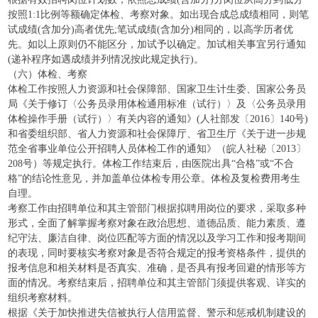
按照1:1比例等额确定体检、考察对象。如出现合成总成绩相同，则笔
试成绩(含加分)高者优先;笔试成绩(含加分)相同的，以高学历者优
先。如以上原则仍不能区分，加试予以确定。加试相关事宜另行通知
(递补程序如遇成绩并列情况按此规定执行)。
（六）体检、考察
体检工作按照人力资源和社会保障部、国家卫生计生委、国家公务员
局《关于修订〈公务员录用体检通用标准（试行）〉及〈公务员录用
体检操作手册（试行）〉有关内容的通知》(人社部发〔2016〕140号)
和省委组织部、省人力资源和社会保障厅、省卫生厅《关于进一步规
范全省事业单位公开招聘人员体检工作的通知》（皖人社秘〔2013〕
208号）等规定执行。体检工作结束后，由医院出具“合格”或“不合
格”的结论性意见，并加盖单位体检专用公章。体检及复检费用考生
自理。
考察工作由招聘单位和其主管部门根据拟聘用岗位的要求，采取多种
形式，全面了解掌握考察对象在政治思想、道德品质、能力素质、遵
纪守法、廉洁自律、岗位匹配等方面的情况以及学习工作和报考期间
的表现，同时要核实考察对象是否符合规定的报考资格条件，提供的
报考信息和相关材料是否真实、准确，是否具有报考回避的情形等方
面的情况。考察结束后，招聘单位和其主管部门须提供客观、详实的
组织考察材料。
根据《关于加快推进失信被执行人信用监督、警示和惩戒机制建设的