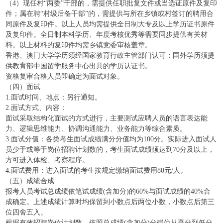
（4）现任村“两委”干部的，需提供任职批复文件或当选证原件及复印
件；属在聘“村级后备干部”的，需提供与所在乡镇或村签订的聘用合
同原件及复印件。以上人员均需提供全日制大专及以上学历证书原件
及复印件。全日制本科学历、年度考核优秀等需要同步提供有关材
料。以上材料的复印件均需乡镇党委审核盖章。
香港、澳门大学学历须经国家教育行政主管部门认可；国外学历须提
供教育部中国留学服务中心出具的学历认证书。
资格复审合格人员即确定为面试对象。
（四）面试
1.面试时间、地点：另行通知。
2.面试方式、内容：
面试采取结构化面试的方式进行，主要测试应聘人员的语言表达能
力、逻辑思维能力、协调沟通能力、业务能力等综合素质。
3.面试分值：各类考生面试成绩满分分值均为100分。实际进入面试人
员少于或等于岗位招聘计划数的，考生面试成绩须达到70分及以上，
方可进入体检、考察程序。
4.面试费用：进入面试的考生按规定缴纳面试费用80元/人。
（五）成绩合成
报考人员考试总成绩依笔试成绩(含加分)的60%与面试成绩的40%合
成确定。上述成绩计算时均保留到小数点后两位小数，小数点后第三
位四舍五入。
根据有效招聘岗位计划数，依照总成绩(含加分)分岗位从高分到低分