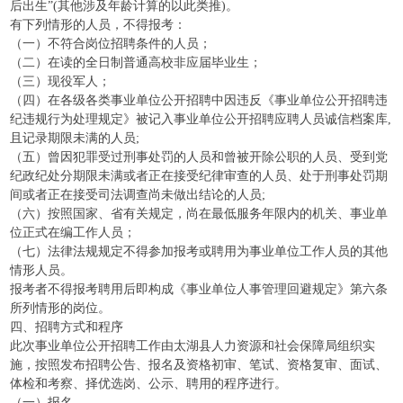
后出生”(其他涉及年龄计算的以此类推)。
有下列情形的人员，不得报考：
（一）不符合岗位招聘条件的人员；
（二）在读的全日制普通高校非应届毕业生；
（三）现役军人；
（四）在各级各类事业单位公开招聘中因违反《事业单位公开招聘违
纪违规行为处理规定》被记入事业单位公开招聘应聘人员诚信档案库,
且记录期限未满的人员;
（五）曾因犯罪受过刑事处罚的人员和曾被开除公职的人员、受到党
纪政纪处分期限未满或者正在接受纪律审查的人员、处于刑事处罚期
间或者正在接受司法调查尚未做出结论的人员;
（六）按照国家、省有关规定，尚在最低服务年限内的机关、事业单
位正式在编工作人员；
（七）法律法规规定不得参加报考或聘用为事业单位工作人员的其他
情形人员。
报考者不得报考聘用后即构成《事业单位人事管理回避规定》第六条
所列情形的岗位。
四、招聘方式和程序
此次事业单位公开招聘工作由太湖县人力资源和社会保障局组织实
施，按照发布招聘公告、报名及资格初审、笔试、资格复审、面试、
体检和考察、择优选岗、公示、聘用的程序进行。
（一）报名