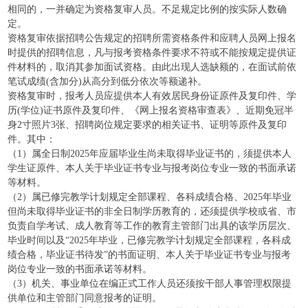
相同的，一并确定为资格复审人员。不足规定比例的按实际人数确
定。
资格复审依据招聘公告规定的招聘所需资格条件和应聘人员网上报名
时提供的招聘信息，凡与报考资格条件要求不符或不能按规定提供证
件材料的，取消其参加面试资格。由此出现人选缺额的，在面试前依
笔试成绩(含加分)从高分到低分依次等额递补。
资格复审时，报考人员应提供本人有效居民身份证原件及复印件、学
历(学位)证书原件及复印件、《网上报名资格审查表》、近期免冠半
身2寸照片3张、招聘岗位规定要求的相关证书、证明等原件及复印
件。其中：
（1）属全日制2025年应届毕业生尚未取得毕业证书的，须提供本人
学生证原件、本人关于毕业证书专业与报考岗位专业一致的书面承诺
等材料。
（2）属已修完教学计划规定全部课程、各科成绩合格、2025年毕业
但尚未取得毕业证书的非全日制学历教育的，还须提供学校或省、市
负责自学考试、成人教育等工作的教育主管部门出具的该学历层次、
毕业时间以及“2025年毕业，已修完教学计划规定全部课程，各科成
绩合格，毕业证书待发”的书面证明、本人关于毕业证书专业与报考
岗位专业一致的书面承诺等材料。
（3）机关、事业单位在编正式工作人员还须按干部人事管理权限提
供单位和主管部门同意报考的证明。