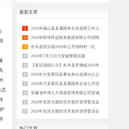
最新文章
2026年砀山县县属国有企业选聘工作人
1
为
员公告
2026年蚌埠怀远投资集团有限公司招聘
2
等
30人公
长丰县部分镇2026年公开招聘村（社
3
区）后备
2026年7月25日六安辅警面试题
4
服
【笔试成绩公示】长丰县罗塘镇2026年
5
高
公开招
2026年六安霍邱县事业单位选调10人公
6
的
告
2026年六安霍邱县县属国有企业公开招
7
生态
聘工作
安徽省申博人力资源管理有限公司宣城
8
传
分公司
2026年安庆大观经济开发区管理委员会
9
锅炉
公开招
2026年安庆大观经济开发区管理委员会
10
开
公开招
热门文章