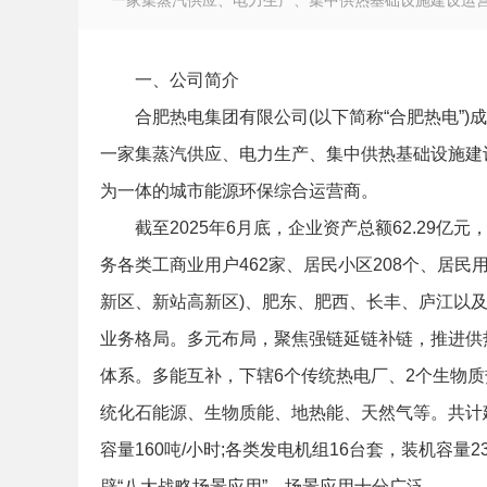
一家集蒸汽供应、电力生产、集中供热基础设施建设运营、
一、公司简介
合肥热电集团有限公司(以下简称“合肥热电”)
徽
一家集蒸汽供应、电力生产、集中供热基础设施建
为一体的城市能源环保综合运营商。
截至2025年6月底，企业资产总额62.29亿元
务各类工商业用户462家、居民小区208个、居民
新区、新站高新区)、肥东、肥西、长丰、庐江以及
业务格局。多元布局，聚焦强链延链补链，推进供热
公
体系。多能互补，下辖6个传统热电厂、2个生物质热
统化石能源、生物质能、地热能、天然气等。共计建
容量160吨/小时;各类发电机组16台套，装机容
辟“八大战略场景应用”，场景应用十分广泛。