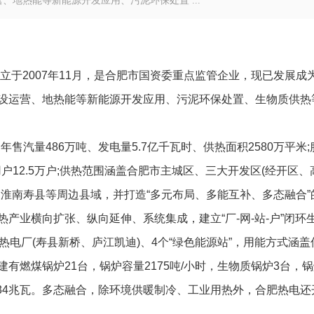
地热能等新能源开发应用、污泥环保处置 ...
成立于2007年11月，是合肥市国资委重点监管企业，现已发展成
设运营、地热能等新能源开发应用、污泥环保处置、生物质供热
，年售汽量486万吨、发电量5.7亿千瓦时、供热面积2580万平米;
用户12.5万户;供热范围涵盖合肥市主城区、三大开发区(经开区、
淮南寿县等周边县域，并打造“多元布局、多能互补、多态融合”
产业横向扩张、纵向延伸、系统集成，建立“厂-网-站-户”闭环
电厂(寿县新桥、庐江凯迪)、4个“绿色能源站”，用能方式涵盖
有燃煤锅炉21台，锅炉容量2175吨/小时，生物质锅炉3台，
量234兆瓦。多态融合，除环境供暖制冷、工业用热外，合肥热电还