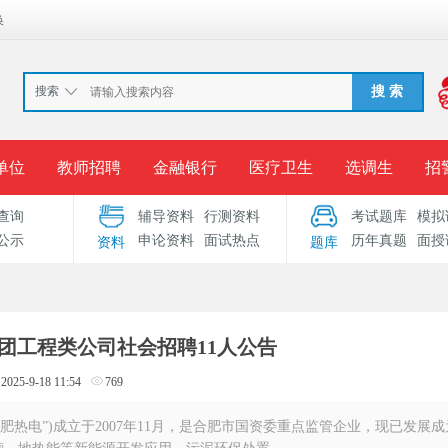
换
搜索
搜 索
单位
教师招聘
金融银行
医疗卫生
选调生
招
查询
辅导资料
行测资料
考试题库
模拟
报名入口
准考证打印
成绩查询
录用公示
考
公示
申论资料
面试热点
历年真题
面授
资料
题库
考试专题
服务中心
集团工程类公司社会招聘11人公告
2025-9-18 11:54
769
肥热电”)成立于2007年11月，是合肥市国资委重点监管企业，现已发展成