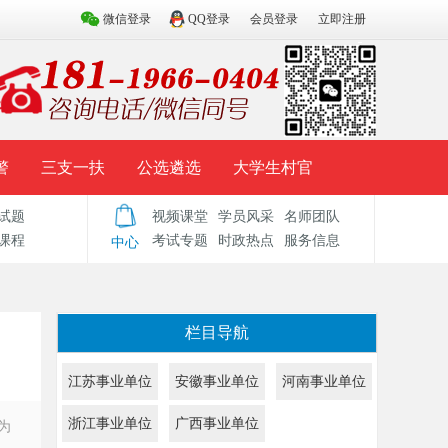
微信登录
QQ登录
会员登录
立即注册
警
三支一扶
公选遴选
大学生村官
试题
视频课堂
学员风采
名师团队
试题库
辅导资料
历年真题
模拟试题
课程
考试专题
时政热点
服务信息
中心
栏目导航
江苏事业单位
安徽事业单位
河南事业单位
浙江事业单位
广西事业单位
为