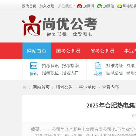
设为首页
加入收藏
关注我们：
加微博
加微信
风格切
网站首页
国考公务员
省考公务员
事业
招考资讯
报考指南
打准考证
成绩
面授课程
招考公告
面试公告
报考指导
报考职位
报名入口
面试公告
录用
资讯
流程
时政热点
视频课堂
名师团队
学员风采
网站首页
招考公告
事业单位
查看内容
2025年合肥热电
安
›
›
›
›
摘要:
一、公司简介合肥热电集团有限公司(以下简称“合