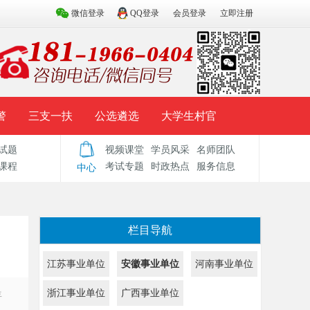
微信登录
QQ登录
会员登录
立即注册
警
三支一扶
公选遴选
大学生村官
试题
视频课堂
学员风采
名师团队
试题库
辅导资料
历年真题
模拟试题
课程
考试专题
时政热点
服务信息
中心
栏目导航
江苏事业单位
安徽事业单位
河南事业单位
浙江事业单位
广西事业单位
年