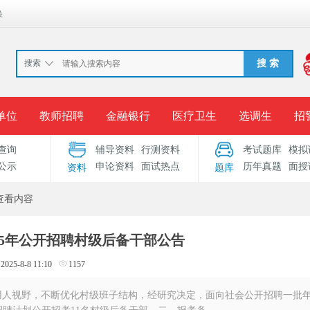
换
搜索
搜 索
单位
教师招聘
金融银行
医疗卫生
选调生
招
查询
辅导资料
行测资料
考试题库
模拟
报名入口
准考证打印
成绩查询
录用公示
考
公示
申论资料
面试热点
历年真题
面授
资料
题库
考试专题
服务中心
查看内容
25年公开招聘村级后备干部公告
2025-8-8 11:10
1157
用人视野，不断优化村级班子结构，经研究决定，面向社会公开招聘一批