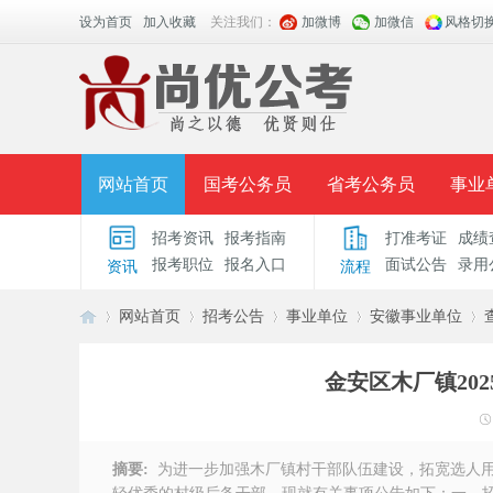
设为首页
加入收藏
关注我们：
加微博
加微信
风格切
网站首页
国考公务员
省考公务员
事业
招考资讯
报考指南
打准考证
成绩
面授课程
招考公告
面试公告
报考指导
报考职位
报名入口
面试公告
录用
资讯
流程
时政热点
视频课堂
名师团队
学员风采
网站首页
招考公告
事业单位
安徽事业单位
金安区木厂镇20
安
›
›
›
›
›
摘要:
为进一步加强木厂镇村干部队伍建设，拓宽选人