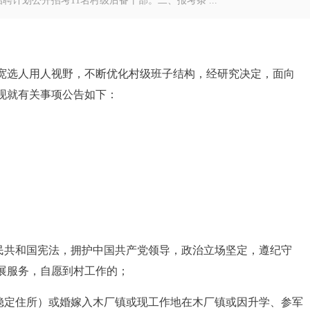
计划公开招考11名村级后备干部。二、报考条 ...
宽选人用人视野，不断优化村级班子结构，经研究决定，面向
现就有关事项公告如下：
人民共和国宪法，拥护中国共产党领导，政治立场坚定，遵纪守
展服务，自愿到村工作的；
有稳定住所）或婚嫁入木厂镇或现工作地在木厂镇或因升学、参军