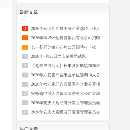
最新文章
2026年砀山县县属国有企业选聘工作人
1
员公告
2026年蚌埠怀远投资集团有限公司招聘
2
30人公
长丰县部分镇2026年公开招聘村（社
3
区）后备
2026年7月25日六安辅警面试题
4
【笔试成绩公示】长丰县罗塘镇2026年
5
公开招
2026年六安霍邱县事业单位选调10人公
6
告
2026年六安霍邱县县属国有企业公开招
7
聘工作
安徽省申博人力资源管理有限公司宣城
8
分公司
2026年安庆大观经济开发区管理委员会
9
公开招
2026年安庆大观经济开发区管理委员会
10
公开招
热门文章