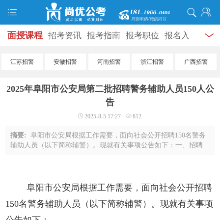
面授课程
招考资讯
报考指南
报考职位
报名入
口
打准考证
成绩查询
面试公告
录用公示
辅导
江苏招警
安徽招警
河南招警
浙江招警
广西招警
资料
面试热点
考试题库
模拟试题
历年真题
时
2025年阜阳市公安局第二批招聘警务辅助人员150人公
政热点
视频课堂
学员风采
名师团队
考试专题
告
2025-8-5 17:27
812
服务信息
摘要:
阜阳市公安局根据工作需要，面向社会公开招聘150名警务
辅助人员（以下简称辅警）。现就有关事项公告如下：一、招聘
原则（一）坚持面向社会、公开招聘。（二）坚持考试考察、择
优聘用。（三）坚持统一组织、分工负责 ...
阜阳市公安局根据工作需要，面向社会公开招聘
150名警务辅助人员（以下简称辅警）。现就有关事项