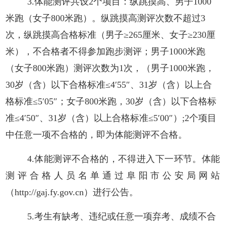
3.体能测评
共设
2个项目
：纵跳摸高、男子1000
米跑（女子800米跑）。
纵跳摸高测评次数不超过
3
次，纵跳摸高合格标准（男子≥265厘米、女子≥230厘
米），
不合格者不得参加跑步测评；
男子
1000米
跑
（
女子
800米跑
）
测评次数为
1次，（男子1000米跑，
30岁（含）以下
合格标准≤4′55″、31岁（含）以上合
格标准≤5′05″；女子800米跑，30岁（含）以下合格标
准≤4′50″、31岁（含）以上合格标准≤5′00″）;2个项目
中任意一项不合格的，即为体能测评不合格。
4.体能测评不合格的，不得进入下一环节。体能
测评合格人员名单通过阜阳市公安局网站
（
http://gaj.fy.gov.cn）
进行公告。
5.考生有缺考、违纪或任意一项弃考、成绩不合