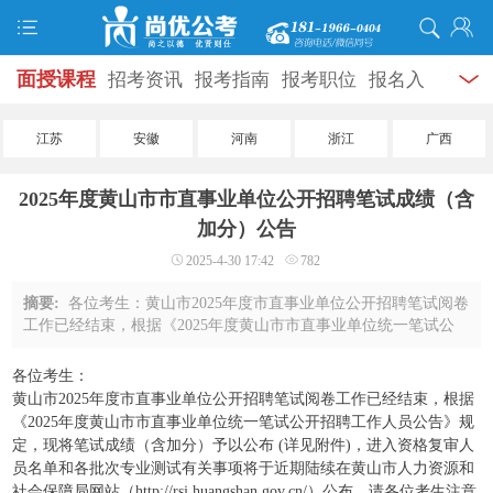
面授课程
招考资讯
报考指南
报考职位
报名入
口
打准考证
成绩查询
面试公告
录用公示
辅导
江苏
安徽
河南
浙江
广西
资料
面试热点
考试题库
模拟试题
历年真题
时
2025年度黄山市市直事业单位公开招聘笔试成绩（含
政热点
视频课堂
学员风采
名师团队
考试专题
加分）公告
2025-4-30 17:42
782
服务信息
摘要:
各位考生：黄山市2025年度市直事业单位公开招聘笔试阅卷
工作已经结束，根据《2025年度黄山市市直事业单位统一笔试公
开招聘工作人员公告》规定，现将笔试成绩（含加分）予以公布
(详见附件)，进入资格复审人员名单和 ...
各位考生：
黄山市2025年度市直事业单位公开招聘笔试阅卷工作已经结束，根据
《2025年度黄山市市直事业单位统一笔试公开招聘工作人员公告》规
定，现将笔试成绩（含加分）予以公布 (详见附件)，进入资格复审人
员名单和各批次专业测试有关事项将于近期陆续在黄山市人力资源和
社会保障局网站（http://rsj.huangshan.gov.cn/）公布，请各位考生注意