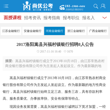
面授课程
招考资讯
报考指南
报考职位
报名入
口
打准考证
成绩查询
面试公告
录用公示
辅导
江苏金融银行
安徽金融银行
河南金融银行
浙江金融银行
广西金融银行
资料
面试热点
考试题库
模拟试题
历年真题
时
2017洛阳嵩县兴福村镇银行招聘8人公告
政热点
视频课堂
学员风采
名师团队
考试专题
2017-11-16 16:40
1670
服务信息
摘要:
嵩县兴福村镇银行成立于2013年10月18日，由江苏常熟农村
商业银行股份有限公司作为主发起人发起设立。作为最新颖的地
方性商业银行，嵩县兴福村镇银行始终立足三农、服务三农，具
有存款利率高、服务质量优、办事效率快 ...
嵩县兴福村镇银行成立于2013年10月18日，由江苏常熟农村商业
银行股份有限公司作为主发起人发起设立。作为最新颖的地方性商业
银行，嵩县兴福村镇银行始终立足三农、服务三农，具有存款利率
高、服务质量优、办事效率快、安全有保障等特点。
现因业务发展需要，嵩县兴福村镇银行诚聘以下英才加盟，一经