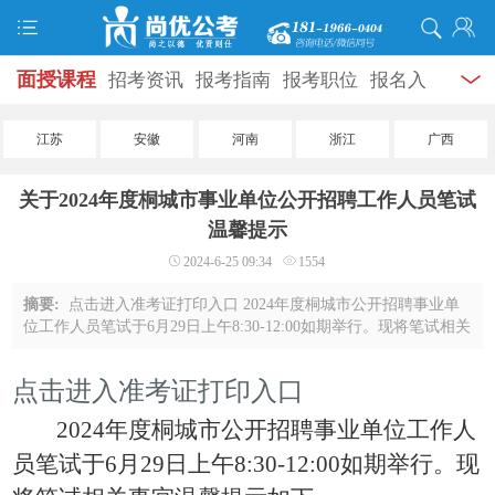
面授课程
招考资讯
报考指南
报考职位
报名入
口
打准考证
成绩查询
面试公告
录用公示
辅导
江苏
安徽
河南
浙江
广西
资料
面试热点
考试题库
模拟试题
历年真题
时
关于2024年度桐城市事业单位公开招聘工作人员笔试
政热点
视频课堂
学员风采
名师团队
考试专题
温馨提示
2024-6-25 09:34
1554
服务信息
摘要:
点击进入准考证打印入口 2024年度桐城市公开招聘事业单
位工作人员笔试于6月29日上午8:30-12:00如期举行。现将笔试相关
事宜温馨提示如下: 一、考点安排 此次笔试共设三个标准化考点，
191个考场和3个备用考场，具 ...
点击进入准考证打印入口
202
4
年度桐城市公开招聘
事业单位工作人
员
笔试于
6
月
29
日上午
8
:
3
0-1
2
:
0
0
如期举行。现