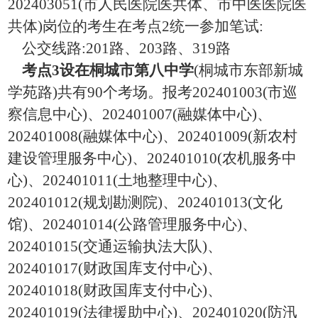
202403051(
市人民医院医共体
、
市中医医院医
共体
)
岗位的考生在考点
2
统一参加笔试
:
公交线路
:201
路、
203
路、
319
路
考点
3
设在桐城市第八中学
(
桐城市东部新城
学苑路
)
共有
9
0
个考场。报考
202401003(
市巡
察信息中心
)
、
202401007(
融媒体中心
)
、
20240100
8
(
融媒体中心
)
、
202401009(
新农村
建设管理服务中心
)
、
202401010(
农机服务中
心
)
、
202401011(
土地整理中心
)
、
202401012(
规划勘测院
)
、
202401013(
文化
馆
)
、
202401014(
公路管理服务中心
)
、
202401015(
交通运输执法大队
)
、
202401017(
财政国库支付中心
)
、
20240101
8
(
财政国库支付中心
)
、
202401019(
法律援助中心
)
、
202401020(
防汛