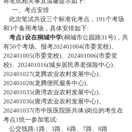
将笔试相关事宜温馨提示如下
:
一、考点安排
此次笔试共设三个标准化考点，
191
个考场
和
3
个备用考场，具体安排如下
:
考点
1
设在桐城中学
(
桐城市公园路
31
号
)
，共
有
50
个考场。报考
202401004(
市委党校
)
、
202401005(
市委党校
)
、
20240100
6
(
市委党
校
)
、
202401016(
城乡居民养老保险中心
)
、
202401027(
龙腾农业农村发展中心
)
、
202401028(
龙腾便民服务中心
)
、
202401035(
唐湾农业农村发展中心
)
、
20240103
6
(
唐湾农业农村发展中心
)
、
202401037(
市中医医院医共体
)
岗位的考生在
考点
1
统一参加笔试
:
公交线路
:1
路、
3
路、
6
路、
7
路、
8
路