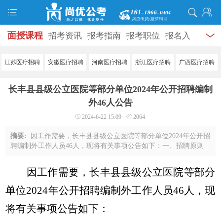
面授课程
招考资讯
报考指南
报考职位
报名入
口
打准考证
成绩查询
面试公告
录用公示
辅导
江苏医疗招聘
安徽医疗招聘
河南医疗招聘
浙江医疗招聘
广西医疗招聘
资料
面试热点
考试题库
模拟试题
历年真题
时
长丰县县级公立医院等部分单位2024年公开招聘编制
政热点
视频课堂
学员风采
名师团队
考试专题
外46人公告
2024-6-22 15:09
2064
服务信息
摘要:
因工作需要，长丰县县级公立医院等部分单位2024年公开招
聘编制外工作人员46人，现将有关事项公告如下：一、招聘原则
公开竞争平等择优二、招聘岗位及条件具体岗位及条件见《长丰
县县级公立医院等部分单位2024年公开招 ...
因工作需要，长丰县
县级公立医院等部分
单位
202
4
年公开招聘编制外工作人员
46
人，现
将有关事项公告如下：