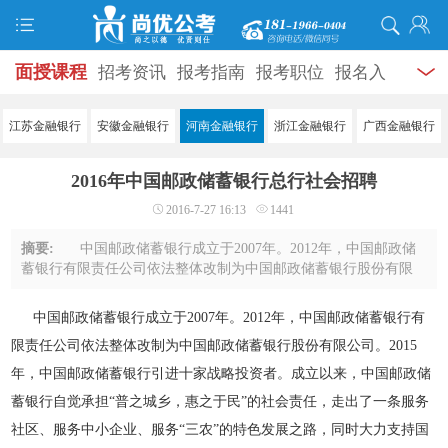
面授课程
招考资讯
报考指南
报考职位
报名入
口
打准考证
成绩查询
面试公告
录用公示
辅导
江苏金融银行
安徽金融银行
河南金融银行
浙江金融银行
广西金融银行
资料
面试热点
考试题库
模拟试题
历年真题
时
2016年中国邮政储蓄银行总行社会招聘
政热点
视频课堂
学员风采
名师团队
考试专题
2016-7-27 16:13
1441
服务信息
摘要:
中国邮政储蓄银行成立于2007年。2012年，中国邮政储
蓄银行有限责任公司依法整体改制为中国邮政储蓄银行股份有限
公司。2015年，中国邮政储蓄银行引进十家战略投资者。成立以
来，中国邮政储蓄银行自觉承担“普之城 ...
中国邮政储蓄银行成立于2007年。2012年，中国邮政储蓄银行有
限责任公司依法整体改制为中国邮政储蓄银行股份有限公司。2015
年，中国邮政储蓄银行引进十家战略投资者。成立以来，中国邮政储
蓄银行自觉承担“普之城乡，惠之于民”的社会责任，走出了一条服务
社区、服务中小企业、服务“三农”的特色发展之路，同时大力支持国