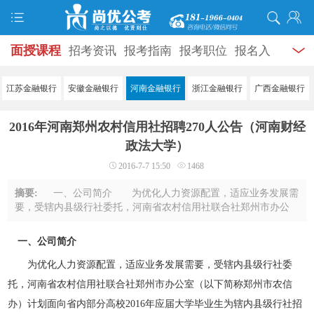
面授课程
招考资讯
报考指南
报考职位
报名入
口
打准考证
成绩查询
面试公告
录用公示
辅导
江苏金融银行
安徽金融银行
河南金融银行
浙江金融银行
广西金融银行
资料
面试热点
考试题库
模拟试题
历年真题
时
2016年河南郑州农村信用社招聘270人公告（河南财经
政热点
视频课堂
学员风采
名师团队
考试专题
政法大学）
2016-7-7 15:50
1468
服务信息
摘要:
一、公司简介 为优化人力资源配置，适应业务发展需
要，受辖内县级行社委托，河南省农村信用社联合社郑州市办公
室（以下简称郑州市农信办）计划面向省内部分高校2016年应届
大学毕业生为辖内县级行社招聘员工。依 ...
一、公司简介
为优化人力资源配置，适应业务发展需要，受辖内县级行社委
托，河南省农村信用社联合社郑州市办公室（以下简称郑州市农信
办）计划面向省内部分高校2016年应届大学毕业生为辖内县级行社招