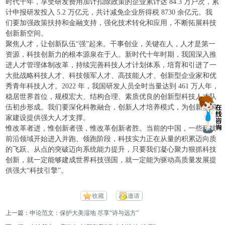
时代十年，享受研发费用加计扣除政策的企业累计达 84.3 万户次，累
计申报研发投入 5.2 万亿元，共计减免企业所得税 8730 余亿元。我
们要加强政策扶持和金融支持，强化技术转化和应用，不断拓展科技
创新新空间。
聚焦人才，让创新队伍“强”起来。干事创业，关键在人，人才是第一
资源，科技创新力的根本源泉在于人。新时代十年时期，我国深入推
进人才管理体制改革，持续完善科技人才计划体系，培育和引进了一
大批战略科技人才、科技领军人才、高技能人才、创新型企业家和优
秀青年科技人才。2022 年，我国研发人员全时当量达到 461 万人年，
稳居世界首位，规模宏大、结构合理、素质优良的创新型科技人才队
伍初步形成。我们要深化科教融合，创新人才培养模式，为创新型国
家建设提供强大人才支撑。
惟改革者进，惟创新者强，惟改革创新者胜。当前的中国，一些科技
前沿领域开始进入并跑、领跑阶段，科技实力正在从量的积累迈向质
的飞跃、从点的突破迈向系统能力提升，只要我们凝心聚力狠抓科技
创新，就一定能够建成世界科技强国，就一定能为驱动高质量发展提
供强大“科技引擎”。
收藏
邀请
上一篇：
申论范文：保护大美湿地 尽享“诗与远方”