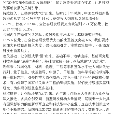
的“加快实施创新驱动发展战略”，聚力攻关关键核心技术，让科技成
为驱动发展的关键引擎。
持续投入，让整体实力“壮”起来。新时代十年时期，中国全球创新指
数排名从第 29 位升至第 14 位，研发投入强度从 2.06%增长到
2.23%。仅在 2022 年，全社会研发经费支出就达到 2.21 万亿元，较
2017 年增长 56.3%，
占国内生产总值的 2.23%，超过欧盟平均水平，基础研究经费达
1335.6 亿元，占全社会研发经费支出的比重首次突破 6%。我们要持
续加大科技创新投入力度，强化激励引导，注重政策扶持，不断激发
科技创新源动力。
攻关基础，让创新成果“涌”出来。基础不牢，地动山摇。基础研究是
科技创新的“底座”“基座”，基础研究搞不好，创新就是“无源之水”。
近年来，我国化学、材料、物理、工程等学科整体水平进入国际先进
行列，量子信息、铁基超导、中微子、干细胞、脑科学等前沿领域取
得一批标志性、引领性重大原创成果，攻克一批“卡脖子”关键核心技
术，有力保障了国家相关重大工程的组织实施。我们要持续抓实基础
研究，为实现创新奠定坚实基础。
精准扶持，让创新环境“优”起来。近年来，伴随着大众创业万众创新
深入推进，各类众创空间、新型研发机构大量涌现，涌现出一大批具
有国际影响力的创新领军企业和科技型中小企业，企业技术创新主体
地位不断增强。我国持续加强对创新创业的扶持力度，数据显示，新