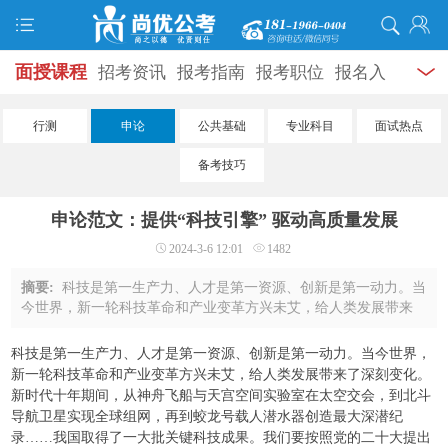
面授课程
招考资讯
报考指南
报考职位
报名入
口
打准考证
成绩查询
面试公告
录用公示
辅导
行测
申论
公共基础
专业科目
面试热点
资料
面试热点
考试题库
模拟试题
历年真题
时
备考技巧
政热点
视频课堂
学员风采
名师团队
考试专题
申论范文：提供“科技引擎” 驱动高质量发展
服务信息
2024-3-6 12:01
1482
摘要:
科技是第一生产力、人才是第一资源、创新是第一动力。当
今世界，新一轮科技革命和产业变革方兴未艾，给人类发展带来
了深刻变化。新时代十年期间，从神舟飞船与天宫空间实验室在
太空交会，到北斗导航卫星实现全球组网 ...
科技是第一生产力、人才是第一资源、创新是第一动力。当今世界，
新一轮科技革命和产业变革方兴未艾，给人类发展带来了深刻变化。
新时代十年期间，从神舟飞船与天宫空间实验室在太空交会，到北斗
导航卫星实现全球组网，再到蛟龙号载人潜水器创造最大深潜纪
录……我国取得了一大批关键科技成果。我们要按照党的二十大提出