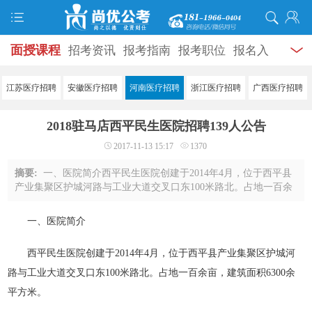
面授课程
招考资讯
报考指南
报考职位
报名入
口
打准考证
成绩查询
面试公告
录用公示
辅导
江苏医疗招聘
安徽医疗招聘
河南医疗招聘
浙江医疗招聘
广西医疗招聘
资料
面试热点
考试题库
模拟试题
历年真题
时
2018驻马店西平民生医院招聘139人公告
政热点
视频课堂
学员风采
名师团队
考试专题
2017-11-13 15:17
1370
服务信息
摘要:
一、医院简介西平民生医院创建于2014年4月，位于西平县
产业集聚区护城河路与工业大道交叉口东100米路北。占地一百余
亩，建筑面积6300余平方米。医院属于民办非企业单位，是一所
非营利性一级综合民营医院，是上级主管 ...
一、医院简介
西平民生医院创建于2014年4月，位于西平县产业集聚区护城河
路与工业大道交叉口东100米路北。占地一百余亩，建筑面积6300余
平方米。