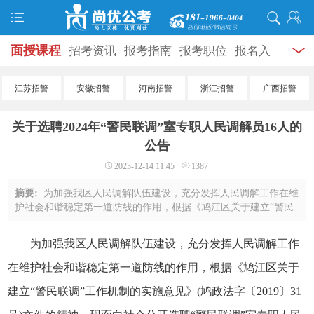
面授课程
招考资讯
报考指南
报考职位
报名入
口
打准考证
成绩查询
面试公告
录用公示
辅导
江苏招警
安徽招警
河南招警
浙江招警
广西招警
资料
面试热点
考试题库
模拟试题
历年真题
时
关于选聘2024年“警民联调”室专职人民调解员16人的
政热点
视频课堂
学员风采
名师团队
考试专题
公告
2023-12-14 11:45
1387
服务信息
摘要:
为加强我区人民调解队伍建设，充分发挥人民调解工作在维
护社会和谐稳定第一道防线的作用，根据《鸠江区关于建立“警民
联调”工作机制的实施意见》(鸠政法字〔2019〕31号)文件的精
神，现面向社会公开选聘“警民联调” ...
为加强我区人民调解队伍建设，充分发挥人民调解工作
在维护社会和谐稳定第一道防线的作用，根据《鸠江区关于
建立“警民联调”工作机制的实施意见》(鸠政法字〔2019〕31