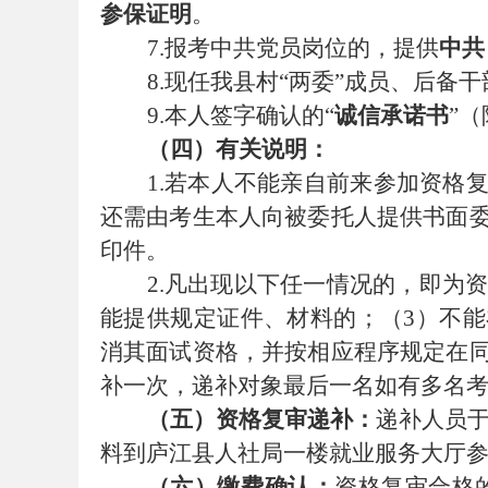
参保证明
。
考
7.
报考中共党员岗位的，提供
中共
8.
现任我县村
“
两委
”
成员、后备干
9.
本人签字确认的
“
诚信承诺书
”
（
（
四
）
有关说明：
1.
若本人不能亲自前来参加资格
还需由考生本人向被委托人提供书面
印件。
试
2
.
凡出现以下任一情况的，即为
能提供规定证件、材料的；
（
3
）
不能
消其面试资格，并按相应程序规定在
补一次
，
递补对象最后一名如有多名
（
五
）资格复审递补：
递补人员
料到庐江县人社局一楼就业服务大厅
论
（
六
）缴费确认：
资格复审合格