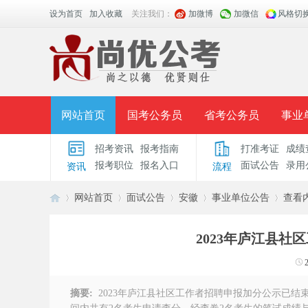
设为首页
加入收藏
关注我们：
加微博
加微信
风格切
网站首页
国考公务员
省考公务员
事业
招考资讯
报考指南
打准考证
成绩
面授课程
招考公告
面试公告
报考指导
报考职位
报名入口
面试公告
录用
资讯
流程
时政热点
视频课堂
名师团队
学员风采
网站首页
面试公告
安徽
事业单位公告
查看
2023年庐江县
安
›
›
›
›
›
摘要:
2023年庐江县社区工作者招聘申报加分公示已