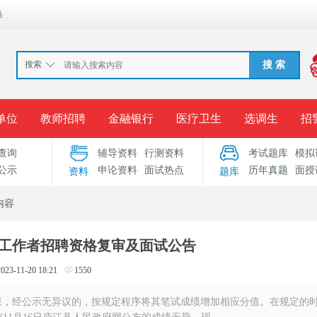
换
搜索
搜 索
单位
教师招聘
金融银行
医疗卫生
选调生
招
查询
辅导资料
行测资料
考试题库
模拟
报名入口
准考证打印
成绩查询
录用公示
考
公示
申论资料
面试热点
历年真题
面授
资料
题库
考试专题
服务中心
内容
社区工作者招聘资格复审及面试公告
2023-11-20 18:21
1550
结束，经公示无异议的，按规定程序将其笔试成绩增加相应分值。在规定的