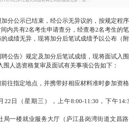
1月16日庐江县人民政府网公布的成绩无异，现 ...
报加分公示已结束，经公示无异议的，按规定程序
时间内
共有
2
名考生
申请查分
，经查卷
2
名考生的笔
布的成绩无异，现将加分后笔试成绩予以公布（附
招聘公告
》规定及
加分
后
笔试成绩，现将面试入围
入围人选
资格复审
及面试
有关事项公告如下
：
间前往指定地点，并携带好相应材料准时参加
资格
月
2
2
日（星期
三
）
，
上午
8:
0
0-11:30
，下午
14:
社局一楼就业服务大厅（庐江县岗湾街道文昌路