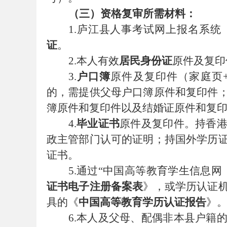
（三）资格复审
所需材料：
1.
庐江县人事考试网上报名系统
务
证
。
2.
本人有效
居民身份证
原件及复印
3.
户口簿
原件及复印件（家庭页
的，需提供父母户口簿原件和复印件
簿原件和复印件以及结婚证原件和复
4.
毕业证书
原件及复印件。持香
政主管部门认可的证明；持国外学历
员
证书。
5.
通过
“
中国高等教育学生信息网
证书电子注册备案表
》，或学历认证
具的《
中国高等教育学历认证报告
》
6.
本人及父母、配偶非本县户籍