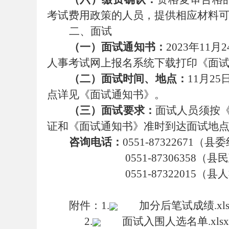
考试费用
政策
的人员，提供相应材料
二、
面试
（
一
）
面试通知书：
2023
年
11
月
2
人事考试网上报名系统
下载打印《面
（
二
）面试时间、地点：
11
月
25
坛
点详见《面试通知书》。
（
三
）面试要求：
面试人员须按
证
和
《面试通知书》准时到达面试地
咨询电话：
0551-87322671
（县委
0551-
87306358
（县民
0551-87322015
（县
人
_
附件：
1.
加分后笔试成绩.xls
2.
面试入围人选名单.xls