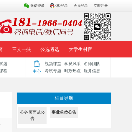
微信登录
QQ登录
会员登录
立即注册
警
三支一扶
公选遴选
大学生村官
试题
视频课堂
学员风采
名师团队
试题库
辅导资料
历年真题
模拟试题
课程
考试专题
时政热点
服务信息
中心
栏目导航
公务员面试公
事业单位公告
告
时