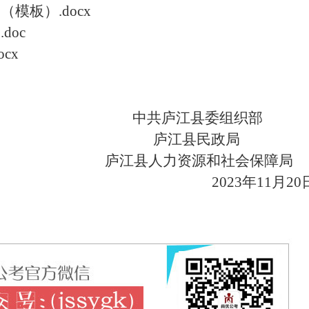
模板）.docx
doc
cx
中共庐江县委组织
庐江县民政
庐江县人力资源和社会保障
2023
年
11
月
20