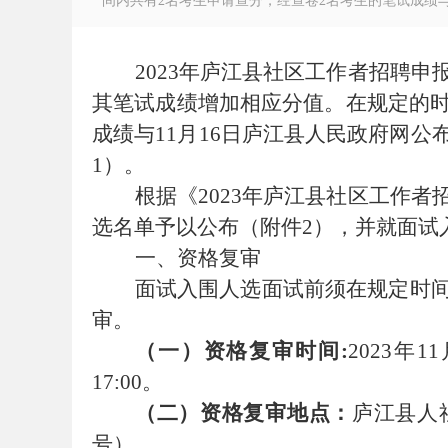
间内共有2名考生申请查分，经查卷2名考生的笔试成绩与1
202
3
年
庐江县社区工作者招聘申
其笔试成绩增加相应分值。
在规定的
徽
成绩与
11
月
16
日庐江县人民政府网公
1
）
。
根据《
2023
年庐江县社区工作者
选
名单予以公布（
附件
2
），并就
面试
一
、资格复审
面试入围人选面试前须
在规定时
审
。
公
（一）资格复审时间
:
2023
年
11
17:00
。
（二）资格复审地点：
庐江县人
号）。