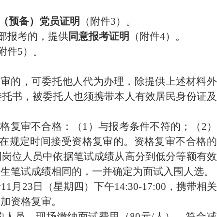
（预备）党员证明
（附件
3
）。
部
报考的，提供
同意报考证明
（附件
4
）。
附件
5
）。
复审的，可委托他人代为办理，除提供上述材料外
委托书，被委托人也须携带本人有效居民身份证及
资格复审不合格：
（
1
）
与报考条件不符的；
（
2
在规定时间接受资格复审的。资格复审不合格的
同岗位人员中依据笔试成绩从高分到低分等额有效
考生笔试成绩相同的，一并确定为面试入围人选。
于
11
月
23
日（星期
四
）
下
午
14:
30-
17:
00
，携带相
参加资格复审。
的人员，现场缴纳面试费用（
80
元
/
人）。符合减