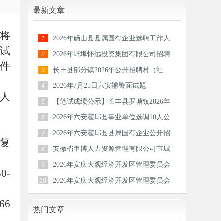
最新文章
将
2026年砀山县县属国有企业选聘工作人
1
试
员公告
2026年蚌埠怀远投资集团有限公司招聘
2
件
30人公
长丰县部分镇2026年公开招聘村（社
3
区）后备
2026年7月25日六安辅警面试题
4
人
【笔试成绩公示】长丰县罗塘镇2026年
5
公开招
2026年六安霍邱县事业单位选调10人公
6
告
2026年六安霍邱县县属国有企业公开招
7
复
聘工作
安徽省申博人力资源管理有限公司宣城
8
分公司
2026年安庆大观经济开发区管理委员会
9
30-
公开招
2026年安庆大观经济开发区管理委员会
10
公开招
66
热门文章