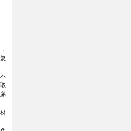
，
复
）
不
取
递
关材
免