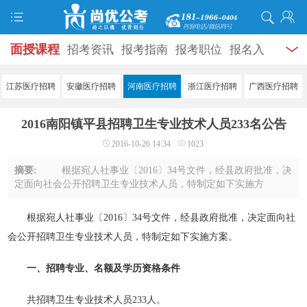
面授课程
招考资讯
报考指南
报考职位
报名入
口
打准考证
成绩查询
面试公告
录用公示
辅导
江苏医疗招聘
安徽医疗招聘
河南医疗招聘
浙江医疗招聘
广西医疗招聘
资料
面试热点
考试题库
模拟试题
历年真题
时
2016南阳镇平县招聘卫生专业技术人员233名公告
政热点
视频课堂
学员风采
名师团队
考试专题
2016-10-26 14:34
1023
服务信息
摘要:
根据宛人社事业〔2016〕34号文件，经县政府批准，决
定面向社会公开招聘卫生专业技术人员，特制定如下实施方
案。 一、招聘专业、名额及学历资格条件 共招聘卫生专
业技术人员233人。 （一）县计划招聘乡 ...
根据宛人社事业〔2016〕34号文件，经县政府批准，决定面向社
会公开招聘卫生专业技术人员，特制定如下实施方案。
一、招聘专业、名额及学历资格条件
共招聘卫生专业技术人员233人。