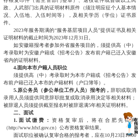
存根复印件（需主管部门签章）、退役证件或县级以上民
政、人武部门出具的证明材料原件（须注明应征个人基本情
况、入伍地、入伍时间等），及相关学历（学位）证书原
件。
2023年服务期满的“服务基层项目人员”提供证书及相关
证明材料的截止时间为2023年12月31日。
如安徽籍报考者参加外省服务项目的，须提供高（中）
考录取时为安徽户籍或《招考公告》发布前户籍已迁入安徽
省内的证明材料。
4.面向本市户籍人员职位
须提供高（中）考录取时为本市户籍或《招考公告》发
布前户籍已迁入本市的户籍材料（户口簿等）。
5.原公务员（参公单位工作人员）报考的，
辞职或取消
录用人员须提供同意辞职批复或取消录用决定等相关材料；
被辞退人员须提供截至报名时被辞退满5年相关证明材料。
二、面试
1.面试缴费：
资格复审后，将在合肥先锋网
（http://www.hfxf.gov.cn）公布资格复审结果。
面试职位被确认复审合格的报考者，应在10月23日19:00