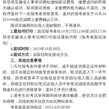
前登录安徽省人事考试网站缴纳面试费用。缴费成功的即视
为确认成功，取得面试资格。未缴费的视为确认不成功，按
程序递补下一名报考者资格复审。递补的报考者应于10月24
日19:00前完成网上缴费确认工作。
面试实施期间出现人选缺额的，不再递补。
2.通知书打印：
面试报考者在10月27日12:00至28日17:30
登录安徽省人事考试网打印面试通知书和《报考者面试须
知》。
3.面试时间：
2023年10月29日。
4.面试方式：
采取结构化面试方法。
三、其他注意事项
1.凡与报考条件要求不符的，或不能提供规定证件材料
的，或不在规定时间接受资格复审的，取消其进入下一环节
资格。因资格复审不合格或放弃等原因出现入围人选缺额
的，按规定在同职位笔试达线人员中依笔试成绩高低顺序等
额递补后进行资格复审，递补工作另行通知。
2.请考生在考试录用期间保持通信畅通，密切关注合肥
先锋网，后续的相关信息均在此网站发布。
考务政策咨询电话：0551-63538709