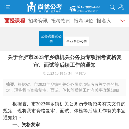
面授课程
招考资讯
报考指南
报考职位
报名入
口
打准考证
成绩查询
面试公告
录用公示
辅导
公务员面试公
告
事业单位公告
资料
面试热点
考试题库
模拟试题
历年真题
时
关于合肥市2023年乡镇机关公务员专项招考资格复
政热点
视频课堂
学员风采
名师团队
考试专题
审、面试等后续工作的通知
服务信息
2023-10-18 17:34
1876
摘要:
根据省、市2023年乡镇机关公务员专项招考有关文件的规
定，现将我市资格复审、面试、体检等后续工作有关事宜通知如
下：一、资格复审（一）资格复审方式及时间资格复审采取现场
审核方式（地址见附件1）。资格复审时间 ...
根据省、市2023年乡镇机关公务员专项招考有关文件的
规定，现将我市资格复审、面试、体检等后续工作有关事宜
通知如下：
一、资格复审