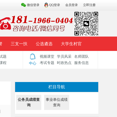
微信登录
QQ登录
会员登录
立即注册
警
三支一扶
公选遴选
大学生村官
试题
视频课堂
学员风采
名师团队
试题库
辅导资料
历年真题
模拟试题
课程
考试专题
时政热点
服务信息
中心
栏目导航
公务员成绩查
事业单位成绩
询
查询
绩