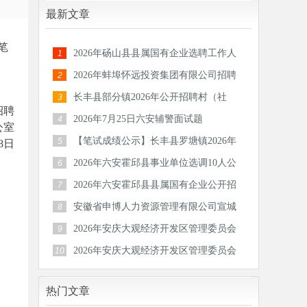
最新文章
笔
2026年砀山县县属国有企业选聘工作人
1
员公告
2026年蚌埠怀远投资集团有限公司招聘
2
30人公
长丰县部分镇2026年公开招聘村（社
3
招聘
区）后备
2026年7月25日六安辅警面试题
4
公室
【笔试成绩公示】长丰县罗塘镇2026年
5
28日
公开招
2026年六安霍邱县事业单位选调10人公
6
告
2026年六安霍邱县县属国有企业公开招
7
聘工作
安徽省申博人力资源管理有限公司宣城
8
分公司
2026年安庆大观经济开发区管理委员会
9
公开招
2026年安庆大观经济开发区管理委员会
10
公开招
热门文章