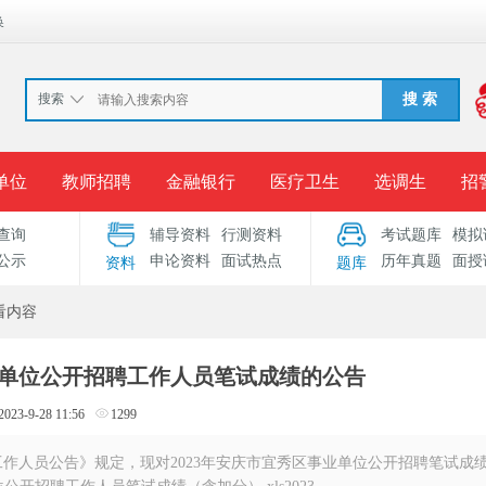
换
搜索
搜 索
单位
教师招聘
金融银行
医疗卫生
选调生
招
查询
辅导资料
行测资料
考试题库
模拟
报名入口
准考证打印
成绩查询
录用公示
考
公示
申论资料
面试热点
历年真题
面授
资料
题库
考试专题
服务中心
看内容
事业单位公开招聘工作人员笔试成绩的公告
2023-9-28 11:56
1299
工作人员公告》规定，现对2023年安庆市宜秀区事业单位公开招聘笔试成