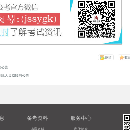
邀请
收
的公告
达线人员成绩的公告
息
备考资料
服务中心
讯
辅导资料
尚优简介