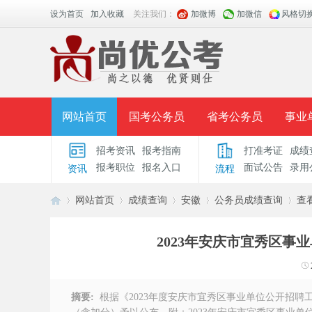
设为首页
加入收藏
关注我们：
加微博
加微信
风格切
网站首页
国考公务员
省考公务员
事业
招考资讯
报考指南
打准考证
成绩
面授课程
招考公告
面试公告
报考指导
报考职位
报名入口
面试公告
录用
资讯
流程
时政热点
视频课堂
名师团队
学员风采
网站首页
成绩查询
安徽
公务员成绩查询
查
2023年安庆市宜秀区
安
›
›
›
›
›
摘要:
根据《2023年度安庆市宜秀区事业单位公开招聘