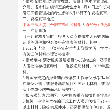
4.报考省龙河口水库管理处、省佛子岭水库管理
究院、省水利志编辑室的考生参加6月16日上午
引江工程管理处的考生参加6月16日下午资格复审
二、资格复审地点
务
中国书法大厦（合肥市蜀山区科学大道69号）3楼
三、注意事项
（一）资格复审时，报考人员应提供本人有效居民
证明等原件和报名资格审查表等材料。其中：
1.2023年毕业，但资格复审时尚未取得学历（
有关证件材料办理资格复审。
2.报考定向招聘“服务基层项目”人员岗位的，还
入伍批准存根复印件）、退役证明材料。2023年
员
料。
3.属国家规定的择业期内未落实工作单位报考“应
在单位证明，或服务基层项目相关证明材料，或退
实工作单位的书面承诺等材料。
4.报考艰苦边远地区、乡村振兴重点帮扶县事业
5.机关、事业单位在编正式工作人员还须按干部
以上材料，除提供原件外，还需提供复印件1套。