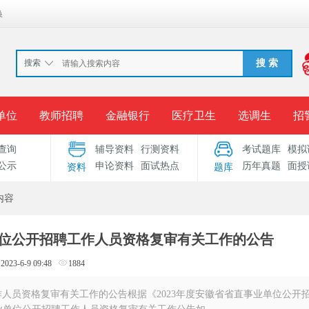
换
搜索
搜 索
单位
教师招聘
金融银行
医疗卫生
选调生
招
查询
辅导资料
行测资料
考试题库
模拟
报名入口
准考证打印
成绩查询
录用公示
考
公示
申论资料
面试热点
历年真题
面授
资料
题库
考试专题
服务中心
内容
单位公开招聘工作人员资格复审有关工作的公告
2023-6-9 09:48
1884
作人员资格复审有关工作的公告根据《2023年度安徽省省直事业单位公开