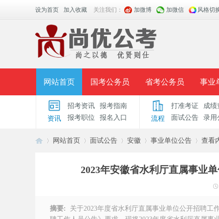
设为首页
加入收藏
关注我们：
加微博
加微信
风格切
网站首页
国考公务员
省考公务员
事业
招考资讯
报考指南
打准考证
成绩
面授课程
招考公告
面试公告
报考指导
报考职位
报名入口
面试公告
录用
资讯
流程
时政热点
视频课堂
名师团队
学员风采
网站首页
面试公告
安徽
事业单位公告
查看
2023年安徽省水利厅直属事业
安
›
›
›
›
›
摘要:
关于2023年度省水利厅直属事业单位公开招聘工