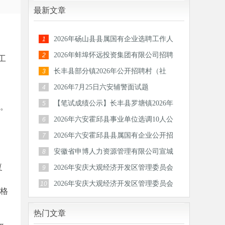
最新文章
2026年砀山县县属国有企业选聘工作人
1
员公告
2026年蚌埠怀远投资集团有限公司招聘
2
工
30人公
长丰县部分镇2026年公开招聘村（社
3
区）后备
2026年7月25日六安辅警面试题
4
【笔试成绩公示】长丰县罗塘镇2026年
5
员。
公开招
2026年六安霍邱县事业单位选调10人公
6
告
2026年六安霍邱县县属国有企业公开招
7
聘工作
安徽省申博人力资源管理有限公司宣城
8
分公司
复
2026年安庆大观经济开发区管理委员会
9
公开招
2026年安庆大观经济开发区管理委员会
10
资格
公开招
热门文章