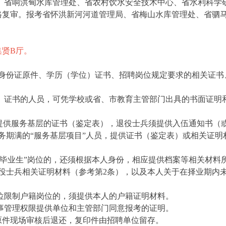
处、省响洪甸水库管理处、省农村饮水安全技术中心、省水利科学
资格复审。报考省怀洪新河河道管理局、省梅山水库管理处、省驷
。
集贤B厅。
身份证原件、学历（学位）证书、招聘岗位规定要求的相关证书
学位）证书的人员，可凭学校或省、市教育主管部门出具的书面证明
须提供服务基层的证书（鉴定表），退役士兵须提供入伍通知书（
服务期满的“服务基层项目”人员，提供证书（鉴定表）或相关证明
届毕业生”岗位的，还须根据本人身份，相应提供档案等相关材料
役士兵相关证明材料（参考第2条），以及本人关于在择业期内
单位限制户籍岗位的，须提供本人的户籍证明材料。
人事管理权限提供单位和主管部门同意报考的证明。
原件现场审核后退还，复印件由招聘单位留存。