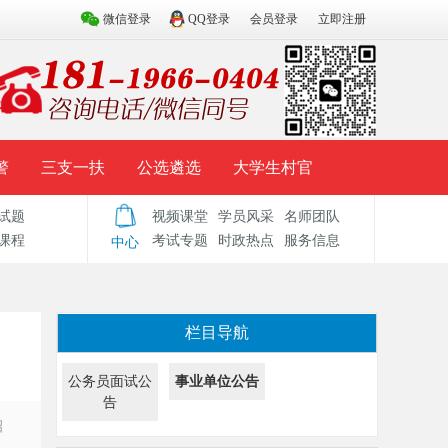
微信登录
QQ登录
会员登录
立即注册
警
三支一扶
公选遴选
大学生村官
试题
视频课堂
学员风采
名师团队
试题库
辅导资料
历年真题
模拟试题
课程
考试专题
时政热点
服务信息
中心
栏目导航
公务员面试公
事业单位公告
告
招